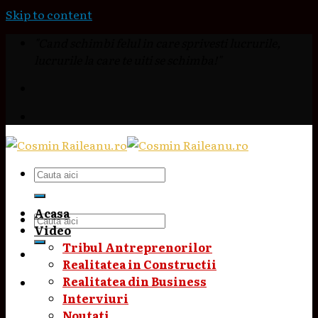
Skip to content
"Cand schimbi felul in care sprivesti lucrurile,
lucrurile la care te uiti se schimba!"
Acasa
Video
Tribul Antreprenorilor
Realitatea in Constructii
Realitatea din Business
Interviuri
Noutati