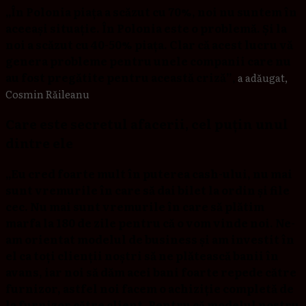
„În Polonia piața a scăzut cu 70%, noi nu suntem în
aceeași situație. În Polonia este o problemă. Și la
noi a scăzut cu 40-50% piața. Clar că acest lucru vă
genera probleme pentru unele companii care nu
au fost pregătite pentru această criză”
,
a adăugat,
Cosmin Răileanu
Care este secretul afacerii, cel puțin unul
dintre ele
„Eu cred foarte mult în puterea cash-ului, nu mai
sunt vremurile în care să dai bilet la ordin și file
cec. Nu mai sunt vremurile în care să plătim
marfa la 180 de zile pentru că o vom vinde noi. Ne-
am orientat modelul de business și am investit în
el ca toți clienții noștri să ne plătească banii în
avans, iar noi să dăm acei bani foarte repede către
furnizor, astfel noi facem o achiziție completă de
la furnizor către client. Pentru că modelul nostru