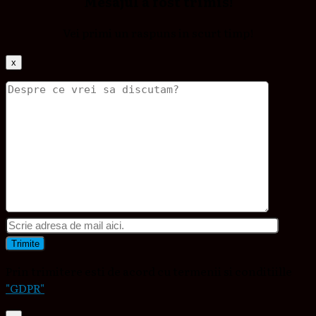
Mesajul a fost trimis!
Vei primi un raspuns in scurt timp!
x
Prin trimitere esti de acord cu termenii si conditiille
"GDPR"