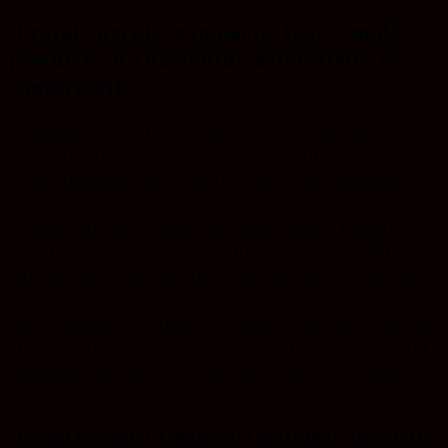
„Prețul energiei a impactat foarte mult
prețurile din domeniul materialelor de
construcții”
Pandemia de COVID-19, o nenorocire de proporții
planetare. Unii și-au închis afacerile, alții au câștigat
sume fabuloase pentru că au reușit să își regândească
business-ul. Printre cei care au avut succes în acele
condiții vitrege de business este și Cosmin Răileanu. Ca
să vă faceți o idee, vindem-Ieftin.ro încheiase 2019 cu o
cifră de afaceri de aproape 4 milioane de euro, în 2020
creste la 6,57 milioane de euro, cu aproape 75% peste
2019. În prezent a ajuns la 10 milioane de euro, cifră de
afaceri. Dar ce se întâmplă acum. Cât de mult a afectat
piața materialelor de construcții creșterea de preț la
energie, la combustibil.
„Prețul energiei a impactat foarte mult prețurile