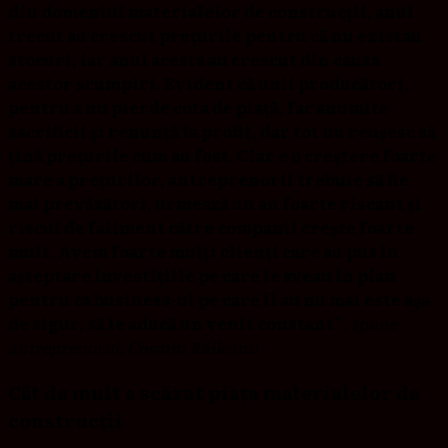
din domeniul materialelor de construcții, anul
trecut au crescut prețurile pentru că nu existau
stocuri, iar anul acesta au crescut din cauza
acestor scumpiri. Evident că unii producători,
pentru a nu pierde cota de piață, fac anumite
sacrificii și renunță la profit, dar tot nu reușesc să
țină prețurile cum au fost. Clar e o creștere foarte
mare a prețurilor, antreprenorii trebuie să fie
mai prevăzători, urmează un an foarte riscant și
riscul de faliment către companii crește foarte
mult. Avem foarte mulți clienți care au pus în
așteptare investițiile pe care le aveau în plan
pentru ca business-ul pe care îl au nu mai este așa
de sigur, să le aducă un venit constant”
,
spune
antreprenorul, Cosmin Răileanu
Cât de mult a scăzut piața materialelor de
construcții