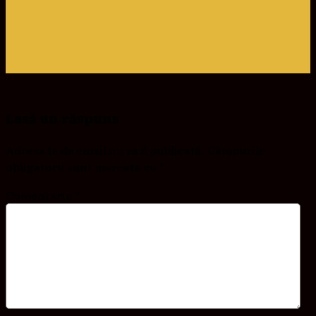
Lasă un răspuns
Adresa ta de email nu va fi publicată.
Câmpurile
obligatorii sunt marcate cu
*
Comentariu
*