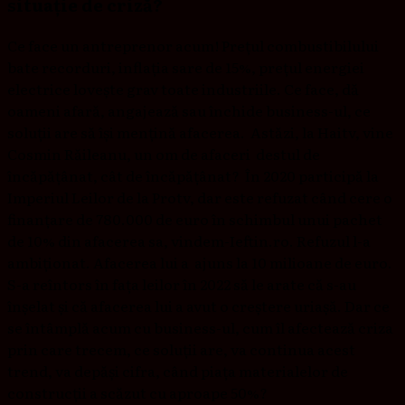
situație de criză?
Ce face un antreprenor acum! Prețul combustibilului
bate recorduri, inflația sare de 15%, prețul energiei
electrice lovește grav toate industriile. Ce face, dă
oameni afară, angajează sau închide business-ul, ce
soluții are să își mențină afacerea. Astăzi, la Haitv, vine
Cosmin Răileanu, un om de afaceri destul de
încăpățânat, cât de încăpățânat? În 2020 participă la
Imperiul Leilor de la Protv, dar este refuzat când cere o
finanțare de 780.000 de euro în schimbul unui pachet
de 10% din afacerea sa, vindem-Ieftin.ro. Refuzul l-a
ambiționat. Afacerea lui a ajuns la 10 milioane de euro.
S-a reîntors în fața leilor în 2022 să le arate că s-au
înșelat și că afacerea lui a avut o creștere uriașă. Dar ce
se întâmplă acum cu business-ul, cum îl afectează criza
prin care trecem, ce soluții are, va continua acest
trend, va depăși cifra, când piața materialelor de
construcții a scăzut cu aproape 50%?