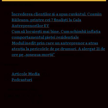
Articole recente
Încrederea clienților și-a spus cuvântul. Cosmin
Răileanu, printre cei 7 finaliști la Gala
Antreprenorilor EY
20 martie 2023
Cum să locuieşti mai bine. Cum schimbă inflaţia
comportamentul pieţei rezidenţiale
7 martie 2023
Modul inedit prin care un antreprenor a atras
atenția la pericolele de pe drumuri. A alergat 21 de
ore pe „șoseaua morții”
5 ianuarie 2023
Categorii
Articole Media
(27)
Podcasturi
(88)
octombrie 2022
L
Ma
Mi
J
V
S
D
1
2