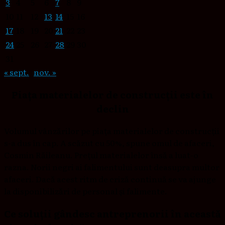
3
4
5
6
7
8
9
10
11
12
13
14
15
16
17
18
19
20
21
22
23
24
25
26
27
28
29
30
31
« sept.
nov. »
Piața materialelor de construcții este în
declin
Volumul vânzărilor pe piața materialelor de construcții
s-a dus în cap. A scăzut cu 50%, spune omul de afaceri,
Cosmin Răileanu. Prețul materialelor însă a luat-o
razna. Norii negri ai falimentului sunt deasupra multor
afaceri. Dacă acest ritm de criză continuă se va ajunge
la disponibilizări de personal și falimente.
Ce soluții gândesc antreprenorii în această