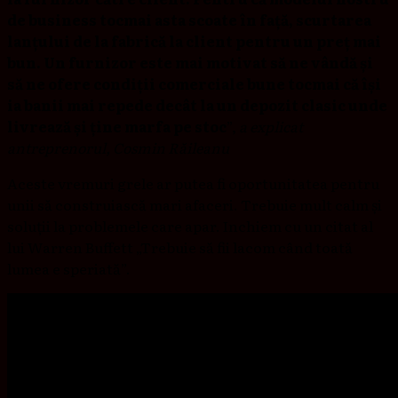
de business tocmai asta scoate în față, scurtarea
lanțului de la fabrică la client pentru un preț mai
bun. Un furnizor este mai motivat să ne vândă și
să ne ofere condiții comerciale bune tocmai că își
ia banii mai repede decât la un depozit clasic unde
livrează și ține marfa pe stoc
”,
a explicat
antreprenorul, Cosmin Răileanu
Aceste vremuri grele ar putea fi oportunitatea pentru
unii să construiască mari afaceri. Trebuie mult calm și
soluții la problemele care apar. Inchiem cu un citat al
lui Warren Buffett „Trebuie să fii lacom când toată
lumea e speriată”.