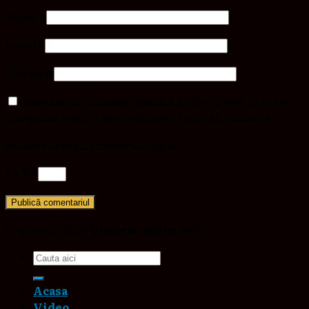
Nume
*
Email
*
Site web
Salvează-mi numele, emailul și site-ul web în acest
navigator pentru data viitoare când o să comentez.
Please enter an answer in digits:
1 × 3 =
Copyright 2026
Vindem-ieftin.ro®
Acasa
Video