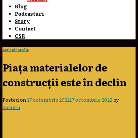
Blog
Podcasturi
Story
Contact
CSR
Articole Media
Piața materialelor de
construcții este în declin
Posted on
17 octombrie 2022
17 octombrie 2022
by
cosmin