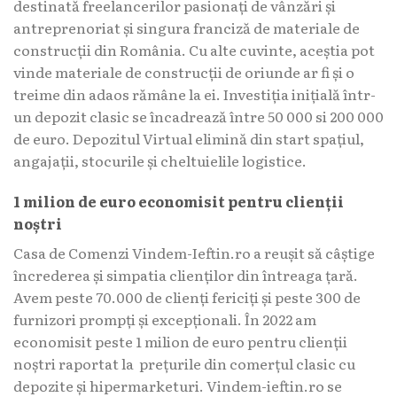
destinată freelancerilor pasionați de vânzări și
antreprenoriat și singura franciză de materiale de
construcții din România. Cu alte cuvinte, aceștia pot
vinde materiale de construcții de oriunde ar fi și o
treime din adaos rămâne la ei. Investiția inițială într-
un depozit clasic se încadrează între 50 000 si 200 000
de euro. Depozitul Virtual elimină din start spațiul,
angajații, stocurile și cheltuielile logistice.
1 milion de euro economisit pentru clienții
noștri
Casa de Comenzi Vindem-Ieftin.ro a reușit să câștige
încrederea și simpatia clienților din întreaga țară.
Avem peste 70.000 de clienți fericiți și peste 300 de
furnizori prompți și excepționali. În 2022 am
economisit peste 1 milion de euro pentru clienții
noștri raportat la prețurile din comerțul clasic cu
depozite și hipermarketuri. Vindem-ieftin.ro se