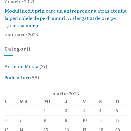
7 martie 2023
Modul inedit prin care un antreprenor a atras atenția
la pericolele de pe drumuri. A alergat 21 de ore pe
„șoseaua morții”
5 ianuarie 2023
Categorii
Articole Media
(27)
Podcasturi
(88)
martie 2023
L
MA
MI
J
V
S
D
1
2
3
4
5
6
7
8
9
10
11
12
13
14
15
16
17
18
19