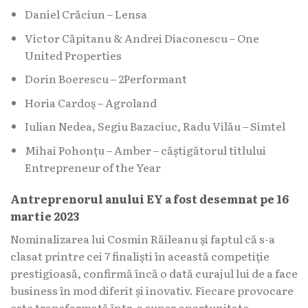
Daniel Crăciun – Lensa
Victor Căpitanu & Andrei Diaconescu – One
United Properties
Dorin Boerescu – 2Performant
Horia Cardoș – Agroland
Iulian Nedea, Segiu Bazaciuc, Radu Vilău – Simtel
Mihai Pohonțu – Amber – căștigătorul titlului
Entrepreneur of the Year
Antreprenorul anului EY a fost desemnat pe 16
martie 2023
Nominalizarea lui Cosmin Răileanu și faptul că s-a
clasat printre cei 7 finaliști în această competiție
prestigioasă, confirmă încă o dată curajul lui de a face
business în mod diferit și inovativ. Fiecare provocare
este transformată într-o super oportunitate.