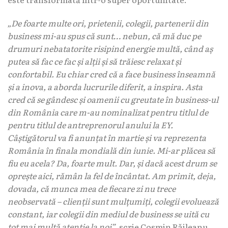
„De foarte multe ori, prietenii, colegii, partenerii din
business mi-au spus că sunt… nebun, că mă duc pe
drumuri nebatatorite risipind energie multă, când aș
putea să fac ce fac și alții și să trăiesc relaxat și
confortabil. Eu chiar cred că a face business înseamnă
și a inova, a aborda lucrurile diferit, a inspira. Asta
cred că se gândesc și oamenii cu greutate în business-ul
din România care m-au nominalizat pentru titlul de
pentru titlul de antreprenorul anului la EY.
Câștigătorul va fi anunțat în martie și va reprezenta
România în finala mondială din iunie. Mi-ar plăcea să
fiu eu acela? Da, foarte mult. Dar, și dacă acest drum se
oprește aici, rămân la fel de încântat. Am primit, deja,
dovada, că munca mea de fiecare zi nu trece
neobservată – clienții sunt mulțumiți, colegii evoluează
constant, iar colegii din mediul de business se uită cu
tot mai multă atenție la noi”
, scrie Cosmin Răileanu