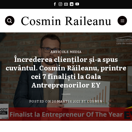
Skip
to
content
ARTICOLE MEDIA
Încrederea clienților și-a spus
cuvântul. Cosmin Răileanu, printre
cei 7 finaliști la Gala
Antreprenorilor EY
POSTED ON
20 MARTIE 2023
BY
COSMIN