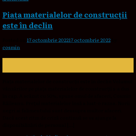
Piața materialelor de construcții
este în declin
Posted on
17 octombrie 2022
17 octombrie 2022
by
cosmin
17
oct.
Piața materialelor de construcții este în declin Volumul
vânzărilor pe piața materialelor de construcții s-a dus
în cap. A scăzut cu 50%, spune omul de afaceri, Cosmin
Răileanu. Prețul materialelor însă a luat-o razna. Norii
negri ai falimentului sunt deasupra multor afaceri.
Dacă acest ritm de criză continuă se va ajunge la
disponibilizări de personal […]