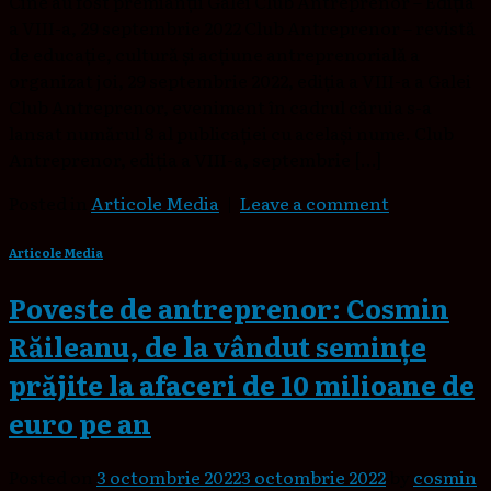
Cine au fost premianții Galei Club Antreprenor – Ediția
a VIII-a, 29 septembrie 2022 Club Antreprenor – revistă
de educație, cultură și acțiune antreprenorială a
organizat joi, 29 septembrie 2022, ediția a VIII-a a Galei
Club Antreprenor, eveniment în cadrul căruia s-a
lansat numărul 8 al publicației cu același nume. Club
Antreprenor, ediția a VIII-a, septembrie […]
Posted in
Articole Media
|
Leave a comment
Articole Media
Poveste de antreprenor: Cosmin
Răileanu, de la vândut semințe
prăjite la afaceri de 10 milioane de
euro pe an
Posted on
3 octombrie 2022
3 octombrie 2022
by
cosmin