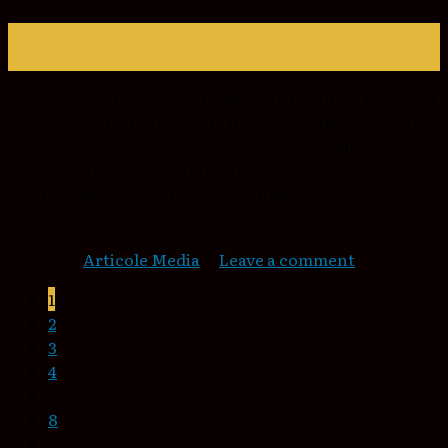
03
oct.
Poveste de antreprenor: Cosmin Răileanu, de la vândut
semințe prăjite la afaceri de 10 milioane de euro pe an
Ne întrebăm mereu cum au reușit unii sau alții să aibă
succes în afaceri, cum de le vin altora idei la care ne-am
fi putut gândi și noi? Ca și în cazul altor business-uri
prezentate de-a […]
Posted in
Articole Media
|
Leave a comment
1
2
3
4
…
8