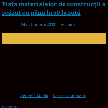
Piața materialelor de construcții a
scăzut cu până la 50 la sută
Posted on
24 octombrie 2022
by
cosmin
24
oct.
Râmniceanul Cosmin Răileanu: Piața materialelor de
construcții a scăzut cu până la 50 la sută Criza generată
de pandemia de Covid-19, și nu numai, a creat un declic
pe piața materialelor de construcții. Încă de la
începutul anului 2022 prețul materialelor de construcții
a luat-o razna, iar multe șantiere au fost închise din
cauză că […]
Posted in
Articole Media
|
Leave a comment
Podcasturi