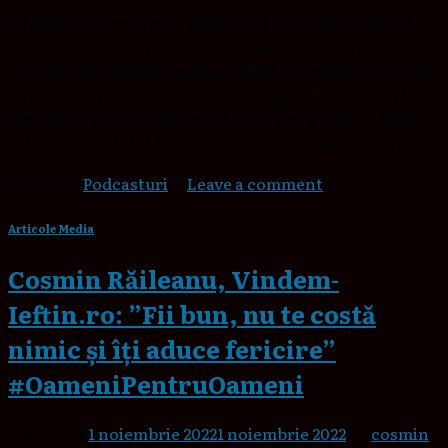
La plimbare prin tara – Realitatea in Constructii #76
Am văzut foarte multe depozite de materiale de
construcții! Acesta este semnul că oferta este mare! Să
vă uitați un pic și la aspectul produselor! Bună dragilor!
De curând am mers prin țară și tot mergând așa prin
diferite localități Am văzut foarte multe depozite de […]
Posted in
Podcasturi
|
Leave a comment
Articole Media
Cosmin Răileanu, Vindem-
Ieftin.ro: ”Fii bun, nu te costă
nimic și îți aduce fericire”
#OameniPentruOameni
Posted on
1 noiembrie 2022
1 noiembrie 2022
by
cosmin