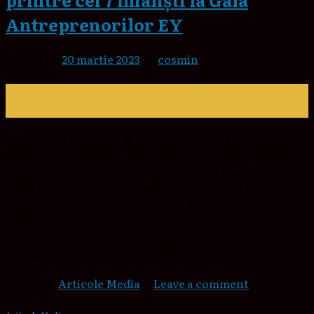
Antreprenorilor EY
Posted on
20 martie 2023
by
cosmin
20
mart.
Încrederea clienților și-a spus cuvântul. Cosmin
Răileanu, printre cei 7 finaliști la Gala Antreprenorilor
EY Vindem-ieftin.ro este expresia celei mai puternice
revoluții în domeniul comerțului cu materiale de
construcții din ultimii 100 de ani. Inovația lui Cosmin
Răileanu în afacerea de vânzare de materiale de
construcții este scurtarea lanțului de distribuție.
Compania elimină costurile mari […]
Posted in
Articole Media
|
Leave a comment