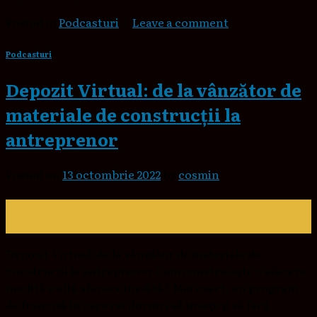
Posted in
Podcasturi
|
Leave a comment
Podcasturi
Depozit Virtual: de la vânzător de
materiale de construcții la
antreprenor
Posted on
13 octombrie 2022
by
cosmin
13
oct.
Depozit Virtual: de la vânzător de materiale de
construcții la antreprenor Cum construiește o afacere
inedită o altă afacere inedită? Mai exact, un program
de franciză în care cei dornici să învețe și să facă