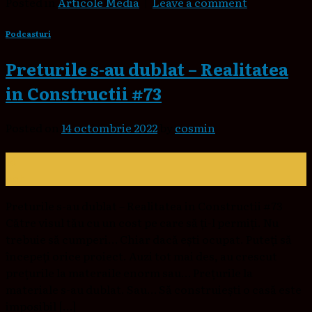
Posted in
Articole Media
|
Leave a comment
Podcasturi
Preturile s-au dublat – Realitatea
in Constructii #73
Posted on
14 octombrie 2022
by
cosmin
14
oct.
Preturile s-au dublat – Realitatea in Constructii #73
Către visul tău cu un cost pe care să ți-l permiți. Nu
trebuie să cumperi… Chiar dacă ești ocupat. Puteți să
începeți orice proiect. Auzi tot mai des, au crescut
prețurile la materaile enorm sau… Prețurile la
materiale s-au dublat. Sau… Să construiești o casă este
imposibil […]