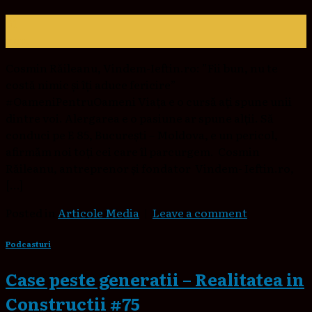
01
nov.
Cosmin Răileanu, Vindem-Ieftin.ro: ”Fii bun, nu te
costă nimic și îți aduce fericire”
#OameniPentruOameni Viața e o cursă ați spune unii
dintre voi. Alergarea e o pasiune ar spune alții. Să
conduci pe E 85, București – Moldova, e un pericol,
afirmăm noi toți cei care îl parcurgem. Cosmin
Răileanu, antreprenor și fondator Vindem- Ieftin.ro,
[…]
Posted in
Articole Media
|
Leave a comment
Podcasturi
Case peste generatii – Realitatea in
Constructii #75