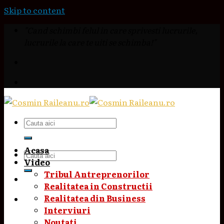
Skip to content
"Cand schimbi felul in care sprivesti lucrurile,
lucrurile la care te uiti se schimba!"
Acasa
Video
Tribul Antreprenorilor
Realitatea in Constructii
Realitatea din Business
Interviuri
Noutati