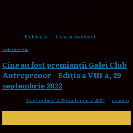
prețuri… Ori sunt foarte mari și… Vă luați un pic mai
mutl timp ca și rezervă până… Dragilor timpul din
păcate nu ne mai ajunge la nici unul dintre noi. Am
ajuns în imposibilitatea de de […]
Posted in
Podcasturi
|
Leave a comment
Articole Media
Cine au fost premianții Galei Club
Antreprenor – Ediția a VIII-a, 29
septembrie 2022
Posted on
3 octombrie 2022
3 octombrie 2022
by
cosmin
03
oct.