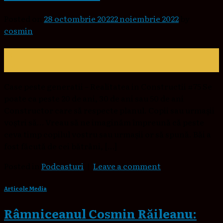
Posted on
28 octombrie 2022
2 noiembrie 2022
by
cosmin
28
oct.
Case peste generatii – Realitatea in Constructii #75 Se
poate ca peste 20 de ani, 30 de ani sau 50 de ani
Constructor care să respecte planul. Copii sau urmașii
voștri să… Vreau să ne imaginăm împreună că peste
ceva timp copilul vostru sau urmașii or să spună. Băi a
fost făcută de cei bătrâni, […]
Posted in
Podcasturi
|
Leave a comment
Articole Media
Râmniceanul Cosmin Răileanu: