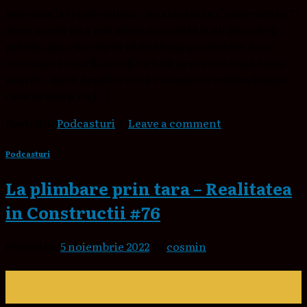
Revenim la tepele online – Realitatea in Constructii #77
Acea marfă nu a mai ajuns niciodată la el! Știu că vă
grăbiți, știu că vreți să vă finalizați proiectele. Sunt
convins că vom fii atenți cu toții pentru că sunt banii
noștri… Bună dragilor! O să revenim la celebrele țepe
care se dau și cu […]
Posted in
Podcasturi
|
Leave a comment
Podcasturi
La plimbare prin tara – Realitatea
in Constructii #76
Posted on
5 noiembrie 2022
by
cosmin
05
nov.