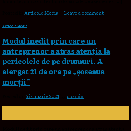
locuinţe, concomitent cu dobânzile de asemenea […]
Posted in
Articole Media
|
Leave a comment
Articole Media
Modul inedit prin care un
antreprenor a atras atenția la
pericolele de pe drumuri. A
alergat 21 de ore pe „șoseaua
morții”
Posted on
5 ianuarie 2023
by
cosmin
05
ian.
Modul inedit prin care un antreprenor a atras atenția