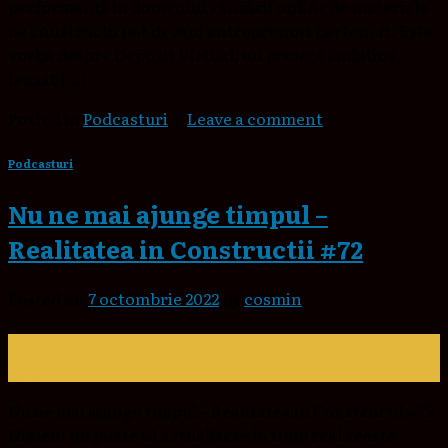
performanță în domeniul vânzării online de materiale
de construcții pot deveni antreprenori parteneri. Este
vorba despre Depozit Virtual, un proiect ambițios
lansat […]
Posted in
Podcasturi
|
Leave a comment
Podcasturi
Nu ne mai ajunge timpul –
Realitatea in Constructii #72
Posted on
7 octombrie 2022
by
cosmin
07
oct.
Nu ne mai ajunge timpul – Realitatea in Constructii #72
Nimeni nu poate să actualizeze în timp real aceste