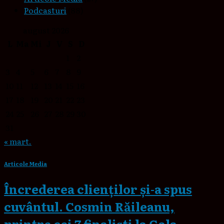
Podcasturi
(88)
august 2026
L
Ma
Mi
J
V
S
D
1
2
3
4
5
6
7
8
9
10
11
12
13
14
15
16
17
18
19
20
21
22
23
24
25
26
27
28
29
30
31
« mart.
Articole Media
Încrederea clienților și-a spus
cuvântul. Cosmin Răileanu,
printre cei 7 finaliști la Gala