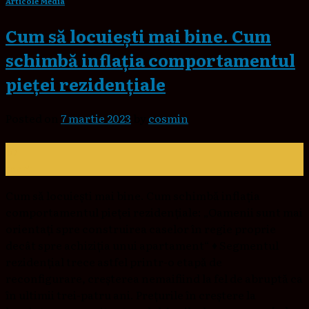
Articole Media
Cum să locuieşti mai bine. Cum
schimbă inflaţia comportamentul
pieţei rezidenţiale
Posted on
7 martie 2023
by
cosmin
07
mart.
Cum să locuieşti mai bine. Cum schimbă inflaţia
comportamentul pieţei rezidenţiale: „Oamenii sunt mai
orientaţi spre construirea caselor în regie proprie
decât spre achiziţia unui apartament“ ♦ Segmentul
rezidenţial trece astfel printr-o etapă de
reconfigurare, creşterea nemaifiind la fel de abruptă ca
în ultimii trei-patru ani. Preţurile în creştere la