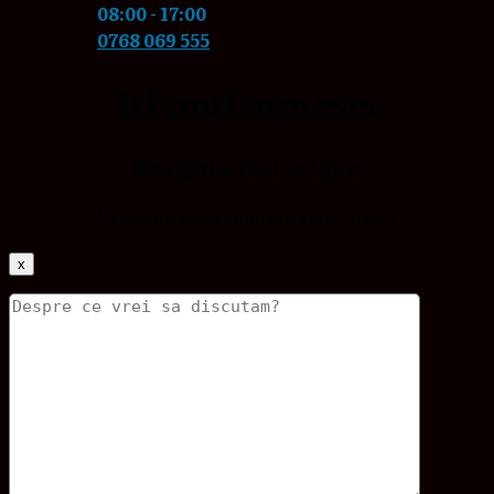
08:00 - 17:00
0768 069 555
Iti multumesc!
Mesajul a fost trimis!
Vei primi un raspuns in scurt timp!
x