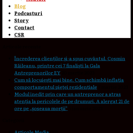
Blog
Podcasturi
Story
Contact
CSR
Articole recente
Încrederea clienților și-a spus cuvântul. Cosmin
Răileanu, printre cei 7 finaliști la Gala
Antreprenorilor EY
20 martie 2023
Cum să locuieşti mai bine. Cum schimbă inflaţia
comportamentul pieţei rezidenţiale
7 martie 2023
Modul inedit prin care un antreprenor a atras
atenția la pericolele de pe drumuri. A alergat 21 de
ore pe „șoseaua morții”
5 ianuarie 2023
Categorii
Articole Media
(27)