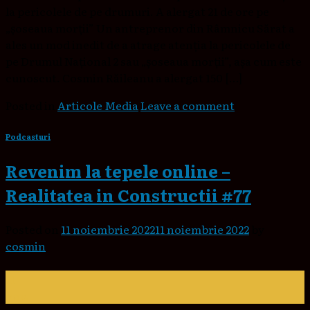
la pericolele de pe drumuri. A alergat 21 de ore pe
„șoseaua morții” Un antreprenor din Râmnicu Sărat a
ales un mod inedit de a atrage atenţia la pericolele de
pe Drumul Naţional 2 sau „şoseaua morţii”, aşa cum este
cunoscut. Cosmin Răileanu a alergat 150 […]
Posted in
Articole Media
Leave a comment
Podcasturi
Revenim la tepele online –
Realitatea in Constructii #77
Posted on
11 noiembrie 2022
11 noiembrie 2022
by
cosmin
11
nov.