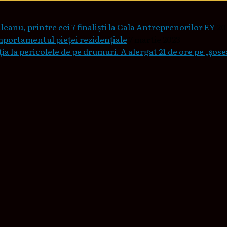
leanu, printre cei 7 finaliști la Gala Antreprenorilor EY
20
mportamentul pieţei rezidenţiale
7 martie 2023
a la pericolele de pe drumuri. A alergat 21 de ore pe „șos