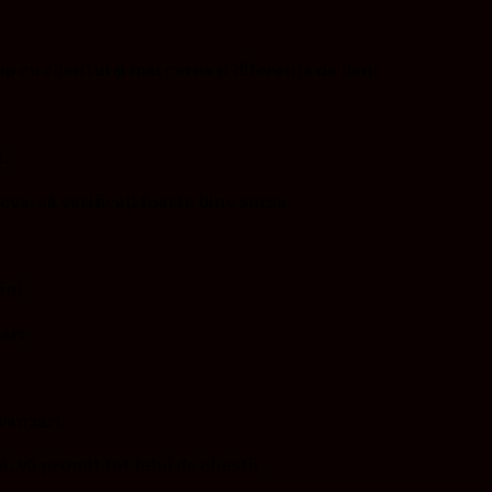
cu clientul și mai cerea și diferența de bani
t.
eva, să verificați foarte bine sursa.
ini
ari
 vânzări.
ță, vă promit tot felul de chestii