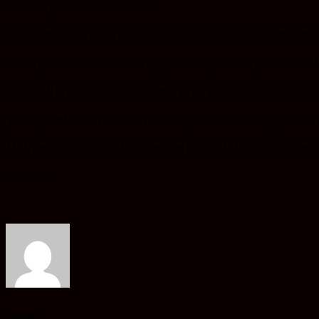
Verificați datele de contact!
Orice firmă care se respectă are un număr de informare și
Nu dați banii până nu sunteți convinși că îi dați acolo und
Credibilitatea se câștigă foarte greu și mulți o încalcă și 
Țineți cont cine vă calcă pragul și nu presupuneți că sun
Mulțumim foarte mult că urmăriți Realitatea în Construcț
Succes!
cosmin