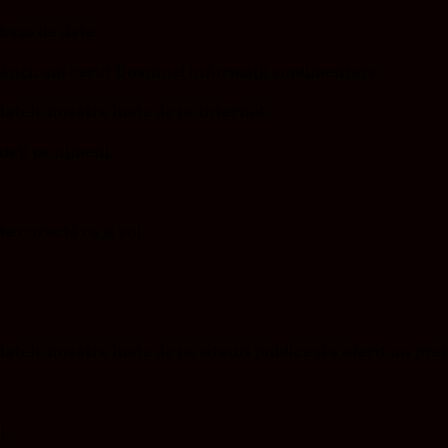
 baza de date.
 adânci, am cerut Doamnei informații suplimentare.
datele noastre luate de pe internet.
edeți pe nimeni.
e corectă ca și voi.
atele noastre luate de pe siteuri publice și a oferit un pre
i.