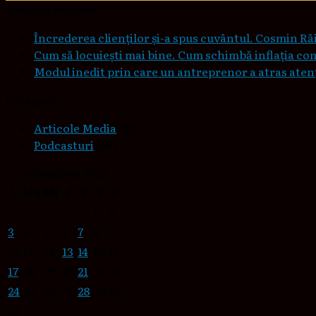
Articole recente
Încrederea clienților și-a spus cuvântul. Cosmin Răi
Cum să locuieşti mai bine. Cum schimbă inflaţia co
Modul inedit prin care un antreprenor a atras atenți
Categorii
Articole Media
(27)
Podcasturi
(88)
octombrie 2022
L
Ma
Mi
J
V
S
D
1
2
3
4
5
6
7
8
9
10
11
12
13
14
15
16
17
18
19
20
21
22
23
24
25
26
27
28
29
30
31