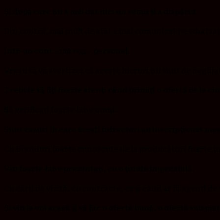
Și după care nu a mai dat nici un semn și a dispărut.
Din contră, mai mult de atât a mai comunicat pe whatsapp 
Într-un cont…mă rog…personal.
Vreau să vă avertizez că aceste lucruri nu sunt de neglija
Trebuie să fiți foarte atenți când primiți o ofertă de la cin
Să verificați foarte bine omul.
Sunt cazuri în care acești infractori au inscripționat maș
Cu branduri foarte cunoscute de la producători foarte m
Vin foarte bine prezentați, cu o ținută impecabilă.
Cu cărți de vizită, cu contracte, ca și când ar fii agenți de
Și vin la voi acasă și vă fac o ofertă bună, o ofertă sub pia