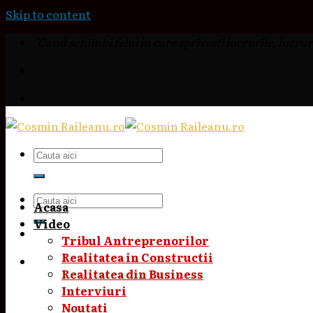
Skip to content
"Cand schimbi felul in care sprivesti lucrurile, lucruri
Acasa
Video
Tribul Antreprenorilor
Realitatea in Constructii
Realitatea din Business
Interviuri
Noutati