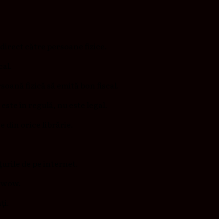
direct către persoane fizice.
cal.
soană fizică să emită bon fiscal.
este în regulă, nu este legal.
te din orice librărie.
țurile de pe internet.
i wow.
ți.