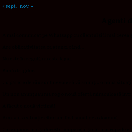
« sept.
nov. »
Agenti d
A mai comunicat pe Whatsapp cu clientul și îi mai cerea ș
Are oblicativitatea ca atunci când…
Nu este în regulă nu este legal.
Bună dragilor.
Cu părere de rău sunt nevoie să vă anunț… o nouă situați
Un nou anunț sau ma rog o nouă ofertă miraculoasă înt
A făcut o nouă victimă!
Am avut o situație când am fost sunat de o doamnă.
Care spunea ca își dorește acoperișul și cât mai repede că a