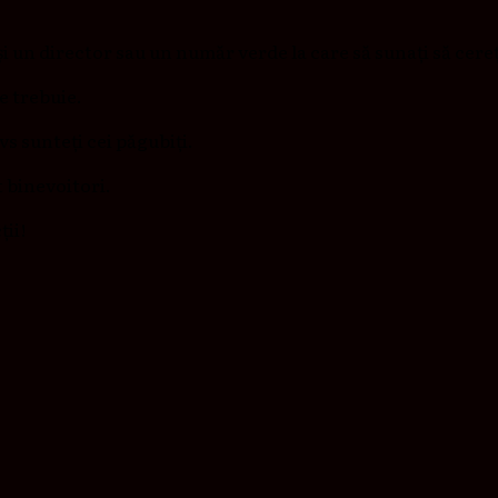
 un director sau un număr verde la care să sunați să cereț
e trebuie.
dvs sunteți cei păgubiți.
t binevoitori.
ii!