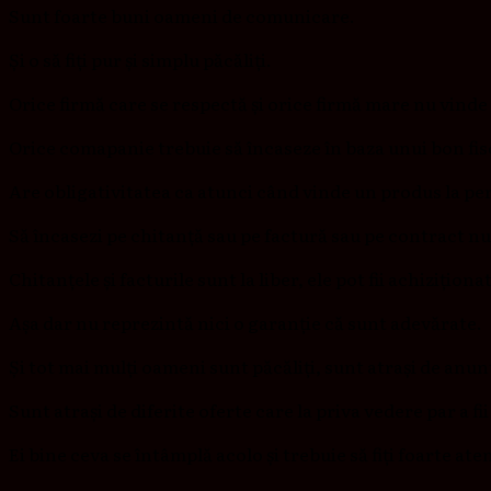
Sunt foarte buni oameni de comunicare.
Și o să fiți pur și simplu păcăliți.
Orice firmă care se respectă și orice firmă mare nu vinde 
Orice comapanie trebuie să încaseze în baza unui bon fis
Are obligativitatea ca atunci când vinde un produs la per
Să încasezi pe chitanță sau pe factură sau pe contract nu 
Chitanțele și facturile sunt la liber, ele pot fii achiziționa
Așa dar nu reprezintă nici o garanție că sunt adevărate.
Și tot mai mulți oameni sunt păcăliți, sunt atrași de anun
Sunt atrași de diferite oferte care la priva vedere par a fi
Ei bine ceva se întâmplă acolo și trebuie să fiți foarte aten