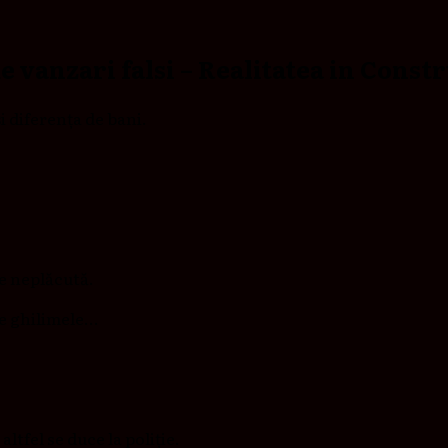
e vanzari falsi – Realitatea in Constr
i diferența de bani.
e neplăcută.
re ghilimele…
ltfel se duce la poliție.