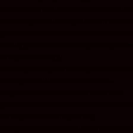
Ei bine, am căutat acest client si acest client nu exista în
Nu exista ca și client al nostru și am făcut săpături mai
Și ne-am dat seama că cineva a făcut un contract fals cu 
Dar atenție mare, tot timpul nu uitați să verificați, nu cr
Ci pur și simplu verificații!
Nu credeți în aparențe, nu presupuneți că toată lumea est
Nu sfidați creativitatea infractorilor niciodată.
Acești oameni au scenarii foarte bine puse la punct.
Și ne-am dat seama că cineva a făcut un contract fals cu d
Un preț care evident era puțin sub piață.
A luat și un avans de 50% din acei bani, în jur de 10.000 Le