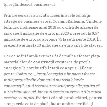
își regândească business-ul.
Printre cei care au avut succes în acele condiții
vitrege de business este și Cosmin Răileanu. Vindem-
Ieftin.ro încheiase anul 2019 cu o cifră de afaceri de
aproape 4 milioane de euro, în 2020 a crescut la 6,57
milioane de euro, cu aproape 75 la sută peste 2019. În
prezent a ajuns la 10 milioane de euro cifră de afaceri.
Dar ce se întâmplă acum? Cât de mult a afectat piața
materialelor de construcții creșterea de preț la
energie și la combustibil? Iată ce a spus Răileanu
pentru haitv.ro:
„Prețul energiei a impactat foarte
mult prețurile din domeniul materialelor de
construcții, anul trecut au crescut prețurile pentru că
nu existau stocuri, iar anul acesta au crescut din cauza
acestor scumpiri.
Evident că unii producători, pentru
a nu pierde cota de piață, fac anumite sacrificii și