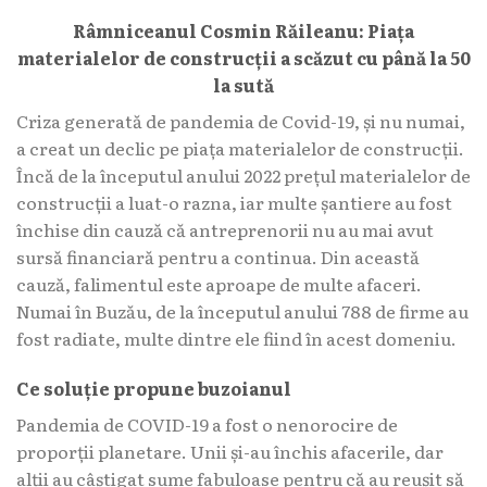
Râmniceanul Cosmin Răileanu: Piața
materialelor de construcții a scăzut cu până la 50
la sută
Criza generată de pandemia de Covid-19, și nu numai,
a creat un declic pe piața materialelor de construcții.
Încă de la începutul anului 2022 prețul materialelor de
construcții a luat-o razna, iar multe șantiere au fost
închise din cauză că antreprenorii nu au mai avut
sursă financiară pentru a continua. Din această
cauză, falimentul este aproape de multe afaceri.
Numai în Buzău, de la începutul anului 788 de firme au
fost radiate, multe dintre ele fiind în acest domeniu.
Ce soluție propune buzoianul
Pandemia de COVID-19 a fost o nenorocire de
proporții planetare. Unii și-au închis afacerile, dar
alții au câștigat sume fabuloase pentru că au reușit să