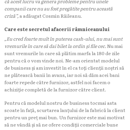
că acest lucru va genera probleme pentru unele
companii care nu au fost pregătite pentru această
criză”,
a adăugat Cosmin Răileanu.
Care este secretul afacerii râmniceanului
„Eu cred foarte mult în puterea cash-ului, nu mai sunt
vremurile în care să dai bilet la ordin și file cec.
Nu mai
sunt vremurile în care să plătim marfa la 180 de zile
pentru că o vom vinde noi. Ne-am orientat modelul
de business și am investit în el ca toți clienții noștri să
ne plătească banii în avans, iar noi să dăm acei bani
foarte repede către furnizor, astfel noi facem o
achiziție completă de la furnizor către client.
Pentru că modelul nostru de business tocmai asta
scoate în față, scurtarea lanțului de la fabrică la client
pentru un preț mai bun. Un furnizor este mai motivat
să ne vândă și să ne ofere condiții comerciale bune