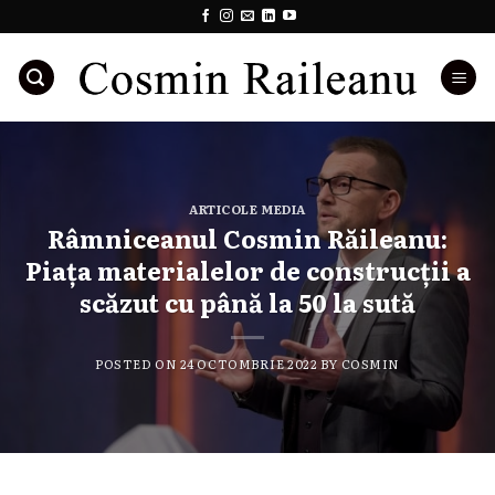
Skip
to
content
ARTICOLE MEDIA
Râmniceanul Cosmin Răileanu:
Piața materialelor de construcții a
scăzut cu până la 50 la sută
POSTED ON
24 OCTOMBRIE 2022
BY
COSMIN