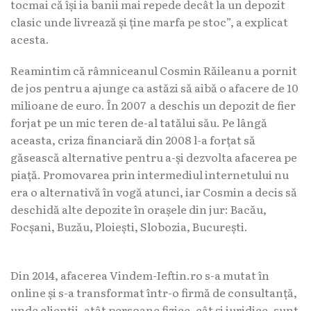
tocmai că își ia banii mai repede decât la un depozit
clasic unde livrează și ține marfa pe stoc”, a explicat
acesta.
Reamintim că râmniceanul Cosmin Răileanu a pornit
de jos pentru a ajunge ca astăzi să aibă o afacere de 10
milioane de euro. În 2007 a deschis un depozit de fier
forjat pe un mic teren de-al tatălui său. Pe lângă
aceasta, criza financiară din 2008 l-a forțat să
găsească alternative pentru a-și dezvolta afacerea pe
piață. Promovarea prin intermediul internetului nu
era o alternativă în vogă atunci, iar Cosmin a decis să
deschidă alte depozite în orașele din jur: Bacău,
Focșani, Buzău, Ploiești, Slobozia, București.
Din 2014, afacerea Vindem-Ieftin.ro s-a mutat în
online și s-a transformat într-o firmă de consultanță,
unde clienții, atât persoane fizice, cât și juridice, sunt