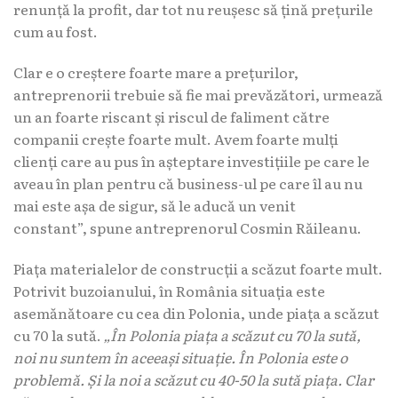
renunță la profit, dar tot nu reușesc să țină prețurile
cum au fost.
Clar e o creștere foarte mare a prețurilor,
antreprenorii trebuie să fie mai prevăzători, urmează
un an foarte riscant și riscul de faliment către
companii crește foarte mult. Avem foarte mulți
clienți care au pus în așteptare investițiile pe care le
aveau în plan pentru că business-ul pe care îl au nu
mai este așa de sigur, să le aducă un venit
constant”, spune antreprenorul Cosmin Răileanu.
Piața materialelor de construcții a scăzut foarte mult.
Potrivit buzoianului, în România situația este
asemănătoare cu cea din Polonia, unde piața a scăzut
cu 70 la sută.
„În Polonia piața a scăzut cu 70 la sută,
noi nu suntem în aceeași situație. În Polonia este o
problemă. Și la noi a scăzut cu 40-50 la sută piața. Clar