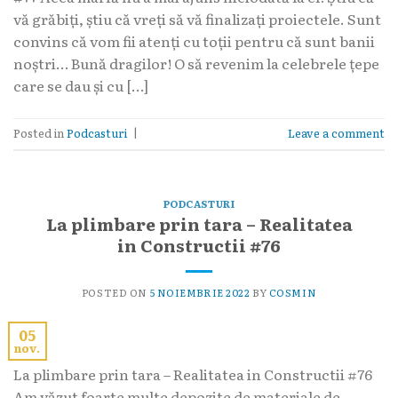
vă grăbiți, știu că vreți să vă finalizați proiectele. Sunt
convins că vom fii atenți cu toții pentru că sunt banii
noștri… Bună dragilor! O să revenim la celebrele țepe
care se dau și cu […]
Posted in
Podcasturi
|
Leave a comment
PODCASTURI
La plimbare prin tara – Realitatea
in Constructii #76
POSTED ON
5 NOIEMBRIE 2022
BY
COSMIN
05
nov.
La plimbare prin tara – Realitatea in Constructii #76
Am văzut foarte multe depozite de materiale de