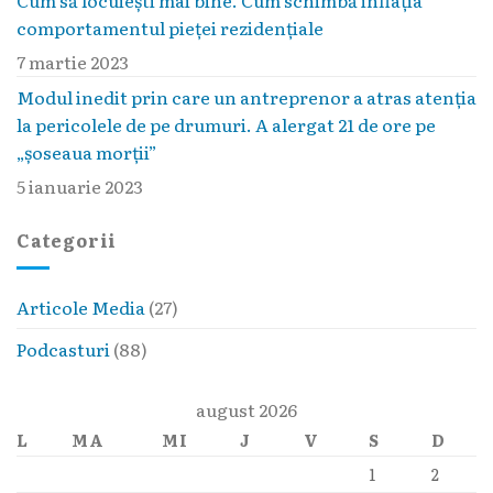
Cum să locuieşti mai bine. Cum schimbă inflaţia
comportamentul pieţei rezidenţiale
7 martie 2023
Modul inedit prin care un antreprenor a atras atenția
la pericolele de pe drumuri. A alergat 21 de ore pe
„șoseaua morții”
5 ianuarie 2023
Categorii
Articole Media
(27)
Podcasturi
(88)
august 2026
L
MA
MI
J
V
S
D
1
2