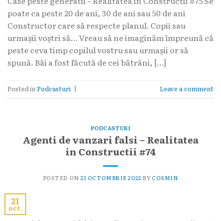
Case peste generatii – Realitatea in Constructii #75 Se
poate ca peste 20 de ani, 30 de ani sau 50 de ani
Constructor care să respecte planul. Copii sau
urmașii voștri să… Vreau să ne imaginăm împreună că
peste ceva timp copilul vostru sau urmașii or să
spună. Băi a fost făcută de cei bătrâni, […]
Posted in
Podcasturi
|
Leave a comment
PODCASTURI
Agenti de vanzari falsi – Realitatea
in Constructii #74
POSTED ON
21 OCTOMBRIE 2022
BY
COSMIN
21
oct.