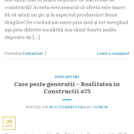
construcții! Acesta este semnul că oferta este mare!
Să vă uitați un pic și la aspectul produselor! Bună
dragilor! De curând am mers prin țară și tot mergând
așa prin diferite localități Am văzut foarte multe
depozite de […]
Posted in
Podcasturi
|
Leave a comment
PODCASTURI
Case peste generatii – Realitatea in
Constructii #75
POSTED ON
28 OCTOMBRIE 2022
BY
COSMIN
28
oct.