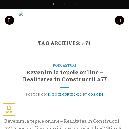
Skip
to
content
TAG ARCHIVES:
#74
PODCASTURI
Revenim la tepele online –
Realitatea in Constructii #77
POSTED ON
11 NOIEMBRIE 2022
BY
COSMIN
11
nov.
Revenim la tepele online – Realitatea in Constructii
#77 Acea marfă nu a mai ajuns niciodată la el! Știu că