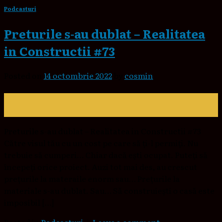
Podcasturi
Preturile s-au dublat – Realitatea
in Constructii #73
Posted on
14 octombrie 2022
by
cosmin
14
oct.
Preturile s-au dublat – Realitatea in Constructii #73
Către visul tău cu un cost pe care să ți-l permiți. Nu
trebuie să cumperi… Chiar dacă ești ocupat. Puteți să
începeți orice proiect. Auzi tot mai des, au crescut
prețurile la materaile enorm sau… Prețurile la
materiale s-au dublat. Sau… Să construiești o casă este
imposibil […]