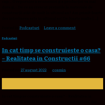
cap… O repornire a economiei și a producției va mai
dura și… De ce au crescut prețurile la materiale de
construcții atât de mult în ultimul an? Am primit foarte
des întrebarea asta în ultimul an! De foarte multe […]
Posted in
Podcasturi
|
Leave a comment
Podcasturi
In cat timp se construieste o casa?
– Realitatea in Constructii #66
Posted on
27 august 2022
by
cosmin
27
aug.
In cat timp se construieste o casa? – Realitatea in
Constructii #66 Ei bine nu suntem constructori, dar…