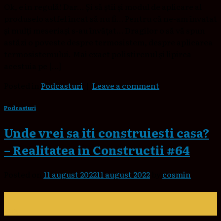
Ok, e in regulă! Dar… Și să știi și modul de aplicare al
produselo astfel încat să nu fi… Pentru că ne-am învatat
și mulți meseriași s-au învățat… Dragilor o să vă spun
astăzi o poveste despre termosistem, despre aplicarea
termosistemului. Mai exact polistirenul și lipirea
acestuia pe […]
Posted in
Podcasturi
|
Leave a comment
Podcasturi
Unde vrei sa iti construiesti casa?
– Realitatea in Constructii #64
Posted on
11 august 2022
11 august 2022
by
cosmin
11
aug.