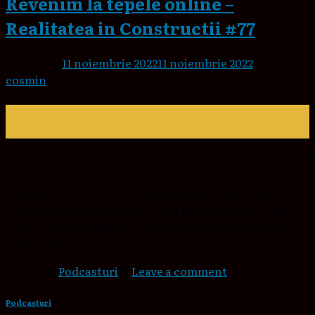
Revenim la tepele online –
Realitatea in Constructii #77
Posted on
11 noiembrie 2022
11 noiembrie 2022
by
cosmin
11
nov.
Revenim la tepele online – Realitatea in Constructii #77
Acea marfă nu a mai ajuns niciodată la el! Știu că vă
grăbiți, știu că vreți să vă finalizați proiectele. Sunt
convins că vom fii atenți cu toții pentru că sunt banii
noștri… Bună dragilor! O să revenim la celebrele țepe
care se dau și cu […]
Posted in
Podcasturi
|
Leave a comment
Podcasturi