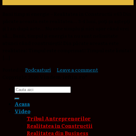
aug.
Bani timp si energie – Realitatea in Constructii #63 Din
păcate aceasta este realitatea… 3-4 luni, poți șa aștepți
și 1 an după acte… Nu este simplu și nici ușor când vrei
să… Banii, timpul și energia ta nu sunt nelimitate
atunci când construiești! Din păcate aceasta este
realitatea! Timpul este comprimat! Timpul este limitat!
[…]
Posted in
Podcasturi
|
Leave a comment
Copyright 2026
Vindem-ieftin.ro®
Acasa
Video
Tribul Antreprenorilor
Realitatea in Constructii
Realitatea din Business