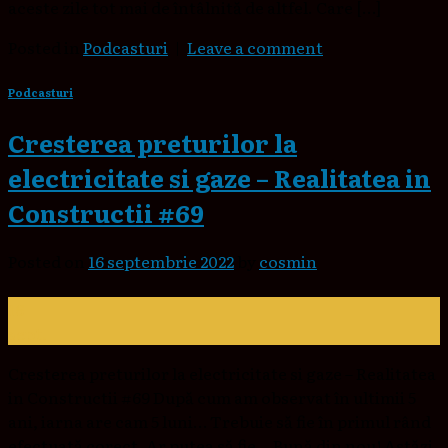
aceste zile tot mai de întâlnită de altfel. Care […]
Posted in
Podcasturi
|
Leave a comment
Podcasturi
Cresterea preturilor la
electricitate si gaze – Realitatea in
Constructii #69
Posted on
16 septembrie 2022
by
cosmin
16
sept.
Cresterea preturilor la electricitate si gaze – Realitatea
in Constructii #69 După cum am observat în ultimii 5
ani, iarna are cam 5 luni… Trebuie să fie în primul rând
efectuată corect. Ar putea să fie… Bună din nou! Astăzi