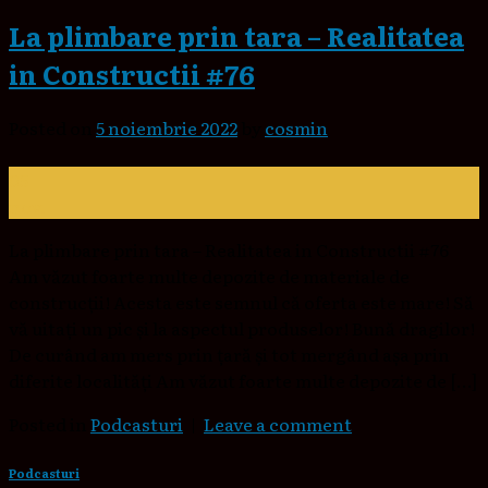
La plimbare prin tara – Realitatea
in Constructii #76
Posted on
5 noiembrie 2022
by
cosmin
05
nov.
La plimbare prin tara – Realitatea in Constructii #76
Am văzut foarte multe depozite de materiale de
construcții! Acesta este semnul că oferta este mare! Să
vă uitați un pic și la aspectul produselor! Bună dragilor!
De curând am mers prin țară și tot mergând așa prin
diferite localități Am văzut foarte multe depozite de […]
Posted in
Podcasturi
|
Leave a comment
Podcasturi