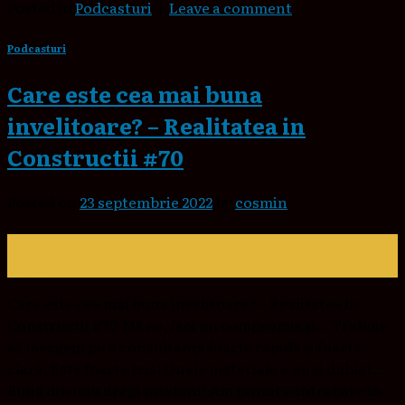
Posted in
Podcasturi
|
Leave a comment
Podcasturi
Care este cea mai buna
invelitoare? – Realitatea in
Constructii #70
Posted on
23 septembrie 2022
by
cosmin
23
sept.
Care este cea mai buna invelitoare? – Realitatea in
Constructii #70 Mă ro, faci un compromis și… Trebuie
să mergem pe o consultanță foarte rapidă și foarte
clară. Este foarte tris! Unele materiale s-au și dublat…
Bună din nou dragi prieteni! Am primit o întrebare în