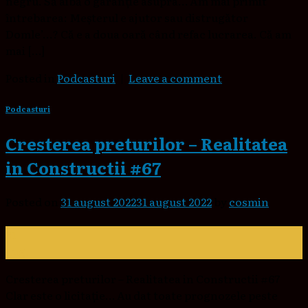
negru. Să aibă o garanție asupra… Am mai primit
întrebarea: Meșterul e ajutor sau distrugător
Domle’…? Că e a doua oară când refac lucrarea. Că am
mai […]
Posted in
Podcasturi
|
Leave a comment
Podcasturi
Cresterea preturilor – Realitatea
in Constructii #67
Posted on
31 august 2022
31 august 2022
by
cosmin
31
aug.
Cresterea preturilor – Realitatea in Constructii #67
Clar este o licitație… Au dat toate prognozele peste