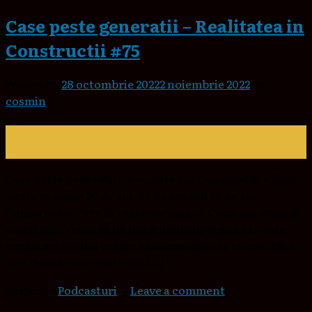
Case peste generatii – Realitatea in
Constructii #75
Posted on
28 octombrie 2022
2 noiembrie 2022
by
cosmin
28
oct.
Case peste generatii – Realitatea in Constructii #75 Se
poate ca peste 20 de ani, 30 de ani sau 50 de ani
Constructor care să respecte planul. Copii sau urmașii
voștri să… Vreau să ne imaginăm împreună că peste
ceva timp copilul vostru sau urmașii or să spună. Băi a
fost făcută de cei bătrâni, […]
Posted in
Podcasturi
|
Leave a comment