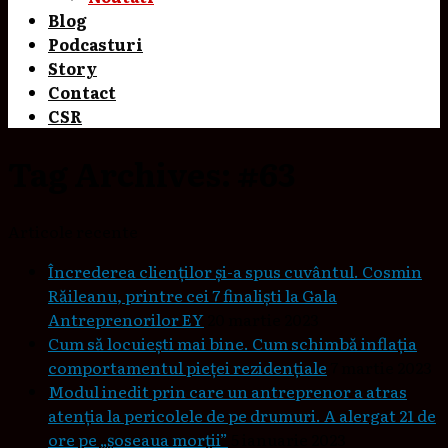
Blog
Podcasturi
Story
Contact
CSR
Tag Archives:
#63
Articole recente
Încrederea clienților și-a spus cuvântul. Cosmin
Răileanu, printre cei 7 finaliști la Gala
Antreprenorilor EY
20 martie 2023
Cum să locuieşti mai bine. Cum schimbă inflaţia
comportamentul pieţei rezidenţiale
7 martie 2023
Modul inedit prin care un antreprenor a atras
atenția la pericolele de pe drumuri. A alergat 21 de
ore pe „șoseaua morții”
5 ianuarie 2023