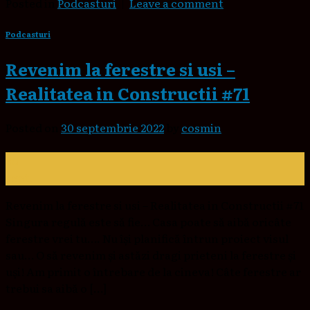
Posted in
Podcasturi
|
Leave a comment
Podcasturi
Revenim la ferestre si usi –
Realitatea in Constructii #71
Posted on
30 septembrie 2022
by
cosmin
30
sept.
Revenim la ferestre si usi – Realitatea in Constructii #71
Singura regulă este să fie… Casa poate să aibă oricâte
ferestre vrei tu…. Nu își planifică întrun proiect visul
sau… O să revenim și astăzi dragi prieteni la ferestre și
uși! Am primit o întrebare de la cineva! Câte ferestre ar
trebui sa aibă o […]