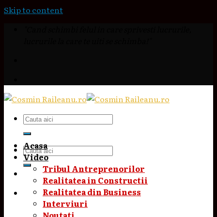
Skip to content
"Cand schimbi felul in care sprivesti lucrurile,
lucrurile la care te uiti se schimba!"
Acasa
Video
Tribul Antreprenorilor
Realitatea in Constructii
Realitatea din Business
Interviuri
Noutati