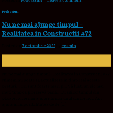
Posted in
Podcasturi
|
Leave a comment
Podcasturi
Nu ne mai ajunge timpul –
Realitatea in Constructii #72
Posted on
7 octombrie 2022
by
cosmin
07
oct.
Nu ne mai ajunge timpul – Realitatea in Constructii #72
Nimeni nu poate să actualizeze în timp real aceste
prețuri… Ori sunt foarte mari și… Vă luați un pic mai
mutl timp ca și rezervă până… Dragilor timpul din
păcate nu ne mai ajunge la nici unul dintre noi. Am
ajuns în imposibilitatea de de […]