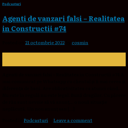
Podcasturi
Agenti de vanzari falsi – Realitatea
in Constructii #74
Posted on
21 octombrie 2022
by
cosmin
21
oct.
Agenti de vanzari falsi – Realitatea in Constructii #74 A
mai comunicat pe Whatsapp cu clientul și îi mai cerea și
diferența de bani. Are oblicativitatea ca atunci când…
Nu este în regulă nu este legal. Bună dragilor. Cu părere
de rău sunt nevoie să vă anunț… o nouă situație
neplăcută. Un nou anunț sau […]
Posted in
Podcasturi
|
Leave a comment