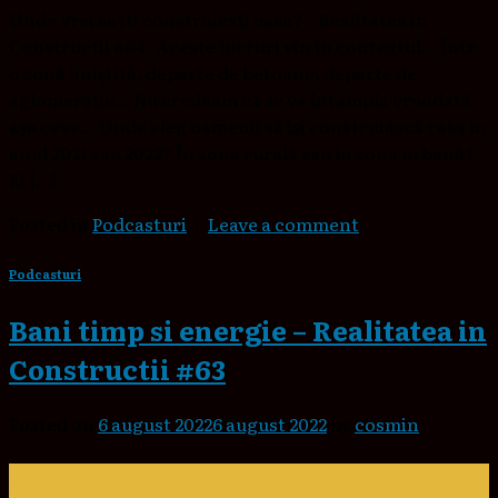
Unde vrei sa iti construiesti casa? – Realitatea in
Constructii #64 Aceste lucruri vin în contextul… Într-
o zonă liniștită, departe de betoane, departe de
aglomerație… Nu credeam că se va întampla vreodată
așa ceva… Unde aleg oamenii să își construiască casa în
anul 2021 sau 2022? În zona rurală sau în zona urbană?
Ei […]
Posted in
Podcasturi
|
Leave a comment
Podcasturi
Bani timp si energie – Realitatea in
Constructii #63
Posted on
6 august 2022
6 august 2022
by
cosmin
06