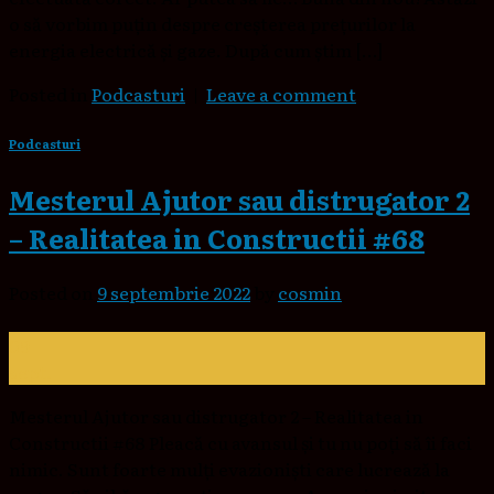
o să vorbim puțin despre creșterea prețurilor la
energia electrică și gaze. După cum știm […]
Posted in
Podcasturi
|
Leave a comment
Podcasturi
Mesterul Ajutor sau distrugator 2
– Realitatea in Constructii #68
Posted on
9 septembrie 2022
by
cosmin
09
sept.
Mesterul Ajutor sau distrugator 2 – Realitatea in
Constructii #68 Pleacă cu avansul și tu nu poți să îi faci
nimic. Sunt foarte mulți evazioniști care lucrează la