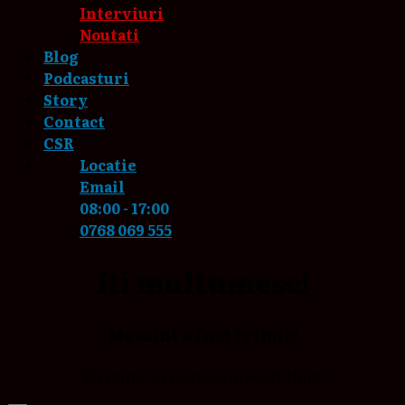
Interviuri
Noutati
Blog
Podcasturi
Story
Contact
CSR
Locatie
Email
08:00 - 17:00
0768 069 555
Iti multumesc!
Mesajul a fost trimis!
Vei primi un raspuns in scurt timp!