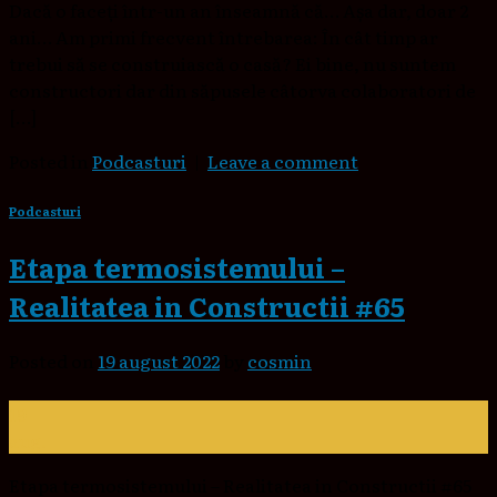
Dacă o faceți într-un an înseamnă că… Așa dar, doar 2
ani… Am primi frecvent întrebarea: În cât timp ar
trebui să se construiască o casă? Ei bine, nu suntem
constructori dar din săpusele câtorva colaboratori de
[…]
Posted in
Podcasturi
|
Leave a comment
Podcasturi
Etapa termosistemului –
Realitatea in Constructii #65
Posted on
19 august 2022
by
cosmin
19
aug.
Etapa termosistemului – Realitatea in Constructii #65