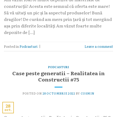
construcții! Acesta este semnul că oferta este mare!
Să vă uitați un pic și la aspectul produselor! Bună
dragilor! De curând am mers prin țară și tot mergând
așa prin diferite localități Am văzut foarte multe
depozite de […]
Posted in
Podcasturi
|
Leave a comment
PODCASTURI
Case peste generatii – Realitatea in
Constructii #75
POSTED ON
28 OCTOMBRIE 2022
BY
COSMIN
28
oct.