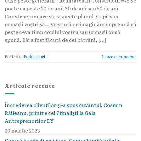
Case peste generatii – Realitatea in Constructii #75 Se
poate ca peste 20 de ani, 30 de ani sau 50 de ani
Constructor care să respecte planul. Copii sau
urmașii voștri să… Vreau să ne imaginăm împreună că
peste ceva timp copilul vostru sau urmașii or să
spună. Băi a fost făcută de cei bătrâni, […]
Posted in
Podcasturi
|
Leave a comment
Articole recente
Încrederea clienților și-a spus cuvântul. Cosmin
Răileanu, printre cei 7 finaliști la Gala
Antreprenorilor EY
20 martie 2023
Cum să locuieşti mai bine. Cum schimbă inflaţia