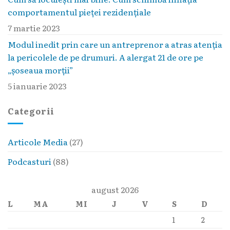
comportamentul pieţei rezidenţiale
7 martie 2023
Modul inedit prin care un antreprenor a atras atenția
la pericolele de pe drumuri. A alergat 21 de ore pe
„șoseaua morții”
5 ianuarie 2023
Categorii
Articole Media
(27)
Podcasturi
(88)
august 2026
L
MA
MI
J
V
S
D
1
2