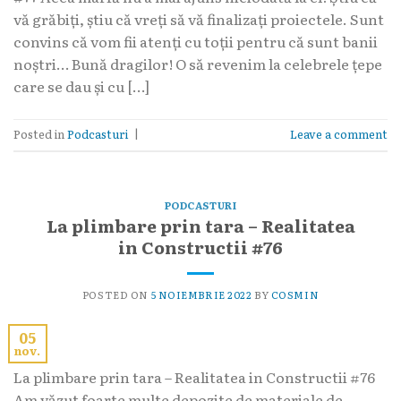
vă grăbiți, știu că vreți să vă finalizați proiectele. Sunt
convins că vom fii atenți cu toții pentru că sunt banii
noștri… Bună dragilor! O să revenim la celebrele țepe
care se dau și cu […]
Posted in
Podcasturi
|
Leave a comment
PODCASTURI
La plimbare prin tara – Realitatea
in Constructii #76
POSTED ON
5 NOIEMBRIE 2022
BY
COSMIN
05
nov.
La plimbare prin tara – Realitatea in Constructii #76
Am văzut foarte multe depozite de materiale de