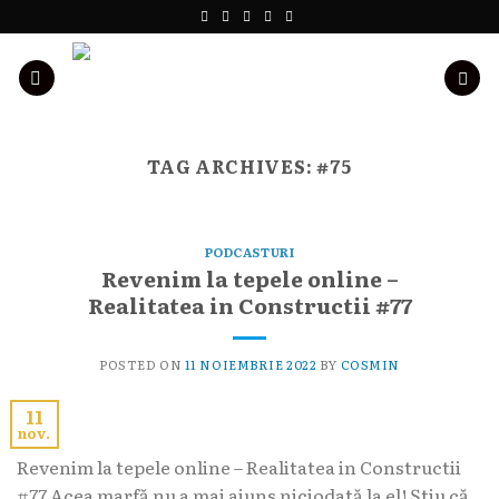
Skip
to
content
TAG ARCHIVES:
#75
PODCASTURI
Revenim la tepele online –
Realitatea in Constructii #77
POSTED ON
11 NOIEMBRIE 2022
BY
COSMIN
11
nov.
Revenim la tepele online – Realitatea in Constructii
#77 Acea marfă nu a mai ajuns niciodată la el! Știu că