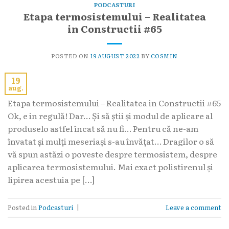
PODCASTURI
Etapa termosistemului – Realitatea
in Constructii #65
POSTED ON
19 AUGUST 2022
BY
COSMIN
19
aug.
Etapa termosistemului – Realitatea in Constructii #65
Ok, e in regulă! Dar… Și să știi și modul de aplicare al
produselo astfel încat să nu fi… Pentru că ne-am
învatat și mulți meseriași s-au învățat… Dragilor o să
vă spun astăzi o poveste despre termosistem, despre
aplicarea termosistemului. Mai exact polistirenul și
lipirea acestuia pe […]
Posted in
Podcasturi
|
Leave a comment