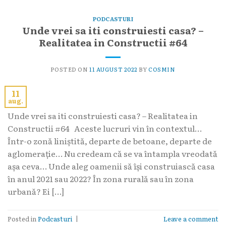
PODCASTURI
Unde vrei sa iti construiesti casa? –
Realitatea in Constructii #64
POSTED ON
11 AUGUST 2022
BY
COSMIN
11
aug.
Unde vrei sa iti construiesti casa? – Realitatea in
Constructii #64 Aceste lucruri vin în contextul…
Într-o zonă liniștită, departe de betoane, departe de
aglomerație… Nu credeam că se va întampla vreodată
așa ceva… Unde aleg oamenii să își construiască casa
în anul 2021 sau 2022? În zona rurală sau în zona
urbană? Ei […]
Posted in
Podcasturi
|
Leave a comment