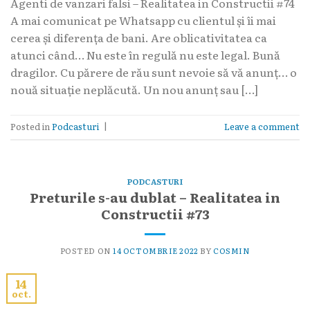
Agenti de vanzari falsi – Realitatea in Constructii #74
A mai comunicat pe Whatsapp cu clientul și îi mai
cerea și diferența de bani. Are oblicativitatea ca
atunci când… Nu este în regulă nu este legal. Bună
dragilor. Cu părere de rău sunt nevoie să vă anunț… o
nouă situație neplăcută. Un nou anunț sau […]
Posted in
Podcasturi
|
Leave a comment
PODCASTURI
Preturile s-au dublat – Realitatea in
Constructii #73
POSTED ON
14 OCTOMBRIE 2022
BY
COSMIN
14
oct.