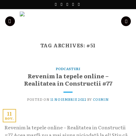
Skip
to
content
TAG ARCHIVES:
#51
PODCASTURI
Revenim la tepele online –
Realitatea in Constructii #77
POSTED ON
11 NOIEMBRIE 2022
BY
COSMIN
11
nov.
Revenim la tepele online – Realitatea in Constructii
#77 Acea marfă nu a mai ajuns niciodată la el! Știu că