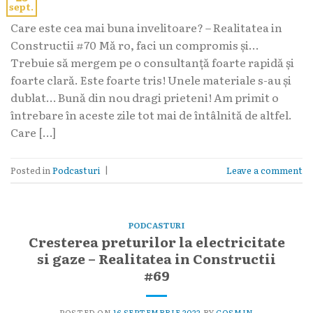
sept.
Care este cea mai buna invelitoare? – Realitatea in
Constructii #70 Mă ro, faci un compromis și…
Trebuie să mergem pe o consultanță foarte rapidă și
foarte clară. Este foarte tris! Unele materiale s-au și
dublat… Bună din nou dragi prieteni! Am primit o
întrebare în aceste zile tot mai de întâlnită de altfel.
Care […]
Posted in
Podcasturi
|
Leave a comment
PODCASTURI
Cresterea preturilor la electricitate
si gaze – Realitatea in Constructii
#69
POSTED ON
16 SEPTEMBRIE 2022
BY
COSMIN