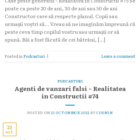
Case peste generatii – Realitatea in Constructii #75 Se
poate ca peste 20 de ani, 30 de ani sau 50 de ani
Constructor care să respecte planul. Copii sau
urmașii voștri să… Vreau să ne imaginăm împreună că
peste ceva timp copilul vostru sau urmașii or să
spună. Băi a fost făcută de cei bătrâni, […]
Posted in
Podcasturi
|
Leave a comment
PODCASTURI
Agenti de vanzari falsi – Realitatea
in Constructii #74
POSTED ON
21 OCTOMBRIE 2022
BY
COSMIN
21
oct.