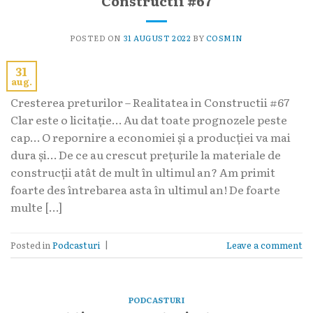
Constructii #67
POSTED ON
31 AUGUST 2022
BY
COSMIN
31
aug.
Cresterea preturilor – Realitatea in Constructii #67
Clar este o licitație… Au dat toate prognozele peste
cap… O repornire a economiei și a producției va mai
dura și… De ce au crescut prețurile la materiale de
construcții atât de mult în ultimul an? Am primit
foarte des întrebarea asta în ultimul an! De foarte
multe […]
Posted in
Podcasturi
|
Leave a comment
PODCASTURI