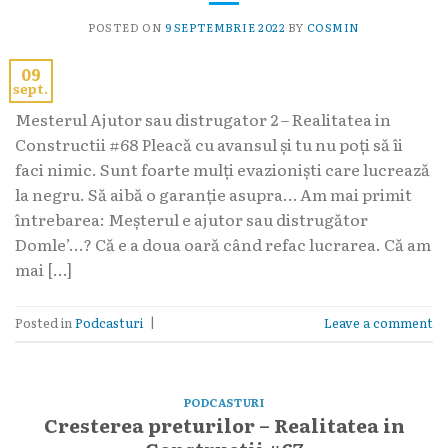
POSTED ON
9 SEPTEMBRIE 2022
BY
COSMIN
09
sept.
Mesterul Ajutor sau distrugator 2 – Realitatea in
Constructii #68 Pleacă cu avansul și tu nu poți să îi
faci nimic. Sunt foarte mulți evazioniști care lucrează
la negru. Să aibă o garanție asupra… Am mai primit
întrebarea: Meșterul e ajutor sau distrugător
Domle’…? Că e a doua oară când refac lucrarea. Că am
mai […]
Posted in
Podcasturi
|
Leave a comment
PODCASTURI
Cresterea preturilor – Realitatea in