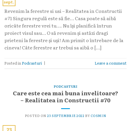
sept.
Revenim la ferestre si usi – Realitatea in Constructii
#71 Singura regulă este să fie… Casa poate să aibă
oricâte ferestre vrei tu…. Nu își planifică întrun
proiect visul sau… O să revenim și astăzi dragi
prieteni la ferestre și uși! Am primit o întrebare de la
cineva! Câte ferestre ar trebui sa aibă o […]
Posted in
Podcasturi
|
Leave a comment
PODCASTURI
Care este cea mai buna invelitoare?
– Realitatea in Constructii #70
POSTED ON
23 SEPTEMBRIE 2022
BY
COSMIN
23