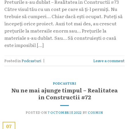
Preturile s-au dublat – Realitatea in Constructii #73
Către visul tău cu un cost pe care să ți-l permiți. Nu
trebuie să cumperi… Chiar dacă ești ocupat. Puteți să
începeți orice proiect. Auzi tot mai des, au crescut
prețurile la materaile enorm sau… Prețurile la
materiale s-au dublat. Sau… Să construiești o casă
este imposibil […]
Posted in
Podcasturi
|
Leave a comment
PODCASTURI
Nu ne mai ajunge timpul – Realitatea
in Constructii #72
POSTED ON
7 OCTOMBRIE 2022
BY
COSMIN
07