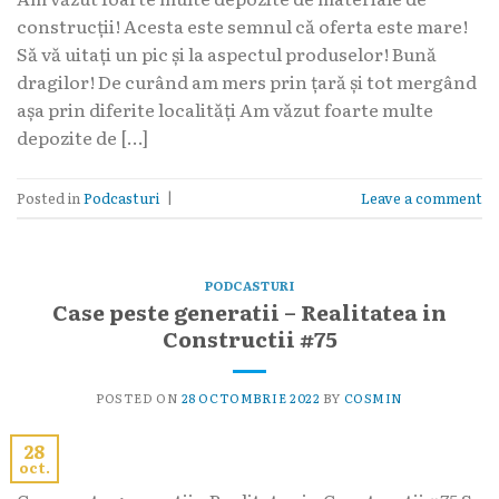
construcții! Acesta este semnul că oferta este mare!
Să vă uitați un pic și la aspectul produselor! Bună
dragilor! De curând am mers prin țară și tot mergând
așa prin diferite localități Am văzut foarte multe
depozite de […]
Posted in
Podcasturi
|
Leave a comment
PODCASTURI
Case peste generatii – Realitatea in
Constructii #75
POSTED ON
28 OCTOMBRIE 2022
BY
COSMIN
28
oct.