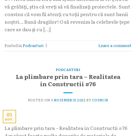
vă grăbiți, știu că vreți să vă finalizați proiectele. Sunt
convins că vom fii atenți cu toții pentru că sunt banii
noștri… Bună dragilor! O să revenim la celebrele țepe
care se dau și cu […]
Posted in
Podcasturi
|
Leave a comment
PODCASTURI
La plimbare prin tara – Realitatea
in Constructii #76
POSTED ON
5 NOIEMBRIE 2022
BY
COSMIN
05
nov.
La plimbare prin tara – Realitatea in Constructii #76
Am văzut foarte multe depozite de materiale de