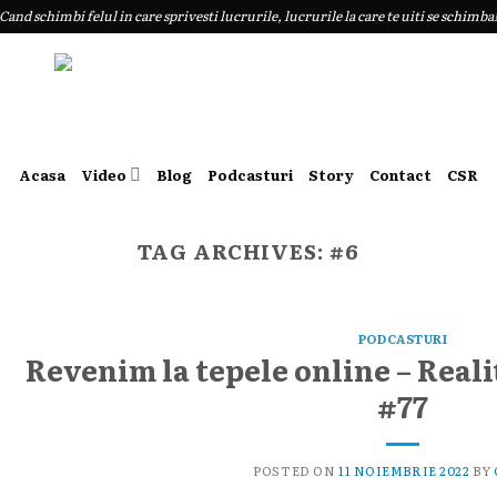
Cand schimbi felul in care sprivesti lucrurile, lucrurile la care te uiti se schimba
Acasa
Video
Blog
Podcasturi
Story
Contact
CSR
TAG ARCHIVES:
#6
PODCASTURI
Revenim la tepele online – Reali
#77
POSTED ON
11 NOIEMBRIE 2022
BY