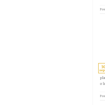
Pos
3
sep
Co
pla
o î
Pos