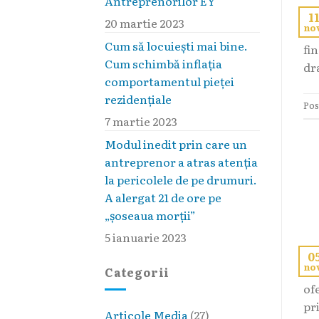
Antreprenorilor EY
1
20 martie 2023
no
Con
Cum să locuieşti mai bine.
fin
Cum schimbă inflaţia
dra
comportamentul pieţei
rezidenţiale
Pos
7 martie 2023
Modul inedit prin care un
antreprenor a atras atenția
la pericolele de pe drumuri.
A alergat 21 de ore pe
„șoseaua morții”
5 ianuarie 2023
0
no
Co
Categorii
of
pr
Articole Media
(27)