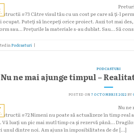
Preturi
4
t.
nstructii #73 Către visul tău cu un cost pe care să ți-l pe
i ocupat. Puteți să începeți orice proiect. Auzi tot mai des
orm sau… Prețurile la materiale s-au dublat. Sau… Să const
ted in
Podcasturi
|
PODCASTURI
Nu ne mai ajunge timpul – Realita
POSTED ON
7 OCTOMBRIE 2022
BY
Nu ne 
7
t.
nstructii #72 Nimeni nu poate să actualizeze în timp real 
… Vă luați un pic mai mutl timp ca și rezervă până… Dragilo
ci unul dintre noi. Am ajuns în imposibilitatea de de […]