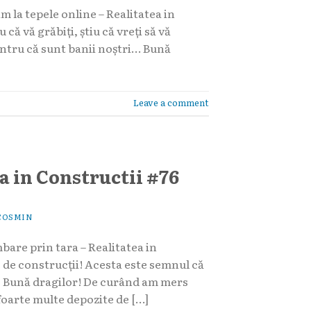
m la tepele online – Realitatea in
că vă grăbiți, știu că vreți să vă
pentru că sunt banii noștri… Bună
Leave a comment
a in Constructii #76
COSMIN
mbare prin tara – Realitatea in
 de construcții! Acesta este semnul că
or! Bună dragilor! De curând am mers
 foarte multe depozite de […]