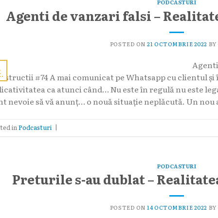
PODCASTURI
Agenti de vanzari falsi – Realitat
POSTED ON
21 OCTOMBRIE 2022
BY
Agenti 
1
t.
nstructii #74 A mai comunicat pe Whatsapp cu clientul și îi
licativitatea ca atunci când… Nu este în regulă nu este leg
nt nevoie să vă anunț… o nouă situație neplăcută. Un nou 
ted in
Podcasturi
|
PODCASTURI
Preturile s-au dublat – Realitate
POSTED ON
14 OCTOMBRIE 2022
BY