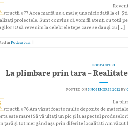
Reveni
1
v.
structii #77 Acea marfă nu a mai ajuns niciodată la el! Știu 
alizați proiectele. Sunt convins că vom fii atenți cu toții 
gilor! O să revenim la celebrele țepe care se dau și cu […]
ted in
Podcasturi
|
PODCASTURI
La plimbare prin tara – Realitate
POSTED ON
5 NOIEMBRIE 2022
BY
La pli
5
v.
nstructii #76 Am văzut foarte multe depozite de materiale
erta este mare! Să vă uitați un pic și la aspectul produsel
in țară și tot mergând așa prin diferite localități Am văzut