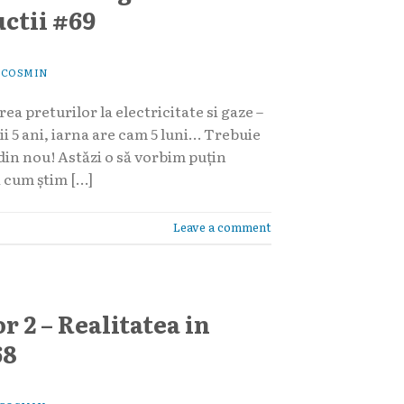
uctii #69
Y
COSMIN
ea preturilor la electricitate si gaze –
i 5 ani, iarna are cam 5 luni… Trebuie
 din nou! Astăzi o să vorbim puțin
ă cum știm […]
Leave a comment
 2 – Realitatea in
68