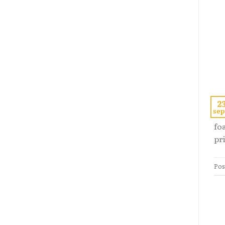
2
sep
Re
foa
pri
Pos