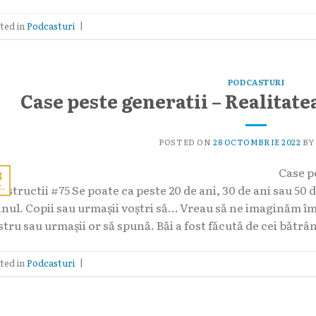
ted in
Podcasturi
|
PODCASTURI
Case peste generatii – Realitate
POSTED ON
28 OCTOMBRIE 2022
BY
Case p
8
t.
nstructii #75 Se poate ca peste 20 de ani, 30 de ani sau 50
anul. Copii sau urmașii voștri să… Vreau să ne imaginăm î
tru sau urmașii or să spună. Băi a fost făcută de cei bătrân
ted in
Podcasturi
|