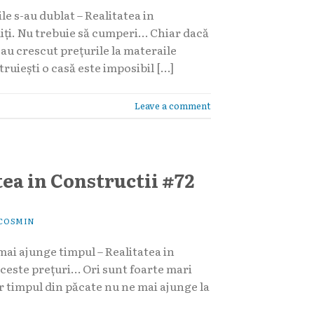
le s-au dublat – Realitatea in
rmiți. Nu trebuie să cumperi… Chiar dacă
, au crescut prețurile la materaile
ruiești o casă este imposibil […]
Leave a comment
tea in Constructii #72
COSMIN
mai ajunge timpul – Realitatea in
aceste prețuri… Ori sunt foarte mari
r timpul din păcate nu ne mai ajunge la