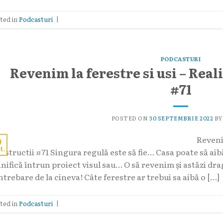
ted in
Podcasturi
|
PODCASTURI
Revenim la ferestre si usi – Real
#71
POSTED ON
30 SEPTEMBRIE 2022
B
Revenim
0
t.
nstructii #71 Singura regulă este să fie… Casa poate să aibă
nifică întrun proiect visul sau… O să revenim și astăzi drag
ntrebare de la cineva! Câte ferestre ar trebui sa aibă o […]
ted in
Podcasturi
|