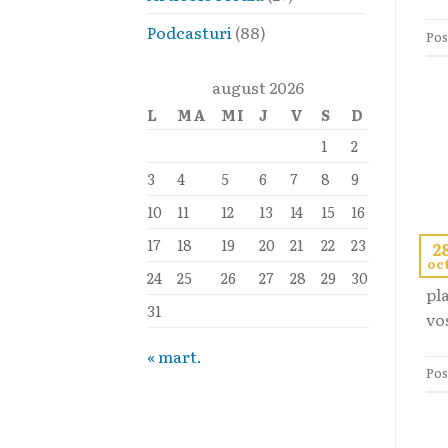
Podcasturi
(88)
Pos
august 2026
L
MA
MI
J
V
S
D
1
2
3
4
5
6
7
8
9
10
11
12
13
14
15
16
17
18
19
20
21
22
23
2
oc
Co
24
25
26
27
28
29
30
pl
31
vos
« mart.
Pos