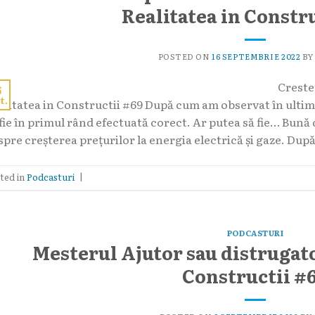
Realitatea in Constr
POSTED ON
16 SEPTEMBRIE 2022
B
Crester
6
t.
alitatea in Constructii #69 După cum am observat în ultimi
 fie în primul rând efectuată corect. Ar putea să fie… Bună
spre creșterea prețurilor la energia electrică și gaze. Dup
ted in
Podcasturi
|
PODCASTURI
Mesterul Ajutor sau distrugator
Constructii #