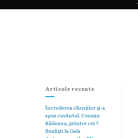
Skip
"
to
content
Articole recente
Încrederea clienților și-a
spus cuvântul. Cosmin
Răileanu, printre cei 7
finaliști la Gala