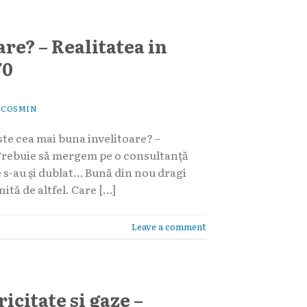
re? – Realitatea in
70
Y
COSMIN
ste cea mai buna invelitoare? –
 Trebuie să mergem pe o consultanță
le s-au și dublat… Bună din nou dragi
ită de altfel. Care […]
Leave a comment
icitate si gaze –