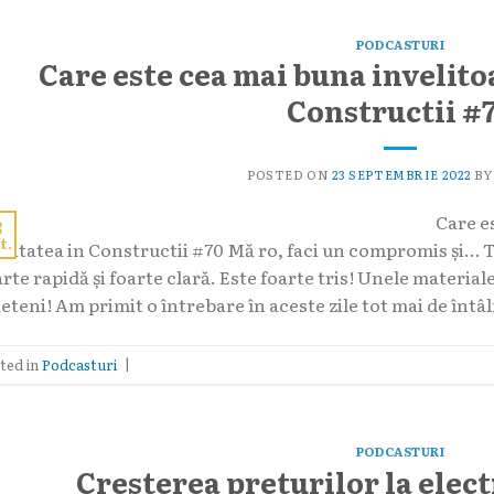
PODCASTURI
Care este cea mai buna invelitoa
Constructii #
POSTED ON
23 SEPTEMBRIE 2022
B
Care e
3
t.
alitatea in Constructii #70 Mă ro, faci un compromis și…
rte rapidă și foarte clară. Este foarte tris! Unele materia
eteni! Am primit o întrebare în aceste zile tot mai de întâln
ted in
Podcasturi
|
PODCASTURI
Cresterea preturilor la electr