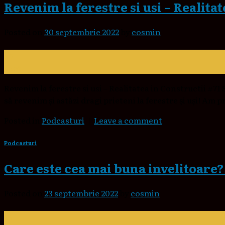
Revenim la ferestre si usi – Realita
Posted on
30 septembrie 2022
by
cosmin
30
sept.
Revenim la ferestre si usi – Realitatea in Constructii #71 
să revenim și astăzi dragi prieteni la ferestre și uși! Am p
Posted in
Podcasturi
|
Leave a comment
Podcasturi
Care este cea mai buna invelitoare? 
Posted on
23 septembrie 2022
by
cosmin
23