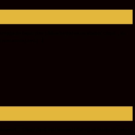
iferența de bani. Are oblicativitatea ca atunci când… Nu
n nou anunț sau […]
 cumperi… Chiar dacă ești ocupat. Puteți să începeți orice