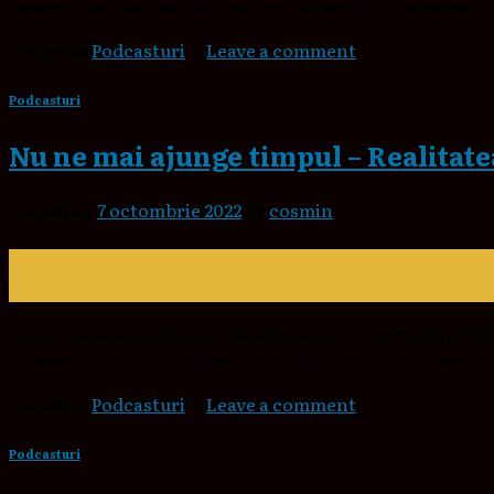
proiect. Auzi tot mai des, au crescut prețurile la matera
Posted in
Podcasturi
|
Leave a comment
Podcasturi
Nu ne mai ajunge timpul – Realitate
Posted on
7 octombrie 2022
by
cosmin
07
oct.
Nu ne mai ajunge timpul – Realitatea in Constructii #72 N
și rezervă până… Dragilor timpul din păcate nu ne mai aju
Posted in
Podcasturi
|
Leave a comment
Podcasturi