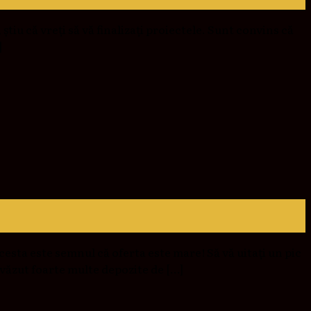
știu că vreți să vă finalizați proiectele. Sunt convins că
]
esta este semnul că oferta este mare! Să vă uitați un pic
 văzut foarte multe depozite de […]