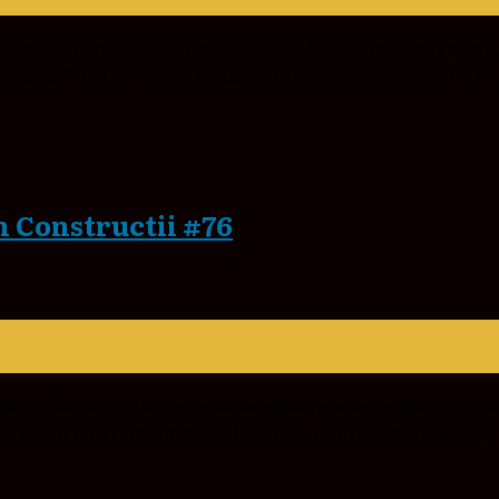
ea marfă nu a mai ajuns niciodată la el! Știu că vă grăbiți, 
ragilor! O să revenim la celebrele țepe care se dau și cu […
in Constructii #76
văzut foarte multe depozite de materiale de construcții! Ac
rs prin țară și tot mergând așa prin diferite localități Am