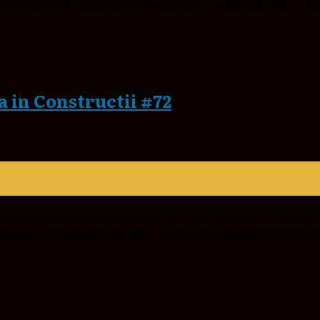
ile enorm sau… Prețurile la materiale s-au dublat. Sau… Să 
a in Constructii #72
imeni nu poate să actualizeze în timp real aceste prețuri… 
nge la nici unul dintre noi. Am ajuns în imposibilitatea d