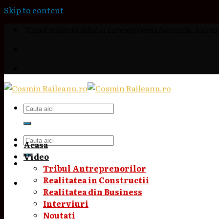
Skip to content
"Cand schimbi felul in care sprivesti lucrurile, lucruri
Acasa
Video
Tribul Antreprenorilor
Realitatea in Constructii
Realitatea din Business
Interviuri
Noutati