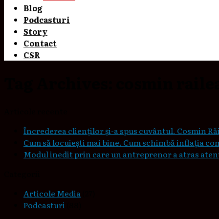
Blog
Podcasturi
Story
Contact
CSR
Tag Archives:
cosmin raile
Articole recente
Încrederea clienților și-a spus cuvântul. Cosmin Răi
Cum să locuieşti mai bine. Cum schimbă inflaţia co
Modul inedit prin care un antreprenor a atras atenți
Categorii
Articole Media
(27)
Podcasturi
(88)