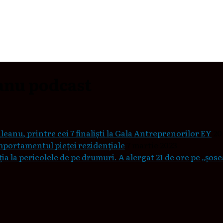
anu podcast
leanu, printre cei 7 finaliști la Gala Antreprenorilor EY
20
mportamentul pieţei rezidenţiale
7 martie 2023
a la pericolele de pe drumuri. A alergat 21 de ore pe „șos