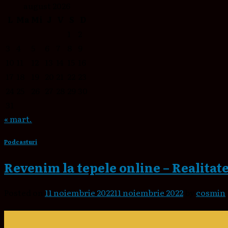
august 2026
L
Ma
Mi
J
V
S
D
1
2
3
4
5
6
7
8
9
10
11
12
13
14
15
16
17
18
19
20
21
22
23
24
25
26
27
28
29
30
31
« mart.
Podcasturi
Revenim la tepele online – Realitat
Posted on
11 noiembrie 2022
11 noiembrie 2022
by
cosmin
11