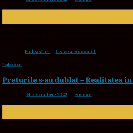
21
oct.
Agenti de vanzari falsi – Realitatea in Constructii #74 A
este în regulă nu este legal. Bună dragilor. Cu părere de
Posted in
Podcasturi
|
Leave a comment
Podcasturi
Preturile s-au dublat – Realitatea i
Posted on
14 octombrie 2022
by
cosmin
14
oct.
Preturile s-au dublat – Realitatea in Constructii #73 Către