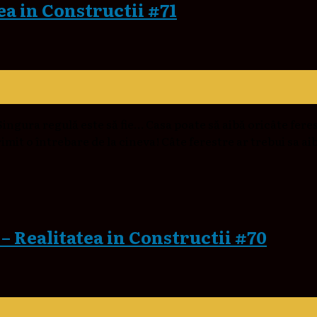
tea in Constructii #71
Singura regulă este să fie… Casa poate să aibă oricâte feres
rimit o întrebare de la cineva! Câte ferestre ar trebui sa ai
– Realitatea in Constructii #70