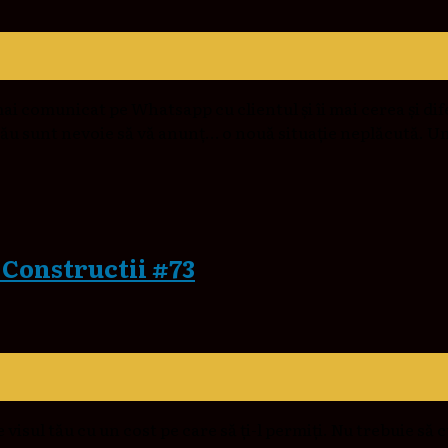
 mai comunicat pe Whatsapp cu clientul și îi mai cerea și d
 rău sunt nevoie să vă anunț… o nouă situație neplăcută. U
n Constructii #73
 visul tău cu un cost pe care să ți-l permiți. Nu trebuie să