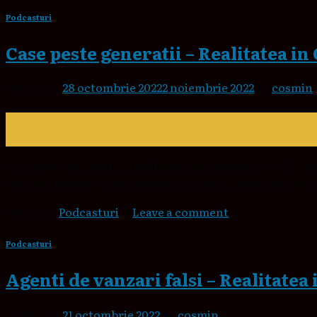
Podcasturi
Case peste generatii – Realitatea in
Posted on
28 octombrie 2022
2 noiembrie 2022
by
cosmin
28
oct.
Case peste generatii – Realitatea in Constructii #75 Se po
Vreau să ne imaginăm împreună că peste ceva timp copilul 
Posted in
Podcasturi
|
Leave a comment
Podcasturi
Agenti de vanzari falsi – Realitatea
Posted on
21 octombrie 2022
by
cosmin