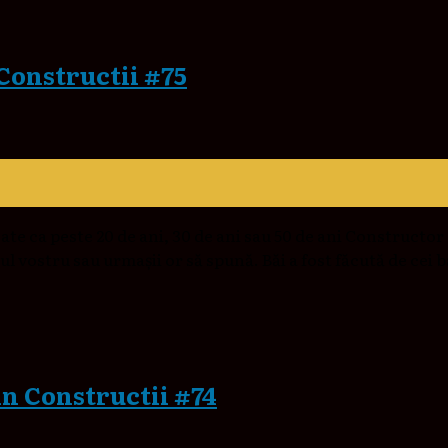
 Constructii #75
ate ca peste 20 de ani, 30 de ani sau 50 de ani Constructor
vostru sau urmașii or să spună. Băi a fost făcută de cei b
 in Constructii #74