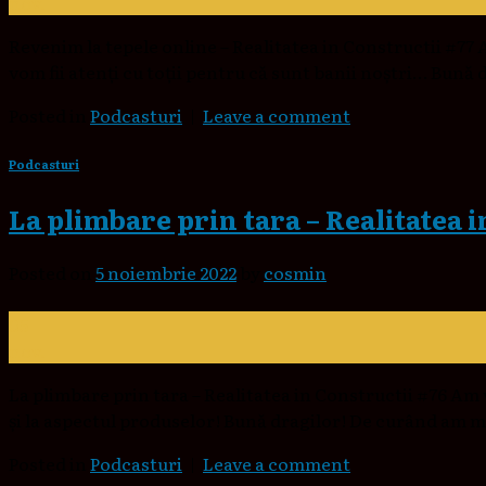
nov.
Revenim la tepele online – Realitatea in Constructii #77 Ac
vom fii atenți cu toții pentru că sunt banii noștri… Bună d
Posted in
Podcasturi
|
Leave a comment
Podcasturi
La plimbare prin tara – Realitatea 
Posted on
5 noiembrie 2022
by
cosmin
05
nov.
La plimbare prin tara – Realitatea in Constructii #76 Am 
și la aspectul produselor! Bună dragilor! De curând am me
Posted in
Podcasturi
|
Leave a comment