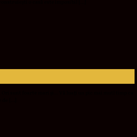
construiești o casă este imposibil […]
Ori sunt foarte mari și… Vă luați un pic mai mutl timp ca
e de […]