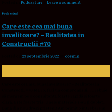
Posted in
Podcasturi
|
Leave a comment
Podcasturi
Care este cea mai buna
invelitoare? – Realitatea in
Constructii #70
Posted on
23 septembrie 2022
by
cosmin
23
sept.
Care este cea mai buna invelitoare? – Realitatea in
Constructii #70 Mă ro, faci un compromis și… Trebuie
să mergem pe o consultanță foarte rapidă și foarte
clară. Este foarte tris! Unele materiale s-au și dublat…
Bună din nou dragi prieteni! Am primit o întrebare în