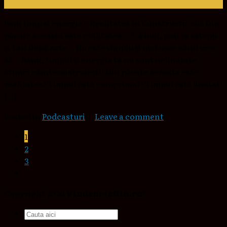
aug.
Bani timp si energie – Realitatea in Constructii #63 Din
păcate aceasta este realitatea… 3-4 luni, poți șa aștepți
și 1 an după acte… Nu este simplu și nici ușor când vrei
să… Banii, timpul și energia ta nu sunt nelimitate
atunci când construiești! Din păcate aceasta este
realitatea! Timpul este comprimat! Timpul este limitat!
[…]
Posted in
Podcasturi
|
Leave a comment
1
2
3
Copyright 2026
Vindem-ieftin.ro®