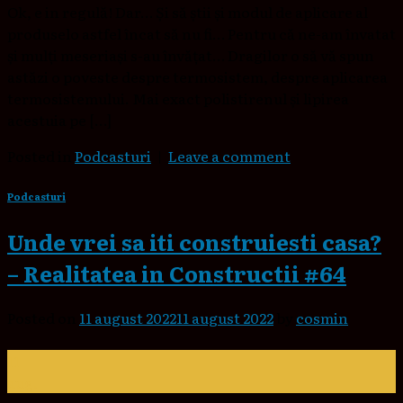
Ok, e in regulă! Dar… Și să știi și modul de aplicare al
produselo astfel încat să nu fi… Pentru că ne-am învatat
și mulți meseriași s-au învățat… Dragilor o să vă spun
astăzi o poveste despre termosistem, despre aplicarea
termosistemului. Mai exact polistirenul și lipirea
acestuia pe […]
Posted in
Podcasturi
|
Leave a comment
Podcasturi
Unde vrei sa iti construiesti casa?
– Realitatea in Constructii #64
Posted on
11 august 2022
11 august 2022
by
cosmin
11
aug.