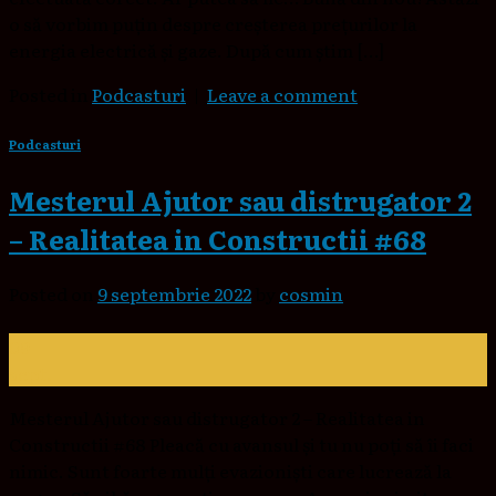
o să vorbim puțin despre creșterea prețurilor la
energia electrică și gaze. După cum știm […]
Posted in
Podcasturi
|
Leave a comment
Podcasturi
Mesterul Ajutor sau distrugator 2
– Realitatea in Constructii #68
Posted on
9 septembrie 2022
by
cosmin
09
sept.
Mesterul Ajutor sau distrugator 2 – Realitatea in
Constructii #68 Pleacă cu avansul și tu nu poți să îi faci
nimic. Sunt foarte mulți evazioniști care lucrează la