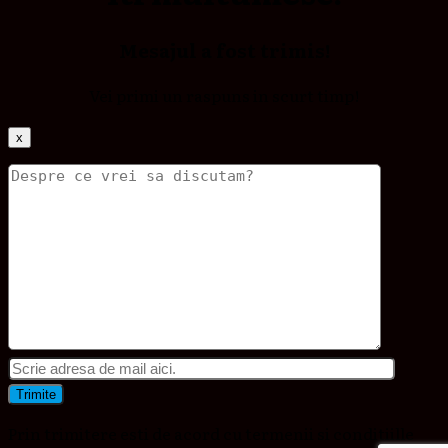
Mesajul a fost trimis!
Vei primi un raspuns in scurt timp!
x
Prin trimitere esti de acord cu termenii si conditiille