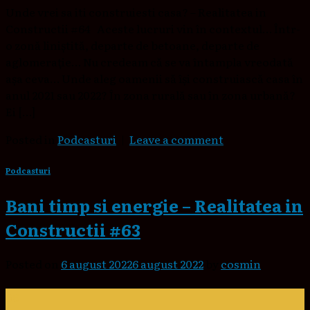
Unde vrei sa iti construiesti casa? – Realitatea in
Constructii #64 Aceste lucruri vin în contextul… Într-
o zonă liniștită, departe de betoane, departe de
aglomerație… Nu credeam că se va întampla vreodată
așa ceva… Unde aleg oamenii să își construiască casa în
anul 2021 sau 2022? În zona rurală sau în zona urbană?
Ei […]
Posted in
Podcasturi
|
Leave a comment
Podcasturi
Bani timp si energie – Realitatea in
Constructii #63
Posted on
6 august 2022
6 august 2022
by
cosmin
06