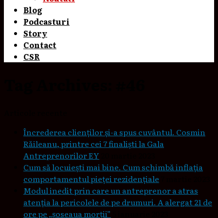
Blog
Podcasturi
Story
Contact
CSR
Tag Archives:
#46
Articole recente
Încrederea clienților și-a spus cuvântul. Cosmin
Răileanu, printre cei 7 finaliști la Gala
Antreprenorilor EY
20 martie 2023
Cum să locuieşti mai bine. Cum schimbă inflaţia
comportamentul pieţei rezidenţiale
7 martie 2023
Modul inedit prin care un antreprenor a atras
atenția la pericolele de pe drumuri. A alergat 21 de
ore pe „șoseaua morții”
5 ianuarie 2023