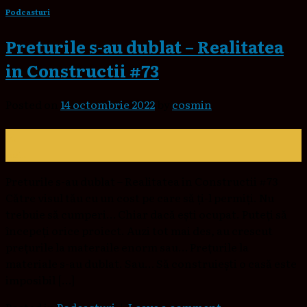
Podcasturi
Preturile s-au dublat – Realitatea
in Constructii #73
Posted on
14 octombrie 2022
by
cosmin
14
oct.
Preturile s-au dublat – Realitatea in Constructii #73
Către visul tău cu un cost pe care să ți-l permiți. Nu
trebuie să cumperi… Chiar dacă ești ocupat. Puteți să
începeți orice proiect. Auzi tot mai des, au crescut
prețurile la materaile enorm sau… Prețurile la
materiale s-au dublat. Sau… Să construiești o casă este
imposibil […]