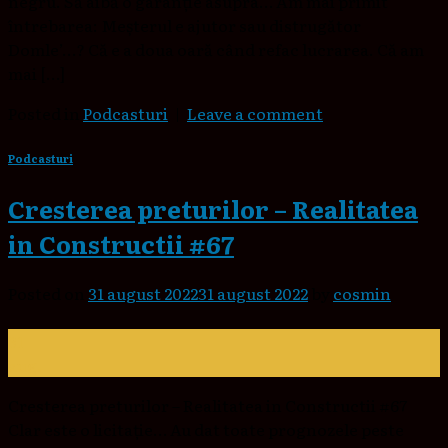
negru. Să aibă o garanție asupra… Am mai primit
întrebarea: Meșterul e ajutor sau distrugător
Domle’…? Că e a doua oară când refac lucrarea. Că am
mai […]
Posted in
Podcasturi
|
Leave a comment
Podcasturi
Cresterea preturilor – Realitatea
in Constructii #67
Posted on
31 august 2022
31 august 2022
by
cosmin
31
aug.
Cresterea preturilor – Realitatea in Constructii #67
Clar este o licitație… Au dat toate prognozele peste