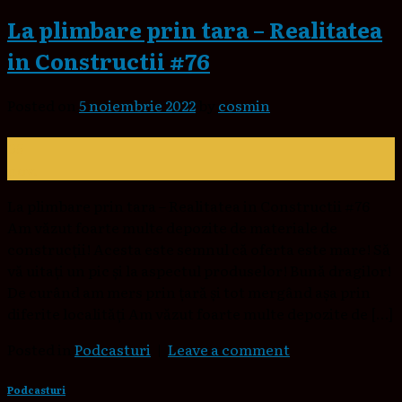
La plimbare prin tara – Realitatea
in Constructii #76
Posted on
5 noiembrie 2022
by
cosmin
05
nov.
La plimbare prin tara – Realitatea in Constructii #76
Am văzut foarte multe depozite de materiale de
construcții! Acesta este semnul că oferta este mare! Să
vă uitați un pic și la aspectul produselor! Bună dragilor!
De curând am mers prin țară și tot mergând așa prin
diferite localități Am văzut foarte multe depozite de […]
Posted in
Podcasturi
|
Leave a comment
Podcasturi