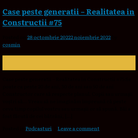
Case peste generatii – Realitatea in
Constructii #75
Posted on
28 octombrie 2022
2 noiembrie 2022
by
cosmin
28
oct.
Case peste generatii – Realitatea in Constructii #75 Se
poate ca peste 20 de ani, 30 de ani sau 50 de ani
Constructor care să respecte planul. Copii sau urmașii
voștri să… Vreau să ne imaginăm împreună că peste
ceva timp copilul vostru sau urmașii or să spună. Băi a
fost făcută de cei bătrâni, […]
Posted in
Podcasturi
|
Leave a comment