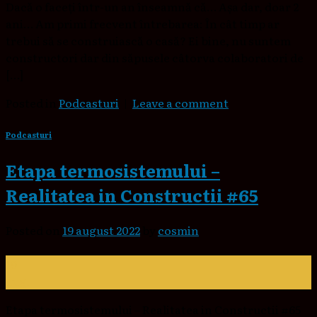
Dacă o faceți într-un an înseamnă că… Așa dar, doar 2
ani… Am primi frecvent întrebarea: În cât timp ar
trebui să se construiască o casă? Ei bine, nu suntem
constructori dar din săpusele câtorva colaboratori de
[…]
Posted in
Podcasturi
|
Leave a comment
Podcasturi
Etapa termosistemului –
Realitatea in Constructii #65
Posted on
19 august 2022
by
cosmin
19
aug.
Etapa termosistemului – Realitatea in Constructii #65