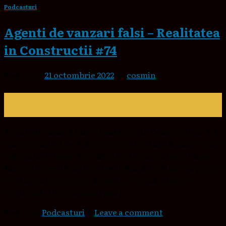
Podcasturi
Agenti de vanzari falsi – Realitatea
in Constructii #74
Posted on
21 octombrie 2022
by
cosmin
21
oct.
Agenti de vanzari falsi – Realitatea in Constructii #74 A
mai comunicat pe Whatsapp cu clientul și îi mai cerea și
diferența de bani. Are oblicativitatea ca atunci când…
Nu este în regulă nu este legal. Bună dragilor. Cu părere
de rău sunt nevoie să vă anunț… o nouă situație
neplăcută. Un nou anunț sau […]
Posted in
Podcasturi
|
Leave a comment