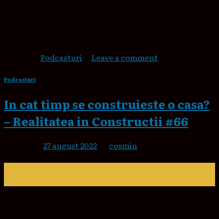
cap… O repornire a economiei și a producției va mai
dura și… De ce au crescut prețurile la materiale de
construcții atât de mult în ultimul an? Am primit foarte
des întrebarea asta în ultimul an! De foarte multe […]
Posted in
Podcasturi
|
Leave a comment
Podcasturi
In cat timp se construieste o casa?
– Realitatea in Constructii #66
Posted on
27 august 2022
by
cosmin
27
aug.
In cat timp se construieste o casa? – Realitatea in
Constructii #66 Ei bine nu suntem constructori, dar…