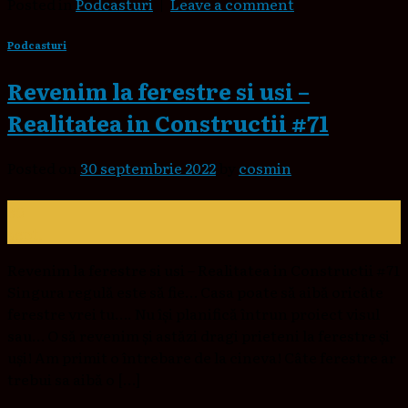
Posted in
Podcasturi
|
Leave a comment
Podcasturi
Revenim la ferestre si usi –
Realitatea in Constructii #71
Posted on
30 septembrie 2022
by
cosmin
30
sept.
Revenim la ferestre si usi – Realitatea in Constructii #71
Singura regulă este să fie… Casa poate să aibă oricâte
ferestre vrei tu…. Nu își planifică întrun proiect visul
sau… O să revenim și astăzi dragi prieteni la ferestre și
uși! Am primit o întrebare de la cineva! Câte ferestre ar
trebui sa aibă o […]