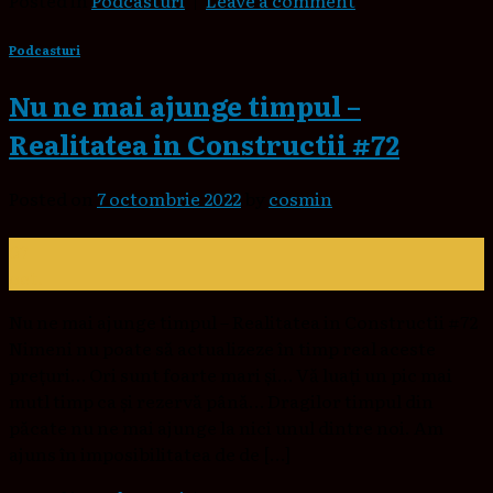
Posted in
Podcasturi
|
Leave a comment
Podcasturi
Nu ne mai ajunge timpul –
Realitatea in Constructii #72
Posted on
7 octombrie 2022
by
cosmin
07
oct.
Nu ne mai ajunge timpul – Realitatea in Constructii #72
Nimeni nu poate să actualizeze în timp real aceste
prețuri… Ori sunt foarte mari și… Vă luați un pic mai
mutl timp ca și rezervă până… Dragilor timpul din
păcate nu ne mai ajunge la nici unul dintre noi. Am
ajuns în imposibilitatea de de […]