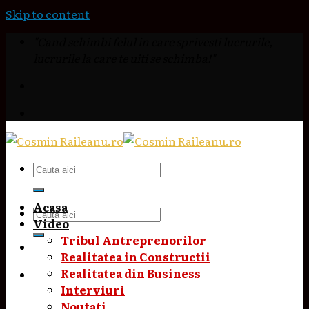
Skip to content
"Cand schimbi felul in care sprivesti lucrurile,
lucrurile la care te uiti se schimba!"
Acasa
Video
Tribul Antreprenorilor
Realitatea in Constructii
Realitatea din Business
Interviuri
Noutati