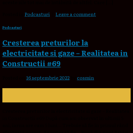
aceste zile tot mai de întâlnită de altfel. Care […]
Posted in
Podcasturi
|
Leave a comment
Podcasturi
Cresterea preturilor la
electricitate si gaze – Realitatea in
Constructii #69
Posted on
16 septembrie 2022
by
cosmin
16
sept.
Cresterea preturilor la electricitate si gaze – Realitatea
in Constructii #69 După cum am observat în ultimii 5
ani, iarna are cam 5 luni… Trebuie să fie în primul rând
efectuată corect. Ar putea să fie… Bună din nou! Astăzi