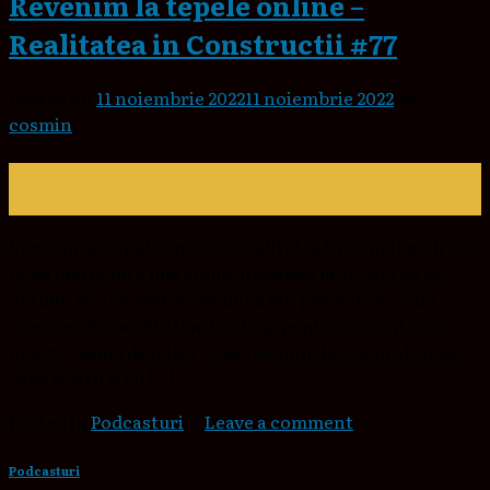
Revenim la tepele online –
Realitatea in Constructii #77
Posted on
11 noiembrie 2022
11 noiembrie 2022
by
cosmin
11
nov.
Revenim la tepele online – Realitatea in Constructii #77
Acea marfă nu a mai ajuns niciodată la el! Știu că vă
grăbiți, știu că vreți să vă finalizați proiectele. Sunt
convins că vom fii atenți cu toții pentru că sunt banii
noștri… Bună dragilor! O să revenim la celebrele țepe
care se dau și cu […]
Posted in
Podcasturi
|
Leave a comment
Podcasturi