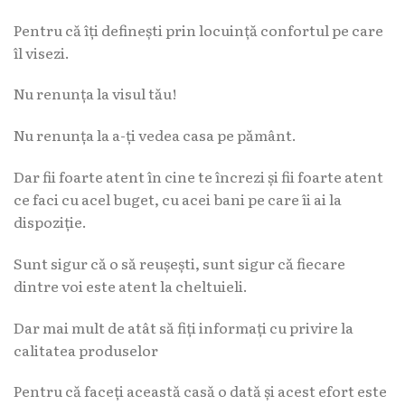
Pentru că îți definești prin locuință confortul pe care
îl visezi.
Nu renunța la visul tău!
Nu renunța la a-ți vedea casa pe pământ.
Dar fii foarte atent în cine te încrezi și fii foarte atent
ce faci cu acel buget, cu acei bani pe care îi ai la
dispoziție.
Sunt sigur că o să reușești, sunt sigur că fiecare
dintre voi este atent la cheltuieli.
Dar mai mult de atât să fiți informați cu privire la
calitatea produselor
Pentru că faceți această casă o dată și acest efort este