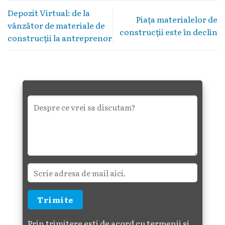
Depozit Virtual: de la
Piața materialelor de
vânzător de materiale de
construcții este în declin
construcții la antreprenor
Prin trimitere esti de acord cu termenii si