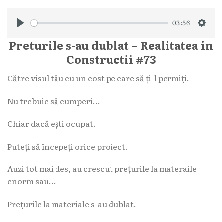
03:56
Play
Sett
Preturile s-au dublat – Realitatea in
Constructii #73
Către visul tău cu un cost pe care să ți-l permiți.
Nu trebuie să cumperi…
Chiar dacă ești ocupat.
Puteți să începeți orice proiect.
Auzi tot mai des, au crescut prețurile la materaile
enorm sau…
Prețurile la materiale s-au dublat.