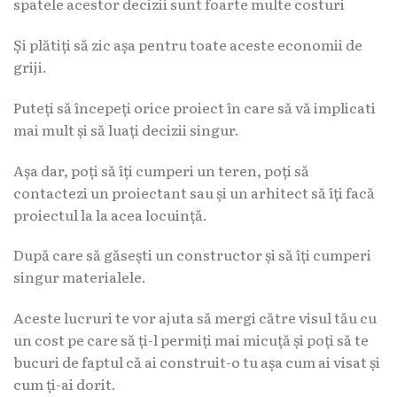
spatele acestor decizii sunt foarte multe costuri
Și plătiți să zic așa pentru toate aceste economii de
griji.
Puteți să începeți orice proiect în care să vă implicati
mai mult și să luați decizii singur.
Așa dar, poți să îți cumperi un teren, poți să
contactezi un proiectant sau și un arhitect să îți facă
proiectul la la acea locuință.
După care să găsești un constructor și să îți cumperi
singur materialele.
Aceste lucruri te vor ajuta să mergi către visul tău cu
un cost pe care să ți-l permiți mai micuță și poți să te
bucuri de faptul că ai construit-o tu așa cum ai visat și
cum ți-ai dorit.