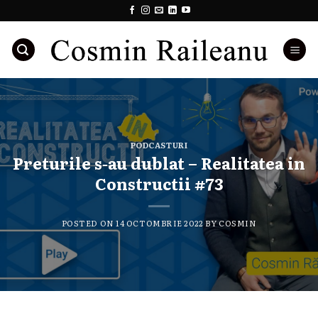
Skip
to
content
PODCASTURI
Preturile s-au dublat – Realitatea in
Constructii #73
POSTED ON
14 OCTOMBRIE 2022
BY
COSMIN