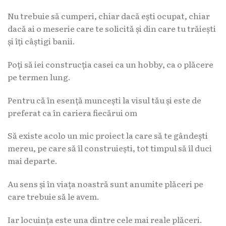
Nu trebuie să cumperi, chiar dacă ești ocupat, chiar
dacă ai o meserie care te solicită și din care tu trăiești
și îți câștigi banii.
Poți să iei construcția casei ca un hobby, ca o plăcere
pe termen lung.
Pentru că în esență muncești la visul tău și este de
preferat ca în cariera fiecărui om
Să existe acolo un mic proiect la care să te gândești
mereu, pe care să îl construiești, tot timpul să îl duci
mai departe.
Au sens și în viața noastră sunt anumite plăceri pe
care trebuie să le avem.
Iar locuința este una dintre cele mai reale plăceri.