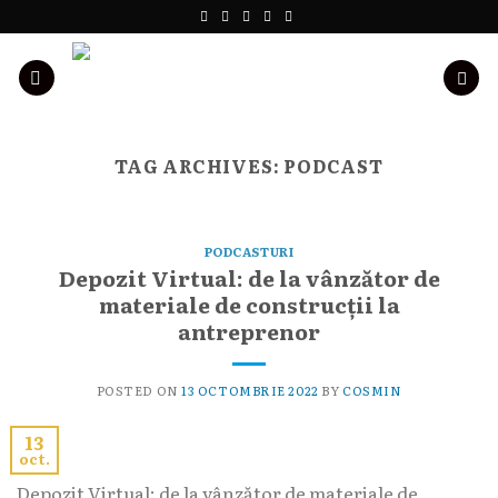
Skip
to
content
TAG ARCHIVES:
PODCAST
PODCASTURI
Depozit Virtual: de la vânzător de
materiale de construcții la
antreprenor
POSTED ON
13 OCTOMBRIE 2022
BY
COSMIN
13
oct.
Depozit Virtual: de la vânzător de materiale de