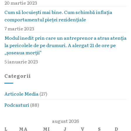
20 martie 2023
Cum să locuieşti mai bine. Cum schimbă inflaţia
comportamentul pieţei rezidenţiale
7 martie 2023
Modul inedit prin care un antreprenor a atras atenția
la pericolele de pe drumuri. A alergat 21 de ore pe
„șoseaua morții”
5 ianuarie 2023
Categorii
Articole Media
(27)
Podcasturi
(88)
august 2026
L
MA
MI
J
V
S
D