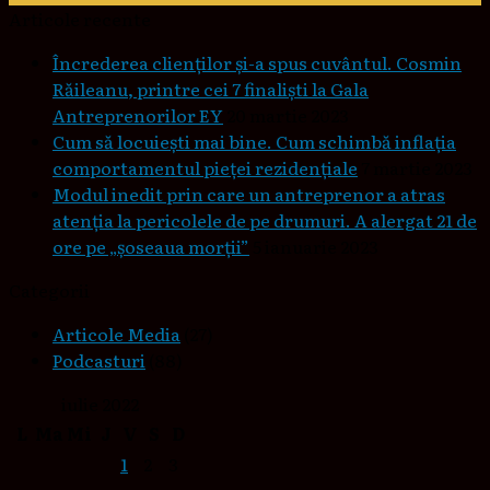
Articole recente
Încrederea clienților și-a spus cuvântul. Cosmin
Răileanu, printre cei 7 finaliști la Gala
Antreprenorilor EY
20 martie 2023
Cum să locuieşti mai bine. Cum schimbă inflaţia
comportamentul pieţei rezidenţiale
7 martie 2023
Modul inedit prin care un antreprenor a atras
atenția la pericolele de pe drumuri. A alergat 21 de
ore pe „șoseaua morții”
5 ianuarie 2023
Categorii
Articole Media
(27)
Podcasturi
(88)
iulie 2022
L
Ma
Mi
J
V
S
D
1
2
3