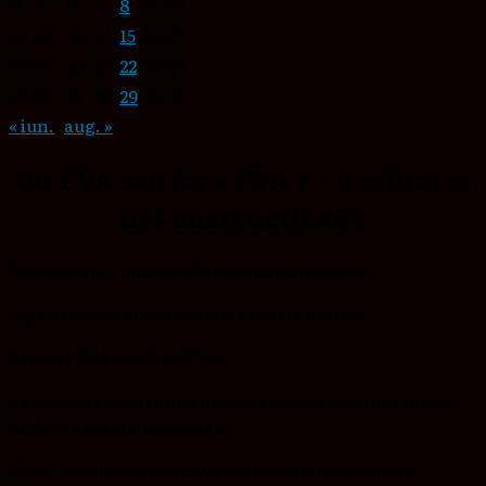
4
5
6
7
8
9
10
11
12
13
14
15
16
17
18
19
20
21
22
23
24
25
26
27
28
29
30
31
« iun.
aug. »
Cu TVA sau fara TVA ? – Realitatea
in Constructii #60
Prețul foarte bun, mulțumit aparent așa dar…
A găsit pe Facebook o ofertă foarte bună și…
Este cu TVA sau fără TVA?
Când cererea este mai mare decât oferta, apar foarte
mulți comercianți pe piață.
Chiar de curând ne povestea un client că voia să