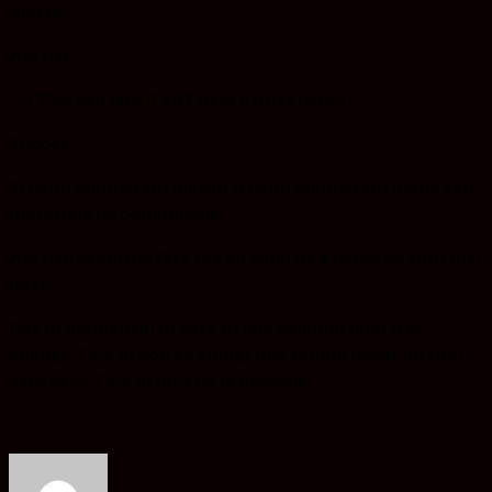
ofertă.
Așa dar,
Cu TVA sau fără TVA? Asta e întrebarea!
Succes!
Și când cumpărăm mașini și când cumpărăm haine sau
materiale de construcții.
Așa dar prețurile fără tva au rolul de a parea că sunt mai
mici.
Dar în momentul în care îți faci calculul final și se
adaugă TVA-ul poți să ajungi mai scump decât un preț
care avea TVA-ul încă de la început.