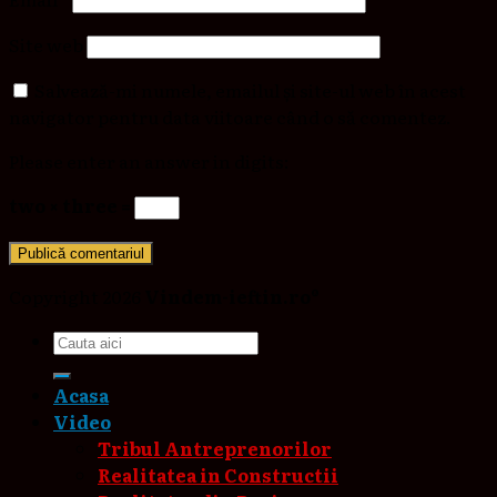
Site web
Salvează-mi numele, emailul și site-ul web în acest
navigator pentru data viitoare când o să comentez.
Please enter an answer in digits:
two × three =
Copyright 2026
Vindem-ieftin.ro®
Acasa
Video
Tribul Antreprenorilor
Realitatea in Constructii