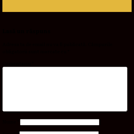
Lasă un răspuns
Adresa ta de email nu va fi publicată.
Câmpurile
obligatorii sunt marcate cu
*
Comentariu
*
Nume
*
Email
*