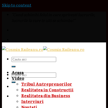
Skip to content
"Cand schimbi felul in care sprivesti lucrurile,
lucrurile la care te uiti se schimba!"
Acasa
Video
Tribul Antreprenorilor
Realitatea in Constructii
Realitatea din Business
Interviuri
Noutati