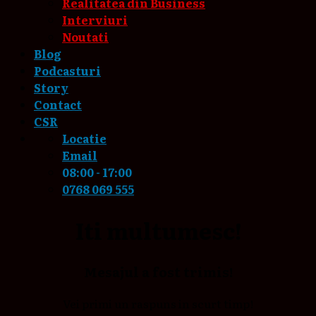
Realitatea din Business
Interviuri
Noutati
Blog
Podcasturi
Story
Contact
CSR
Locatie
Email
08:00 - 17:00
0768 069 555
Iti multumesc!
Mesajul a fost trimis!
Vei primi un raspuns in scurt timp!