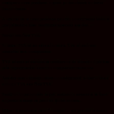
cumpere ceva produse, a găsit pe facebook o ofertă
foarte bună.
A vrut să își ia ceva produse pentru construcția halei și
prețul foarte bun, mulțumit aparent așa dar…
Prețul era fără TVA.
Ei bine, TVA-ul nu este al nostru, Tva-ul nu l-am
inventat noi, companiile.
TVA-ul este al statului și indiferent de situație îl plătim
și la hipermarket când ne cumpărăm mancare.
Așa dar mare atenție atunci cand primiți o ofertă dacă
este cu TVA sau fără TVA.
Pentru că aparențele te pot induce în eroare și la final
să pierzi și timp ca până să îți dai seama…
Îți faci și speranțe că ai fi cumpârat un produs la super