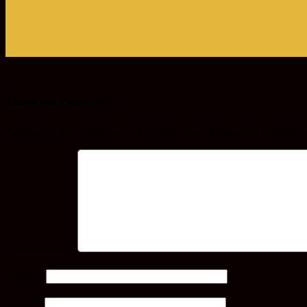
Lasă un răspuns
Adresa ta de email nu va fi publicată.
Câmpurile obligato
Comentariu
*
Nume
*
Email
*