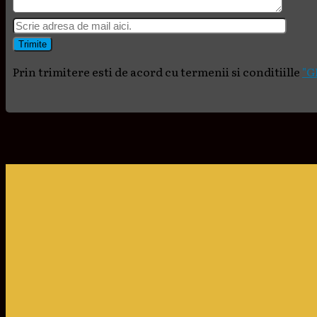
Prin trimitere esti de acord cu termenii si conditiille
"G