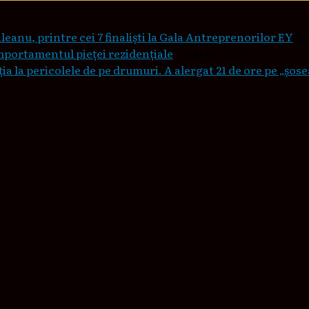
leanu, printre cei 7 finaliști la Gala Antreprenorilor EY
20
mportamentul pieţei rezidenţiale
7 martie 2023
a la pericolele de pe drumuri. A alergat 21 de ore pe „șos