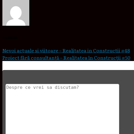
cosmin
Nevoi actuale si viitoare – Realitatea in Constructii #48
Proiect fără consultanță – Realitatea în Construcții #50