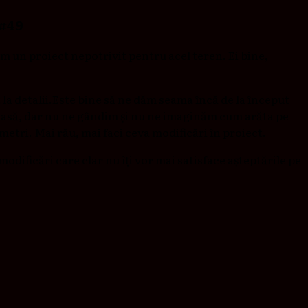
 #49
m un proiect nepotrivit pentru acel teren. Ei bine,
ent la detalii.Este bine să ne dăm seama încă de la început
o casă, dar nu ne gândim și nu ne imaginăm cum arăta pe
2 metri. Mai rău, mai faci ceva modificări în proiect.
de modificări care clar nu îți vor mai satisface așteptările pe