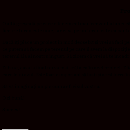
Pro
O altă greșeală pe care o facem cel mai frecvent atunci 
fiecare teren este unic, iar casa pe un teren este ca pan
Dacă îți place un proiect în mod deosebit și vrei să faci pe
ce putem să facem pe terenul pe care îl avem la dispoziți
terenul ăla al nostru îngust. Să zicem că vrei să te încadre
Ei bine, casa la final nu va mai arăta ca în acel proiect. Efi
care le-ai avut.
Este foarte important să luați și acest lucru î
Să vă imaginați un pic cum ar fi visul vostru.
O zi bună!
Succes!