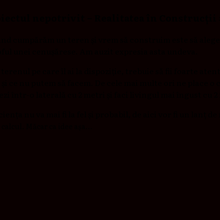
iectul nepotrivit – Realitatea în Construcții
când cumpărăm un teren și vrem să construim este să alege
toful unei cenușărese. Am auzit expresia asta undeva.
 terenul pe care îl ai la dispoziție, trebuie să fii foarte at
e și ce nu putem să facem. De cele mai multe ori ne place 
zi într-o laterală cu 2 metri și faci livingul mai îngust cu 
ciența nu va mai fi la fel și probabil, de aici vor fi un lanț 
n calcul. Măcar ca idee așa…