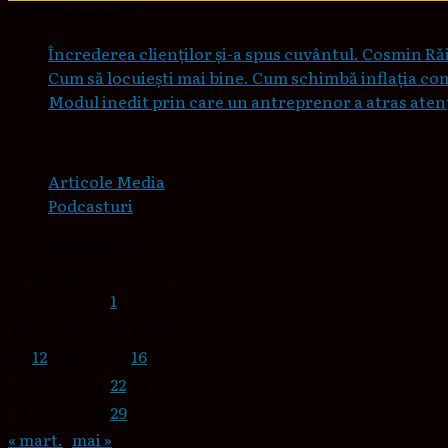
Articole recente
Încrederea clienților și-a spus cuvântul. Cosmin Răi
Cum să locuieşti mai bine. Cum schimbă inflaţia co
Modul inedit prin care un antreprenor a atras atenți
Categorii
Articole Media
(27)
Podcasturi
(88)
aprilie 2022
L
Ma
Mi
J
V
S
D
1
2
3
4
5
6
7
8
9
10
11
12
13
14
15
16
17
18
19
20
21
22
23
24
25
26
27
28
29
30
« mart.
mai »