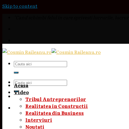
Skip to content
"Cand schimbi felul in care sprivesti lucrurile, lucruri
Acasa
Video
Tribul Antreprenorilor
Realitatea in Constructii
Realitatea din Business
Interviuri
Noutati