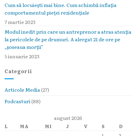
Cum să locuieşti mai bine. Cum schimbă inflaţia
comportamentul pieţei rezidenţiale
7 martie 2023
Modul inedit prin care un antreprenor a atras atenția
la pericolele de pe drumuri. A alergat 21 de ore pe
„șoseaua morții”
5 ianuarie 2023
Categorii
Articole Media
(27)
Podcasturi
(88)
august 2026
L
MA
MI
J
V
S
D
1
2