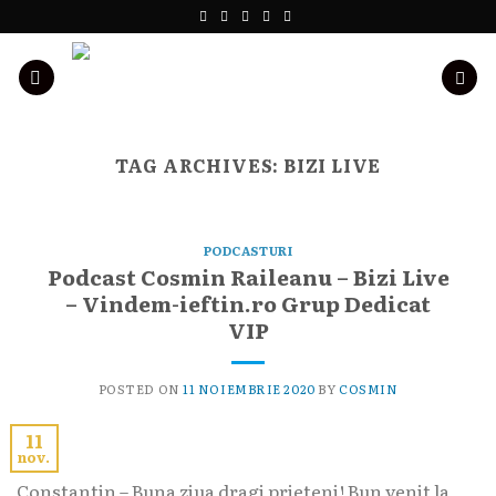
Skip
to
content
TAG ARCHIVES:
BIZI LIVE
PODCASTURI
Podcast Cosmin Raileanu – Bizi Live
– Vindem-ieftin.ro Grup Dedicat
VIP
POSTED ON
11 NOIEMBRIE 2020
BY
COSMIN
11
nov.
Constantin – Buna ziua dragi prieteni! Bun venit la