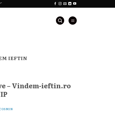
!"
EM IEFTIN
ve – Vindem-ieftin.ro
VIP
COSMIN