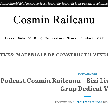
Cand schimbi felul in care sprivesti lucrurile, lucrurile la care te uiti se schimba
Acasa
Video
Blog
Podcasturi
Story
Contact
CSR
IVES:
MATERIALE DE CONSTRUCTII VIND
PODCASTURI
Podcast Cosmin Raileanu – Bizi Li
Grup Dedicat 
POSTED ON
11 NOIEMBRIE 2020
BY