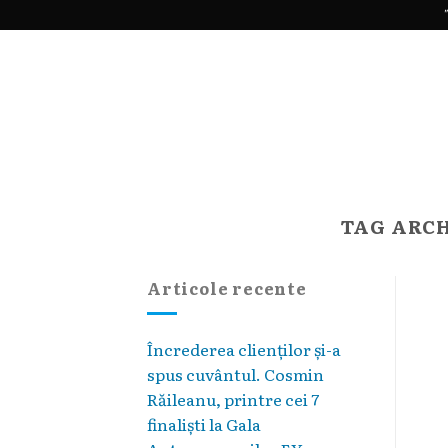
Skip
"
to
content
TAG ARCH
Articole recente
Încrederea clienților și-a
spus cuvântul. Cosmin
Răileanu, printre cei 7
finaliști la Gala