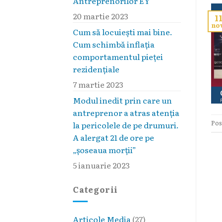
Antreprenorilor EY
20 martie 2023
1
no
Cum să locuieşti mai bine.
Cum schimbă inflaţia
comportamentul pieţei
rezidenţiale
7 martie 2023
Modul inedit prin care un
antreprenor a atras atenția
Pos
la pericolele de pe drumuri.
A alergat 21 de ore pe
„șoseaua morții”
5 ianuarie 2023
Categorii
Articole Media
(27)