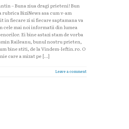
ntin – Buna ziua dragi prieteni! Bun
la rubrica BiziNews asa cum v-am
t in fiecare zi si fiecare saptamana va
 cele mai noi informatii din lumea
enorilor. Ei bine astazi stam de vorba
smin Raileanu, bunul nostru prieten,
um bine stiti, de la Vindem-Ieftin.ro. O
ie care a mizat pe […]
Leave a comment