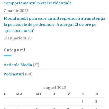
comportamentul pieţei rezidenţiale
7 martie 2023
Modul inedit prin care un antreprenor a atras atenția
la pericolele de pe drumuri. A alergat 21 de ore pe
„șoseaua morții”
5 ianuarie 2023
Categorii
Articole Media
(27)
Podcasturi
(88)
august 2026
L
MA
MI
J
V
S
D
1
2