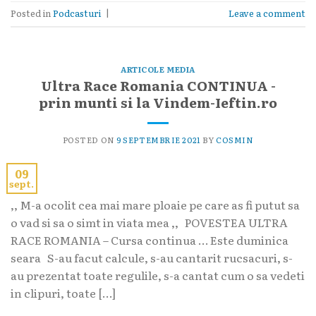
Posted in
Podcasturi
|
Leave a comment
ARTICOLE MEDIA
Ultra Race Romania CONTINUA -
prin munti si la Vindem-Ieftin.ro
POSTED ON
9 SEPTEMBRIE 2021
BY
COSMIN
09
sept.
,, M-a ocolit cea mai mare ploaie pe care as fi putut sa
o vad si sa o simt in viata mea ,, POVESTEA ULTRA
RACE ROMANIA – Cursa continua … Este duminica
seara S-au facut calcule, s-au cantarit rucsacuri, s-
au prezentat toate regulile, s-a cantat cum o sa vedeti
in clipuri, toate […]