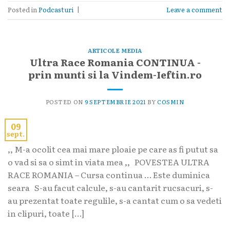
Posted in
Podcasturi
|
Leave a comment
ARTICOLE MEDIA
Ultra Race Romania CONTINUA -
prin munti si la Vindem-Ieftin.ro
POSTED ON
9 SEPTEMBRIE 2021
BY
COSMIN
09
sept.
,, M-a ocolit cea mai mare ploaie pe care as fi putut sa
o vad si sa o simt in viata mea ,, POVESTEA ULTRA
RACE ROMANIA – Cursa continua … Este duminica
seara S-au facut calcule, s-au cantarit rucsacuri, s-
au prezentat toate regulile, s-a cantat cum o sa vedeti
in clipuri, toate […]