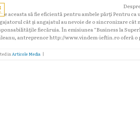
Despre
3
c.
ate aceasta să fie eficientă pentru ambele părți Pentru ca u
ajatorul cât și angajatul au nevoie de o sincronizare cât m
sponsabilitățile fiecăruia. În emisiunea “Business la Super
ileanu, antreprenor http://www.vindem-ieftin.ro oferă o p
ted in
Articole Media
|