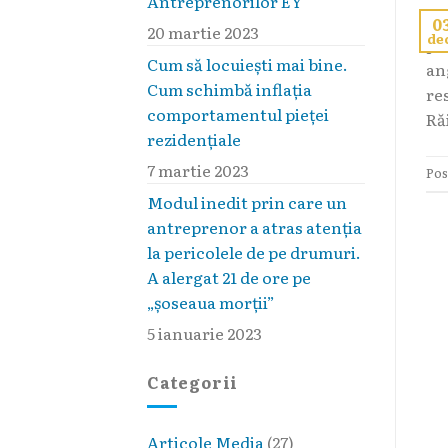
Antreprenorilor EY
0
20 martie 2023
de
po
Cum să locuieşti mai bine.
ang
Cum schimbă inflaţia
re
comportamentul pieţei
Ră
rezidenţiale
7 martie 2023
Pos
Modul inedit prin care un
antreprenor a atras atenția
la pericolele de pe drumuri.
A alergat 21 de ore pe
„șoseaua morții”
5 ianuarie 2023
Categorii
Articole Media
(27)