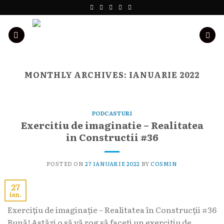
Skip
to
content
MONTHLY ARCHIVES:
IANUARIE 2022
PODCASTURI
Exercitiu de imaginatie – Realitatea
in Constructii #36
POSTED ON
27 IANUARIE 2022
BY
COSMIN
27
ian.
Exercițiu de imaginație – Realitatea în Construcții #36
Bună! Astăzi o să vă rog să faceți un exercițiu de