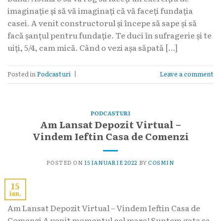
imaginație și să vă imaginați că vă faceți fundația
casei. A venit constructorul și începe să sape și să
facă șanțul pentru fundație. Te duci în sufragerie și te
uiți, 5/4, cam mică. Când o vezi așa săpată […]
Posted in
Podcasturi
|
Leave a comment
PODCASTURI
Am Lansat Depozit Virtual –
Vindem Ieftin Casa de Comenzi
POSTED ON
15 IANUARIE 2022
BY
COSMIN
15
ian.
Am Lansat Depozit Virtual – Vindem Ieftin Casa de
Comenzi A venit momentul cel mare! Suntem gata sa