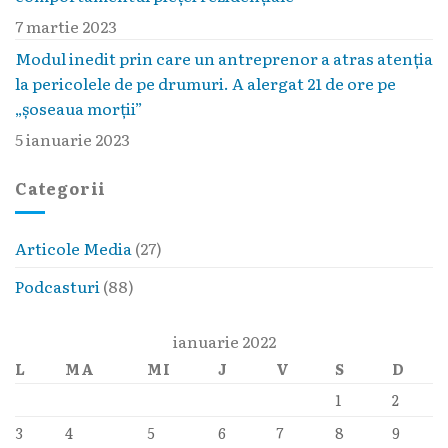
7 martie 2023
Modul inedit prin care un antreprenor a atras atenția
la pericolele de pe drumuri. A alergat 21 de ore pe
„șoseaua morții”
5 ianuarie 2023
Categorii
Articole Media
(27)
Podcasturi
(88)
ianuarie 2022
L
MA
MI
J
V
S
D
1
2
3
4
5
6
7
8
9