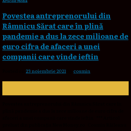
Articole Media
Povestea antreprenorului din
Râmnicu Sărat care în plină
pandemie a dus la zece milioane de
euro cifra de afaceri a unei
companii care vinde ieftin
Posted on
23 noiembrie 2021
by
cosmin
23
nov.
Povestea antreprenorului din Râmnicu Sărat care în
plină pandemie a dus la zece milioane de euro cifra de
afaceri a unei companii care vinde ieftin *** Articol
preluat din publicația NewMoney.ro Cosmin Răileanu