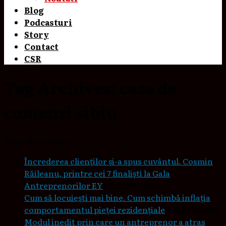
Blog
Podcasturi
Story
Contact
CSR
Tag Archives:
casa de
comenzi sibiu
Articole recente
Încrederea clienților și-a spus cuvântul. Cosmin
Răileanu, printre cei 7 finaliști la Gala
Antreprenorilor EY
20 martie 2023
Cum să locuieşti mai bine. Cum schimbă inflaţia
comportamentul pieţei rezidenţiale
7 martie 2023
Modul inedit prin care un antreprenor a atras