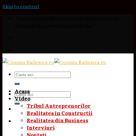
Skip to content
"Cand schimbi felul in care sprivesti lucrurile,
lucrurile la care te uiti se schimba!"
Acasa
Video
Tribul Antreprenorilor
Realitatea in Constructii
Realitatea din Business
Interviuri
Noutati