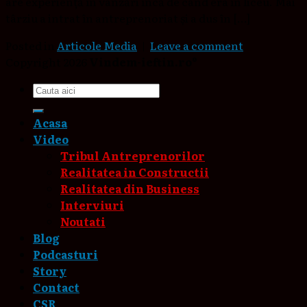
are experiență în vânzări încă de când era în liceu. Mai
târziu a intrat în antreprenoriat și a dus în […]
Posted in
Articole Media
|
Leave a comment
Copyright 2026
Vindem-ieftin.ro®
Acasa
Video
Tribul Antreprenorilor
Realitatea in Constructii
Realitatea din Business
Interviuri
Noutati
Blog
Podcasturi
Story
Contact
CSR