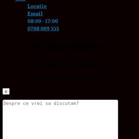
Locatie
Email
08:00 - 17:00
0768 069 555
Iti multumesc!
Mesajul a fost trimis!
Vei primi un raspuns in scurt timp!
x