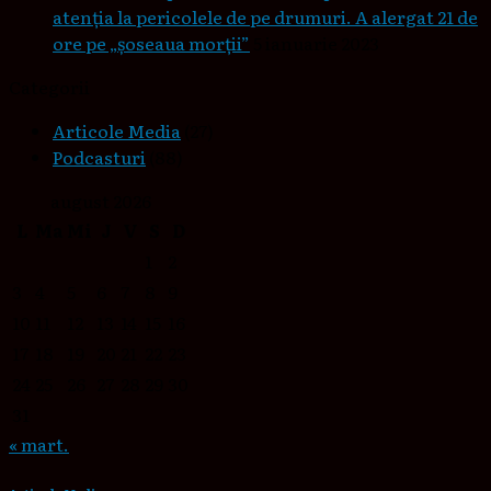
atenția la pericolele de pe drumuri. A alergat 21 de
ore pe „șoseaua morții”
5 ianuarie 2023
Categorii
Articole Media
(27)
Podcasturi
(88)
august 2026
L
Ma
Mi
J
V
S
D
1
2
3
4
5
6
7
8
9
10
11
12
13
14
15
16
17
18
19
20
21
22
23
24
25
26
27
28
29
30
31
« mart.