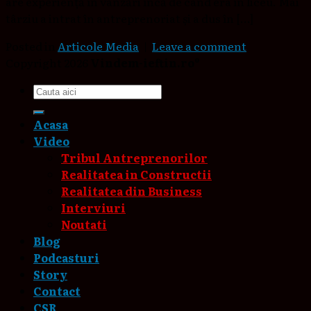
are experiență în vânzări încă de când era în liceu. Mai
târziu a intrat în antreprenoriat și a dus în […]
Posted in
Articole Media
|
Leave a comment
Copyright 2026
Vindem-ieftin.ro®
Acasa
Video
Tribul Antreprenorilor
Realitatea in Constructii
Realitatea din Business
Interviuri
Noutati
Blog
Podcasturi
Story
Contact
CSR