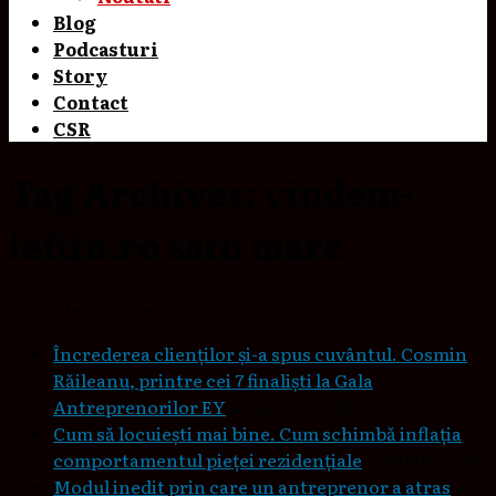
Blog
Podcasturi
Story
Contact
CSR
Tag Archives:
vindem-
ieftin.ro satu mare
Articole recente
Încrederea clienților și-a spus cuvântul. Cosmin
Răileanu, printre cei 7 finaliști la Gala
Antreprenorilor EY
20 martie 2023
Cum să locuieşti mai bine. Cum schimbă inflaţia
comportamentul pieţei rezidenţiale
7 martie 2023
Modul inedit prin care un antreprenor a atras