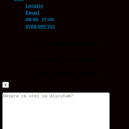
Locatie
Email
08:00 - 17:00
0768 069 555
Iti multumesc!
Mesajul a fost trimis!
Vei primi un raspuns in scurt timp!
x