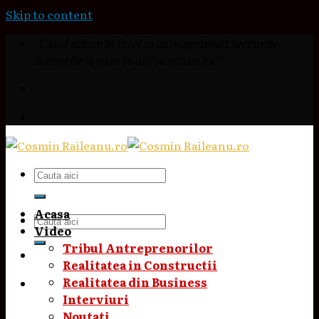
Skip to content
"Cand schimbi felul in care sprivesti lucrurile,
lucrurile la care te uiti se schimba!"
Acasa
Video
Tribul Antreprenorilor
Realitatea in Constructii
Realitatea din Business
Interviuri
Noutati