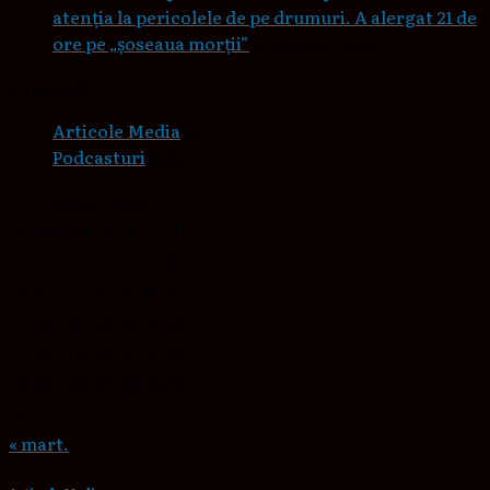
atenția la pericolele de pe drumuri. A alergat 21 de
ore pe „șoseaua morții”
5 ianuarie 2023
Categorii
Articole Media
(27)
Podcasturi
(88)
august 2026
L
Ma
Mi
J
V
S
D
1
2
3
4
5
6
7
8
9
10
11
12
13
14
15
16
17
18
19
20
21
22
23
24
25
26
27
28
29
30
31
« mart.