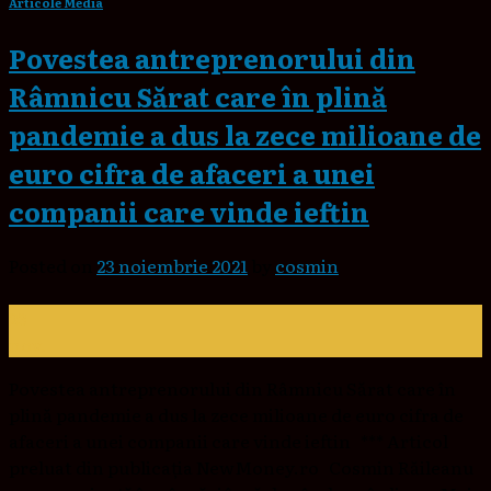
Articole Media
Povestea antreprenorului din
Râmnicu Sărat care în plină
pandemie a dus la zece milioane de
euro cifra de afaceri a unei
companii care vinde ieftin
Posted on
23 noiembrie 2021
by
cosmin
23
nov.
Povestea antreprenorului din Râmnicu Sărat care în
plină pandemie a dus la zece milioane de euro cifra de
afaceri a unei companii care vinde ieftin *** Articol
preluat din publicația NewMoney.ro Cosmin Răileanu