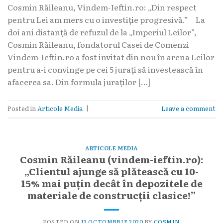
Cosmin Răileanu, Vindem-Ieftin.ro: „Din respect
pentru Lei am mers cu o investiție progresivă.” La
doi ani distanță de refuzul de la „Imperiul Leilor”,
Cosmin Răileanu, fondatorul Casei de Comenzi
Vindem-Ieftin.ro a fost invitat din nou în arena Leilor
pentru a-i convinge pe cei 5 jurați să investească în
afacerea sa. Din formula juraților […]
Posted in
Articole Media
|
Leave a comment
ARTICOLE MEDIA
Cosmin Răileanu (vindem-ieftin.ro):
„Clientul ajunge să plătească cu 10-
15% mai puțin decât în depozitele de
materiale de construcții clasice!”
POSTED ON
13 OCTOMBRIE 2020
BY
COSMIN