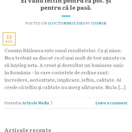
Ei vând ieftin pentru că pot. Și
pentru că le pasă.
POSTED ON
13 OCTOMBRIE 2020
BY
COSMIN
13
oct.
Cosmin Răileanu este omul rezultatelor. Ca și mine.
Nu a trebuit sa discut cu el mai mult de trei minute ca
să înțeleg asta. A creat și dezvoltat un business-unic
în România – în care cuvintele de ordine sunt:
încredere, seriozitate, implicare, ieftin, calitate. Ai
crede că ieftin și calitate nu merg alăturate. Nu în […]
Posted in
Articole Media
|
Leave a comment
Articole recente