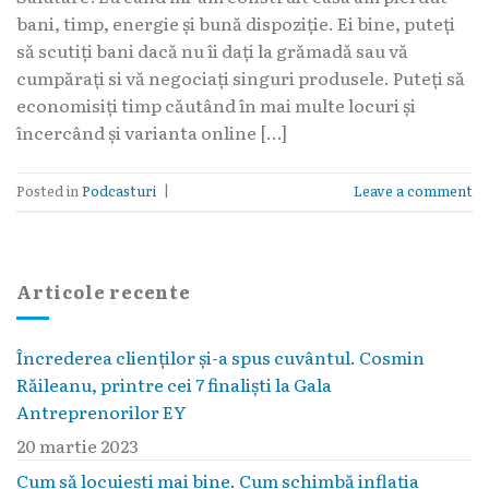
bani, timp, energie și bună dispoziție. Ei bine, puteți
să scutiți bani dacă nu îi dați la grămadă sau vă
cumpărați si vă negociați singuri produsele. Puteți să
economisiți timp căutând în mai multe locuri și
încercând și varianta online […]
Posted in
Podcasturi
|
Leave a comment
Articole recente
Încrederea clienților și-a spus cuvântul. Cosmin
Răileanu, printre cei 7 finaliști la Gala
Antreprenorilor EY
20 martie 2023
Cum să locuieşti mai bine. Cum schimbă inflaţia