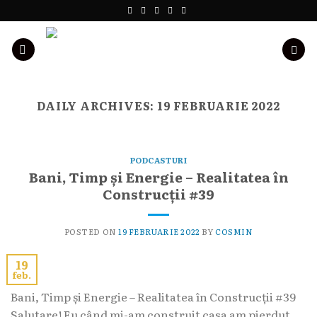
Skip
to
content
DAILY ARCHIVES:
19 FEBRUARIE 2022
PODCASTURI
Bani, Timp și Energie – Realitatea în
Construcții #39
POSTED ON
19 FEBRUARIE 2022
BY
COSMIN
19
feb.
Bani, Timp și Energie – Realitatea în Construcții #39
Salutare! Eu când mi-am construit casa am pierdut