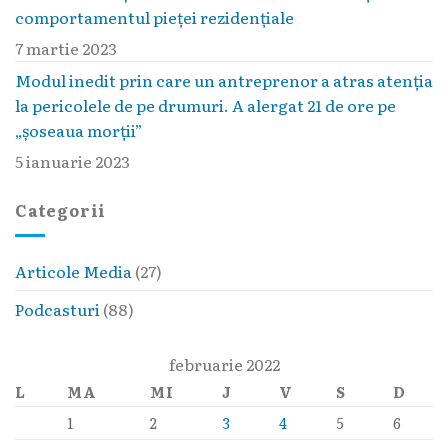
comportamentul pieţei rezidenţiale
7 martie 2023
Modul inedit prin care un antreprenor a atras atenția
la pericolele de pe drumuri. A alergat 21 de ore pe
„șoseaua morții”
5 ianuarie 2023
Categorii
Articole Media
(27)
Podcasturi
(88)
februarie 2022
L
MA
MI
J
V
S
D
1
2
3
4
5
6