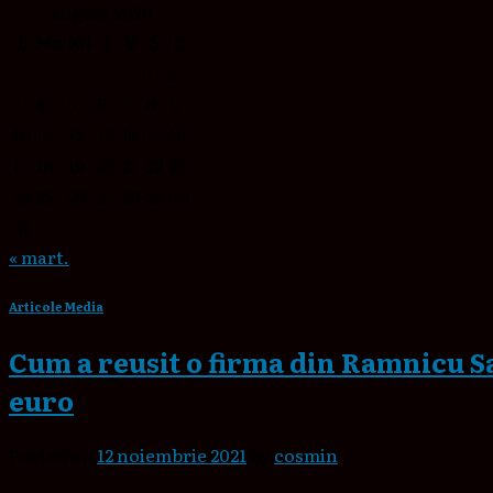
august 2026
L
Ma
Mi
J
V
S
D
1
2
3
4
5
6
7
8
9
10
11
12
13
14
15
16
17
18
19
20
21
22
23
24
25
26
27
28
29
30
31
« mart.
Articole Media
Cum a reusit o firma din Ramnicu Sa
euro
Posted on
12 noiembrie 2021
by
cosmin