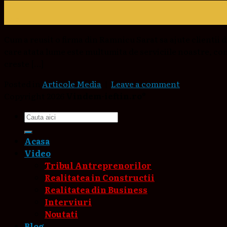
12
nov.
Cum a reusit o firma din Ramnicu Sarat sa ajute clien
care atata lume este multumita de serviciile noastre, co
creste […]
Posted in
Articole Media
|
Leave a comment
Copyright 2026
Vindem-ieftin.ro®
Acasa
Video
Tribul Antreprenorilor
Realitatea in Constructii
Realitatea din Business
Interviuri
Noutati
Blog