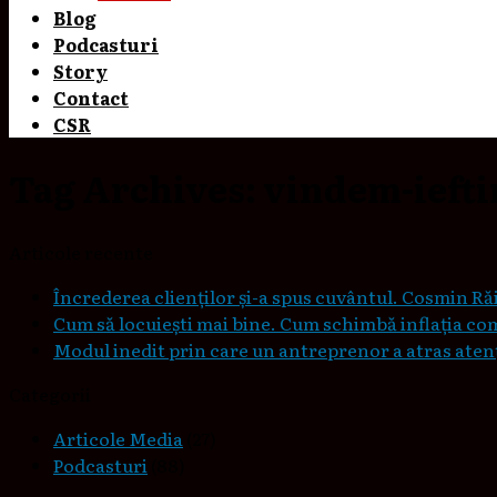
Blog
Podcasturi
Story
Contact
CSR
Tag Archives:
vindem-iefti
Articole recente
Încrederea clienților și-a spus cuvântul. Cosmin Răi
Cum să locuieşti mai bine. Cum schimbă inflaţia co
Modul inedit prin care un antreprenor a atras atenți
Categorii
Articole Media
(27)
Podcasturi
(88)