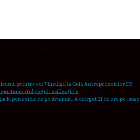
n.ro romania constanta
leanu, printre cei 7 finaliști la Gala Antreprenorilor EY
20
mportamentul pieţei rezidenţiale
7 martie 2023
a la pericolele de pe drumuri. A alergat 21 de ore pe „șos