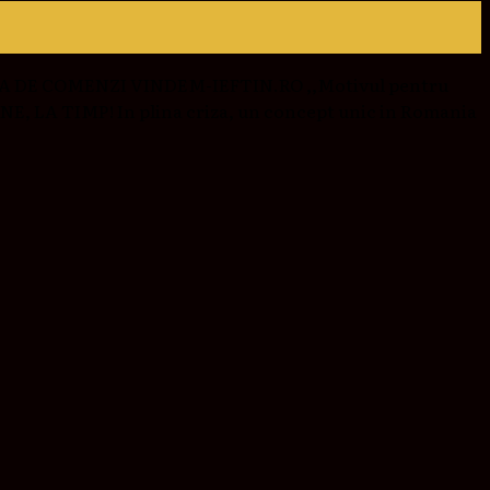
 CASA DE COMENZI VINDEM-IEFTIN.RO ,,Motivul pentru
INE, LA TIMP! In plina criza, un concept unic in Romania