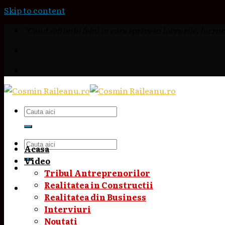
Skip to content
"Cand schimbi felul in care sprivesti lucrurile, lucruri
Acasa
Video
Tribul Antreprenorilor
Realitatea in Constructii
Realitatea din Business
Interviuri
Noutati