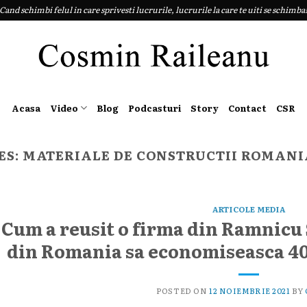
Cand schimbi felul in care sprivesti lucrurile, lucrurile la care te uiti se schimba
Acasa
Video
Blog
Podcasturi
Story
Contact
CSR
ES:
MATERIALE DE CONSTRUCTII ROMANI
ARTICOLE MEDIA
Cum a reusit o firma din Ramnicu S
din Romania sa economiseasca 40
POSTED ON
12 NOIEMBRIE 2021
BY