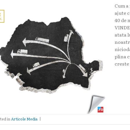
Cum a 
ajute 
2
v.
40 de 
VINDEM
atata 
noastr
niciod
plina 
creste
ted in
Articole Media
|