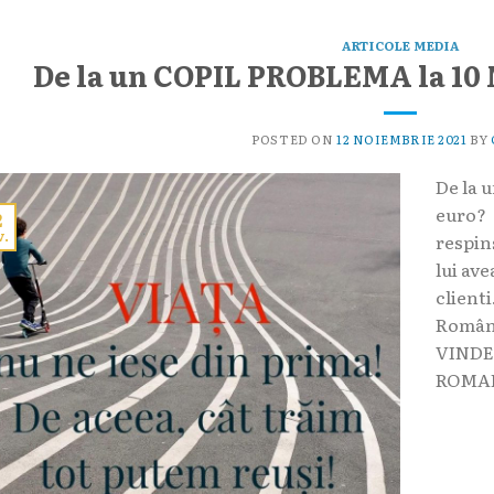
ARTICOLE MEDIA
De la un COPIL PROBLEMA la 10
POSTED ON
12 NOIEMBRIE 2021
BY
De la 
euro? 
2
v.
respin
lui av
clienti
Român
VINDE
ROMANI