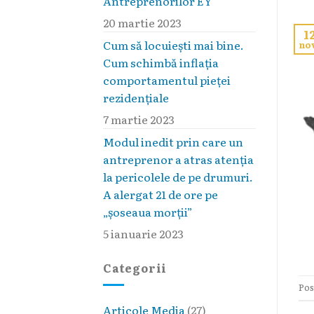
Antreprenorilor EY
20 martie 2023
1
Cum să locuieşti mai bine.
no
Cum schimbă inflaţia
comportamentul pieţei
rezidenţiale
7 martie 2023
Modul inedit prin care un
antreprenor a atras atenția
la pericolele de pe drumuri.
A alergat 21 de ore pe
„șoseaua morții”
5 ianuarie 2023
Categorii
Pos
Articole Media
(27)