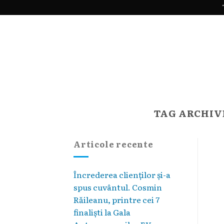
Skip
"
to
content
TAG ARCHIV
Articole recente
Încrederea clienților și-a
spus cuvântul. Cosmin
Răileanu, printre cei 7
finaliști la Gala