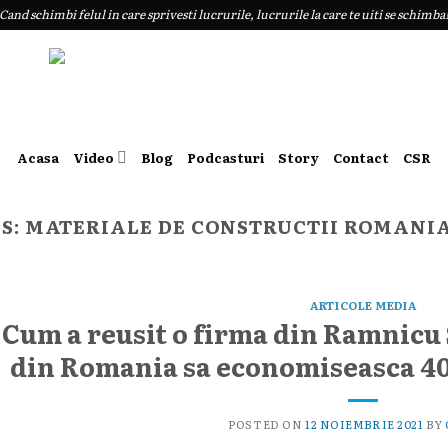
Cand schimbi felul in care sprivesti lucrurile, lucrurile la care te uiti se schimba
Acasa
Video
Blog
Podcasturi
Story
Contact
CSR
S:
MATERIALE DE CONSTRUCTII ROMANI
ARTICOLE MEDIA
Cum a reusit o firma din Ramnicu S
din Romania sa economiseasca 40
POSTED ON
12 NOIEMBRIE 2021
BY