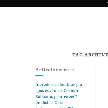
Skip
"
to
content
TAG ARCHIVE
Articole recente
Încrederea clienților și-a
spus cuvântul. Cosmin
Răileanu, printre cei 7
finaliști la Gala