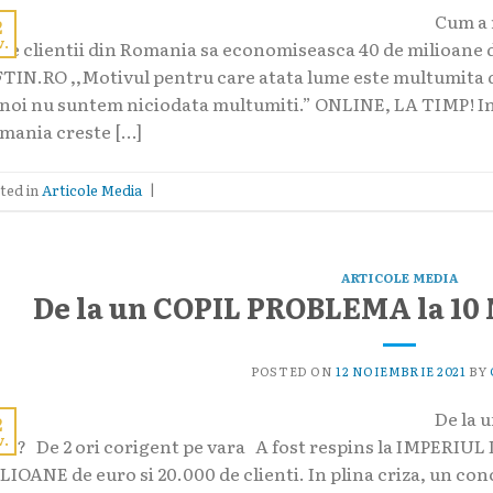
Cum a 
2
v.
ute clientii din Romania sa economiseasca 40 de milioa
FTIN.RO ,,Motivul pentru care atata lume este multumita de
 noi nu suntem niciodata multumiti.” ONLINE, LA TIMP! In 
mania creste […]
ted in
Articole Media
|
ARTICOLE MEDIA
De la un COPIL PROBLEMA la 10
POSTED ON
12 NOIEMBRIE 2021
BY
De la 
2
v.
ro? De 2 ori corigent pe vara A fost respins la IMPERIUL 
LIOANE de euro si 20.000 de clienti. In plina criza, un co