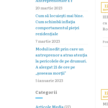
Antreprenorilor EY
1
20 martie 2023
no
aj
Cum să locuieşti mai bine.
IE
Cum schimbă inflaţia
ca
comportamentul pieţei
Ro
rezidenţiale
7 martie 2023
Pos
Modul inedit prin care un
antreprenor a atras atenția
la pericolele de pe drumuri.
A alergat 21 de ore pe
„șoseaua morții”
5 ianuarie 2023
Categorii
1
no
eu
MI
Articole Media
(27)