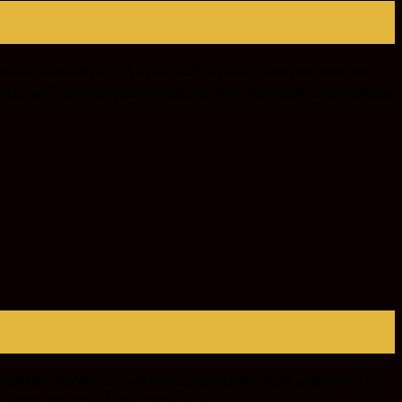
 CASA DE COMENZI VINDEM-IEFTIN.RO ,,Motivul pentru
INE, LA TIMP! In plina criza, un concept unic in Romania
and afacerea lui avea 4 MILIOANE de euro si 20.000 de
T UNIC IN ROMANIA 2021 = […]