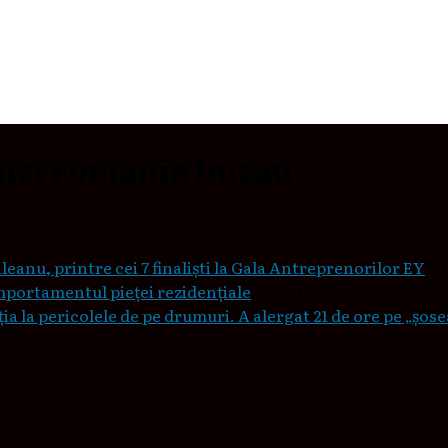
nzi romania buzau
leanu, printre cei 7 finaliști la Gala Antreprenorilor EY
20
mportamentul pieţei rezidenţiale
7 martie 2023
a la pericolele de pe drumuri. A alergat 21 de ore pe „șos