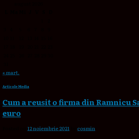
august 2026
L
Ma
Mi
J
V
S
D
1
2
3
4
5
6
7
8
9
10
11
12
13
14
15
16
17
18
19
20
21
22
23
24
25
26
27
28
29
30
31
« mart.
Articole Media
Cum a reusit o firma din Ramnicu Sa
euro
Posted on
12 noiembrie 2021
by
cosmin