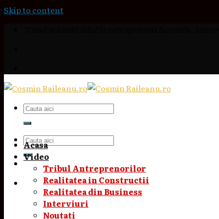
Skip to content
"Cand schimbi felul in care sprivesti lucrurile, lucruri
Acasa
Video
Tribul Antreprenorilor
Realitatea in Constructii
Realitatea din Business
Interviuri
Noutati