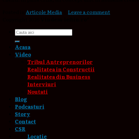
Posted in
Articole Media
|
Leave a comment
Copyright 2026
Vindem-ieftin.ro®
Acasa
Video
Tribul Antreprenorilor
Realitatea in Constructii
Realitatea din Business
Interviuri
Noutati
Blog
Podcasturi
Story
Contact
CSR
Locatie