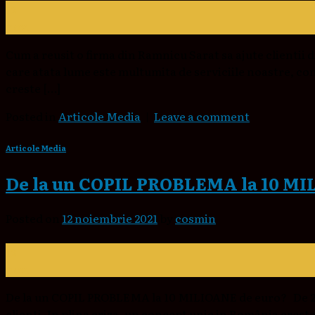
12
nov.
Cum a reusit o firma din Ramnicu Sarat sa ajute clien
care atata lume este multumita de serviciile noastre, co
creste […]
Posted in
Articole Media
|
Leave a comment
Articole Media
De la un COPIL PROBLEMA la 10 MI
Posted on
12 noiembrie 2021
by
cosmin
12
nov.
De la un COPIL PROBLEMA la 10 MILIOANE de euro? De 2 o
clienti. In plina criza, un concept unic in România 