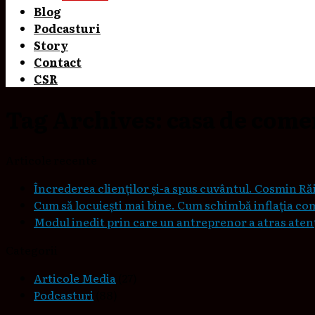
Blog
Podcasturi
Story
Contact
CSR
Tag Archives:
casa de come
Articole recente
Încrederea clienților și-a spus cuvântul. Cosmin Răi
Cum să locuieşti mai bine. Cum schimbă inflaţia co
Modul inedit prin care un antreprenor a atras atenți
Categorii
Articole Media
(27)
Podcasturi
(88)