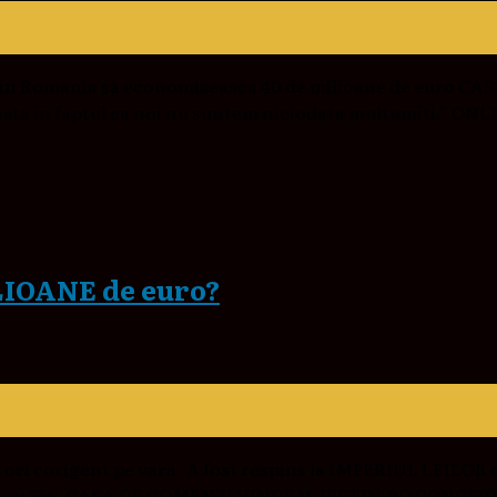
tii din Romania sa economiseasca 40 de milioane de euro
nsta in faptul ca noi nu suntem niciodata multumiti.” ONL
LIOANE de euro?
ri corigent pe vara A fost respins la IMPERIUL LEILOR c
creste cu 75% CASA DE COMENZI VINDEM-IEFTIN.RO CONCEP