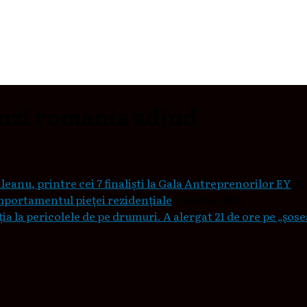
nzi romania adjud
leanu, printre cei 7 finaliști la Gala Antreprenorilor EY
20
mportamentul pieţei rezidenţiale
7 martie 2023
a la pericolele de pe drumuri. A alergat 21 de ore pe „șos