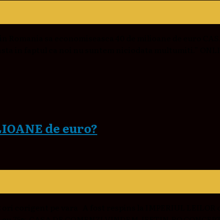
tii din Romania sa economiseasca 40 de milioane de euro
nsta in faptul ca noi nu suntem niciodata multumiti.” ONL
LIOANE de euro?
ri corigent pe vara A fost respins la IMPERIUL LEILOR c
creste cu 75% CASA DE COMENZI VINDEM-IEFTIN.RO CONCEP