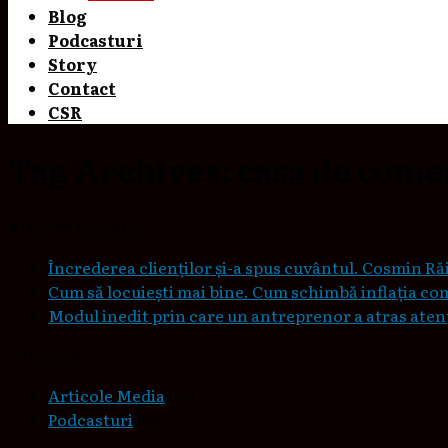
Blog
Podcasturi
Story
Contact
CSR
Tag Archives:
casa de come
Articole recente
Încrederea clienților și-a spus cuvântul. Cosmin Răi
Cum să locuieşti mai bine. Cum schimbă inflaţia co
Modul inedit prin care un antreprenor a atras atenți
Categorii
Articole Media
(27)
Podcasturi
(88)