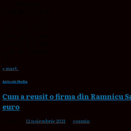
august 2026
L
Ma
Mi
J
V
S
D
1
2
3
4
5
6
7
8
9
10
11
12
13
14
15
16
17
18
19
20
21
22
23
24
25
26
27
28
29
30
31
« mart.
Articole Media
Cum a reusit o firma din Ramnicu Sa
euro
Posted on
12 noiembrie 2021
by
cosmin