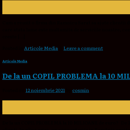
12
nov.
Cum a reusit o firma din Ramnicu Sarat sa ajute clien
care atata lume este multumita de serviciile noastre, co
creste […]
Posted in
Articole Media
|
Leave a comment
Articole Media
De la un COPIL PROBLEMA la 10 MI
Posted on
12 noiembrie 2021
by
cosmin
12
nov.
De la un COPIL PROBLEMA la 10 MILIOANE de euro? De 2 o
clienti. In plina criza, un concept unic in România 