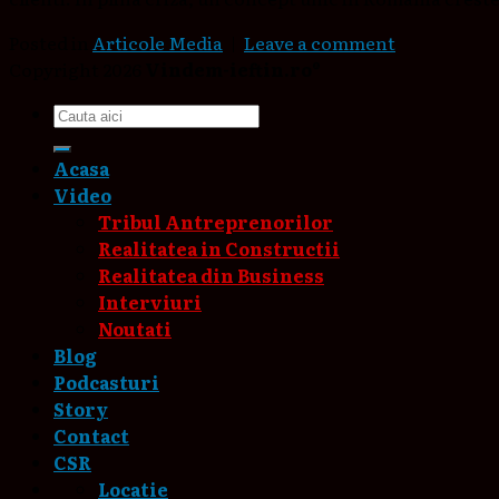
Posted in
Articole Media
|
Leave a comment
Copyright 2026
Vindem-ieftin.ro®
Acasa
Video
Tribul Antreprenorilor
Realitatea in Constructii
Realitatea din Business
Interviuri
Noutati
Blog
Podcasturi
Story
Contact
CSR
Locatie