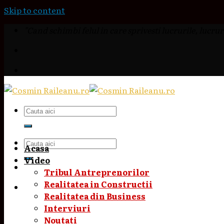
Skip to content
"Cand schimbi felul in care sprivesti lucrurile, lucruri
Acasa
Video
Tribul Antreprenorilor
Realitatea in Constructii
Realitatea din Business
Interviuri
Noutati