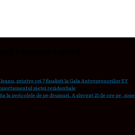
nzi romania arad
leanu, printre cei 7 finaliști la Gala Antreprenorilor EY
20
mportamentul pieţei rezidenţiale
7 martie 2023
a la pericolele de pe drumuri. A alergat 21 de ore pe „șos