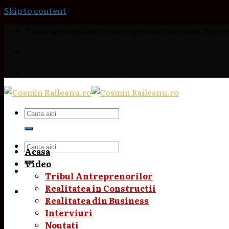
Skip to content
"Cand schimbi felul in care sprivesti lucrurile, lucruri
Acasa
Video
Tribul Antreprenorilor
Realitatea in Constructii
Realitatea din Business
Interviuri
Noutati