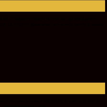
 CASA DE COMENZI VINDEM-IEFTIN.RO ,,Motivul pentru
INE, LA TIMP! In plina criza, un concept unic in Romania
and afacerea lui avea 4 MILIOANE de euro si 20.000 de
T UNIC IN ROMANIA 2021 = […]