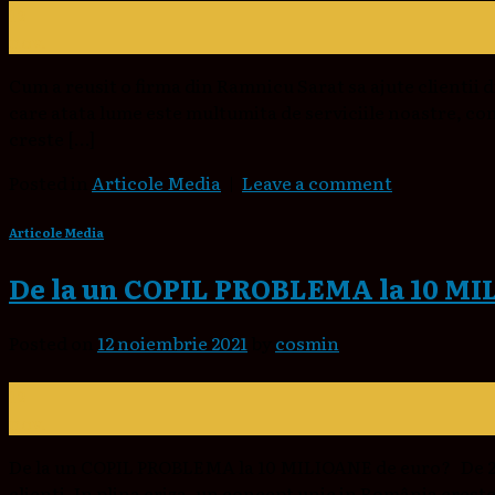
12
nov.
Cum a reusit o firma din Ramnicu Sarat sa ajute clien
care atata lume este multumita de serviciile noastre, co
creste […]
Posted in
Articole Media
|
Leave a comment
Articole Media
De la un COPIL PROBLEMA la 10 MI
Posted on
12 noiembrie 2021
by
cosmin
12
nov.
De la un COPIL PROBLEMA la 10 MILIOANE de euro? De 2 o
clienti. In plina criza, un concept unic in România 