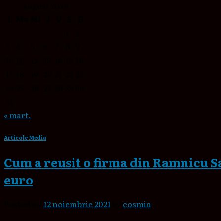
august 2026
L
Ma
Mi
J
V
S
D
1
2
3
4
5
6
7
8
9
10
11
12
13
14
15
16
17
18
19
20
21
22
23
24
25
26
27
28
29
30
31
« mart.
Articole Media
Cum a reusit o firma din Ramnicu Sa
euro
Posted on
12 noiembrie 2021
by
cosmin