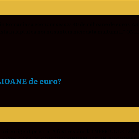
tii din Romania sa economiseasca 40 de milioane de euro
nsta in faptul ca noi nu suntem niciodata multumiti.” ONL
LIOANE de euro?
ri corigent pe vara A fost respins la IMPERIUL LEILOR c
creste cu 75% CASA DE COMENZI VINDEM-IEFTIN.RO CONCEP