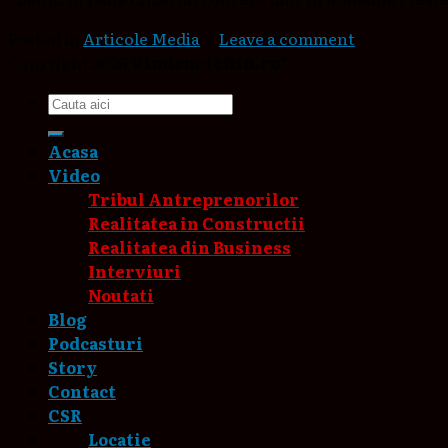
Posted in
Articole Media
|
Leave a comment
Copyright 2026
Vindem-ieftin.ro®
Acasa
Video
Tribul Antreprenorilor
Realitatea in Constructii
Realitatea din Business
Interviuri
Noutati
Blog
Podcasturi
Story
Contact
CSR
Locatie