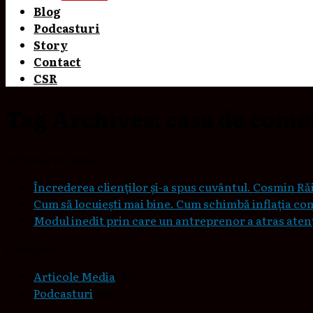
Blog
Podcasturi
Story
Contact
CSR
Tag Archives:
casa de come
Articole recente
Încrederea clienților și-a spus cuvântul. Cosmin Răi
Cum să locuieşti mai bine. Cum schimbă inflaţia co
Modul inedit prin care un antreprenor a atras atenți
Categorii
Articole Media
(27)
Podcasturi
(88)