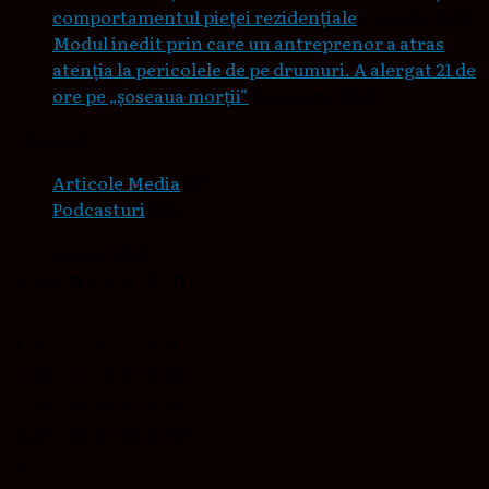
comportamentul pieţei rezidenţiale
7 martie 2023
Modul inedit prin care un antreprenor a atras
atenția la pericolele de pe drumuri. A alergat 21 de
ore pe „șoseaua morții”
5 ianuarie 2023
Categorii
Articole Media
(27)
Podcasturi
(88)
august 2026
L
Ma
Mi
J
V
S
D
1
2
3
4
5
6
7
8
9
10
11
12
13
14
15
16
17
18
19
20
21
22
23
24
25
26
27
28
29
30
31