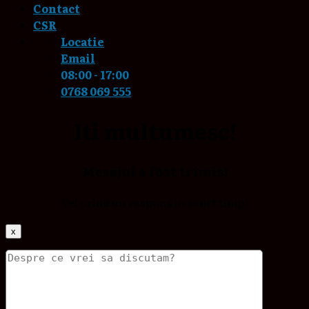
Contact
CSR
Locatie
Email
08:00 - 17:00
0768 069 555
Iti multumesc!
Mesajul a fost trimis!
Vei primi un raspuns in scurt timp!
x