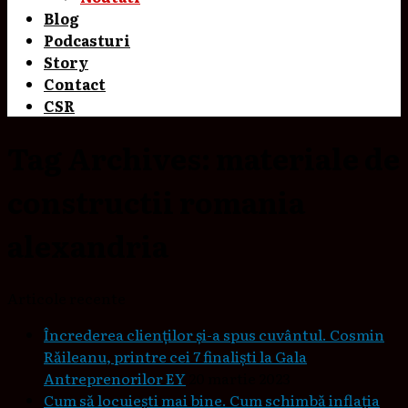
Blog
Podcasturi
Story
Contact
CSR
Tag Archives:
materiale de
constructii romania
alexandria
Articole recente
Încrederea clienților și-a spus cuvântul. Cosmin
Răileanu, printre cei 7 finaliști la Gala
Antreprenorilor EY
20 martie 2023
Cum să locuieşti mai bine. Cum schimbă inflaţia