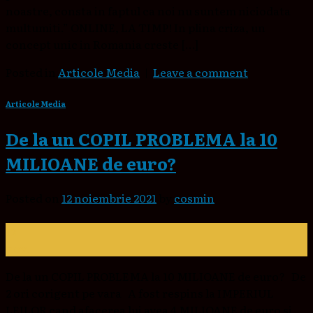
noastre, consta in faptul ca noi nu suntem niciodata
multumiti.” ONLINE, LA TIMP! In plina criza, un
concept unic in Romania creste […]
Posted in
Articole Media
|
Leave a comment
Articole Media
De la un COPIL PROBLEMA la 10
MILIOANE de euro?
Posted on
12 noiembrie 2021
by
cosmin
12
nov.
De la un COPIL PROBLEMA la 10 MILIOANE de euro? De
2 ori corigent pe vara A fost respins la IMPERIUL
LEILOR cand afacerea lui avea 4 MILIOANE de euro si