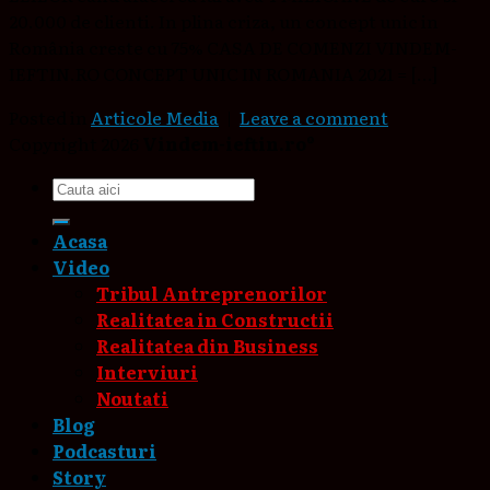
20.000 de clienti. In plina criza, un concept unic in
România creste cu 75% CASA DE COMENZI VINDEM-
IEFTIN.RO CONCEPT UNIC IN ROMANIA 2021 = […]
Posted in
Articole Media
|
Leave a comment
Copyright 2026
Vindem-ieftin.ro®
Acasa
Video
Tribul Antreprenorilor
Realitatea in Constructii
Realitatea din Business
Interviuri
Noutati
Blog
Podcasturi
Story