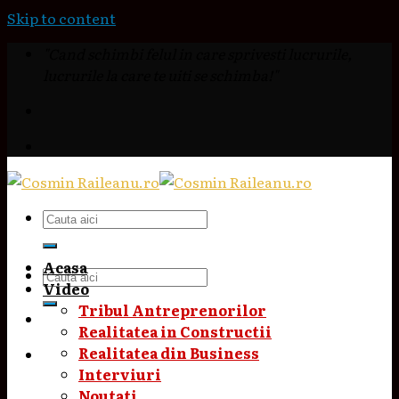
Skip to content
"Cand schimbi felul in care sprivesti lucrurile,
lucrurile la care te uiti se schimba!"
Acasa
Video
Tribul Antreprenorilor
Realitatea in Constructii
Realitatea din Business
Interviuri
Noutati