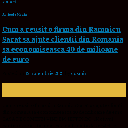
« mart.
Articole Media
Cum a reusit o firma din Ramnicu
Sarat sa ajute clientii din Romania
sa economiseasca 40 de milioane
de euro
Posted on
12 noiembrie 2021
by
cosmin
12
nov.
Cum a reusit o firma din Ramnicu Sarat sa ajute clientii
din Romania sa economiseasca 40 de milioane de euro
CASA DE COMENZI VINDEM-IEFTIN.RO ,,Motivul
pentru care atata lume este multumita de serviciile