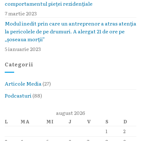
comportamentul pieţei rezidenţiale
7 martie 2023
Modul inedit prin care un antreprenor a atras atenția
la pericolele de pe drumuri. A alergat 21 de ore pe
„șoseaua morții”
5 ianuarie 2023
Categorii
Articole Media
(27)
Podcasturi
(88)
august 2026
L
MA
MI
J
V
S
D
1
2