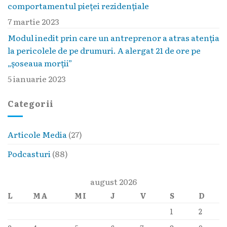
comportamentul pieţei rezidenţiale
7 martie 2023
Modul inedit prin care un antreprenor a atras atenția
la pericolele de pe drumuri. A alergat 21 de ore pe
„șoseaua morții”
5 ianuarie 2023
Categorii
Articole Media
(27)
Podcasturi
(88)
august 2026
L
MA
MI
J
V
S
D
1
2