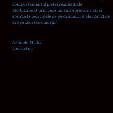
comportamentul pieţei rezidenţiale
7 martie 2023
Modul inedit prin care un antreprenor a atras
atenția la pericolele de pe drumuri. A alergat 21 de
ore pe „șoseaua morții”
5 ianuarie 2023
Categorii
Articole Media
(27)
Podcasturi
(88)
august 2026
L
Ma
Mi
J
V
S
D
1
2
3
4
5
6
7
8
9
10
11
12
13
14
15
16
17
18
19
20
21
22
23
24
25
26
27
28
29
30
31