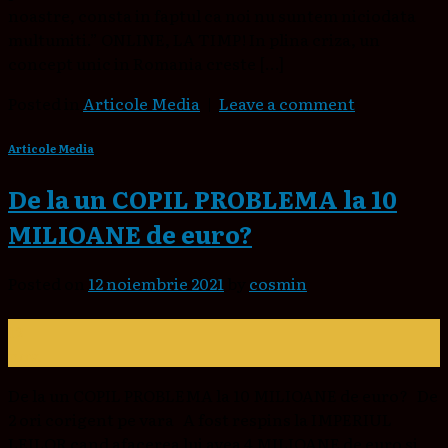
noastre, consta in faptul ca noi nu suntem niciodata
multumiti.” ONLINE, LA TIMP! In plina criza, un
concept unic in Romania creste […]
Posted in
Articole Media
|
Leave a comment
Articole Media
De la un COPIL PROBLEMA la 10
MILIOANE de euro?
Posted on
12 noiembrie 2021
by
cosmin
12
nov.
De la un COPIL PROBLEMA la 10 MILIOANE de euro? De
2 ori corigent pe vara A fost respins la IMPERIUL
LEILOR cand afacerea lui avea 4 MILIOANE de euro si