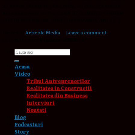
20.000 de clienti. In plina criza, un concept unic in
România creste cu 75% CASA DE COMENZI VINDEM-
IEFTIN.RO CONCEPT UNIC IN ROMANIA 2021 = […]
Posted in
Articole Media
|
Leave a comment
Copyright 2026
Vindem-ieftin.ro®
Acasa
Video
Tribul Antreprenorilor
Realitatea in Constructii
Realitatea din Business
Interviuri
Noutati
Blog
Podcasturi
Story