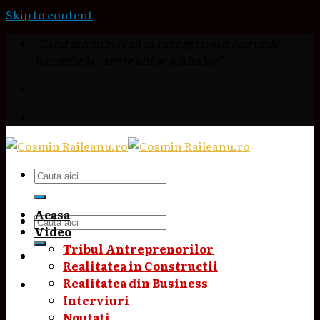
Skip to content
"Cand schimbi felul in care sprivesti lucrurile,
lucrurile la care te uiti se schimba!"
Acasa
Video
Tribul Antreprenorilor
Realitatea in Constructii
Realitatea din Business
Interviuri
Noutati