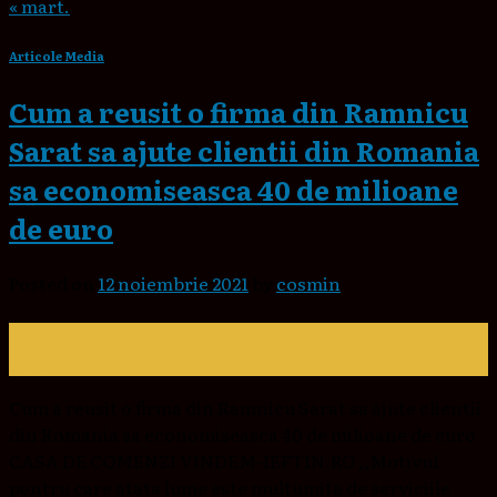
« mart.
Articole Media
Cum a reusit o firma din Ramnicu
Sarat sa ajute clientii din Romania
sa economiseasca 40 de milioane
de euro
Posted on
12 noiembrie 2021
by
cosmin
12
nov.
Cum a reusit o firma din Ramnicu Sarat sa ajute clientii
din Romania sa economiseasca 40 de milioane de euro
CASA DE COMENZI VINDEM-IEFTIN.RO ,,Motivul
pentru care atata lume este multumita de serviciile