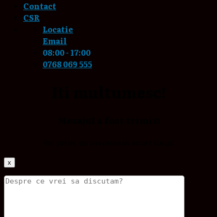
Contact
CSR
Locatie
Email
08:00 - 17:00
0768 069 555
Iti multumesc!
Mesajul a fost trimis!
Vei primi un raspuns in scurt timp!
x