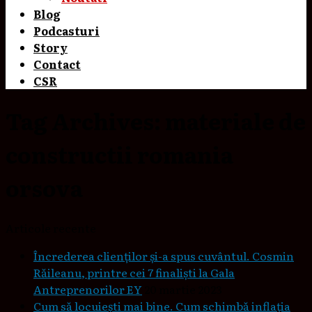
Blog
Podcasturi
Story
Contact
CSR
Tag Archives:
materiale de
constructii romania
orsova
Articole recente
Încrederea clienților și-a spus cuvântul. Cosmin
Răileanu, printre cei 7 finaliști la Gala
Antreprenorilor EY
20 martie 2023
Cum să locuieşti mai bine. Cum schimbă inflaţia