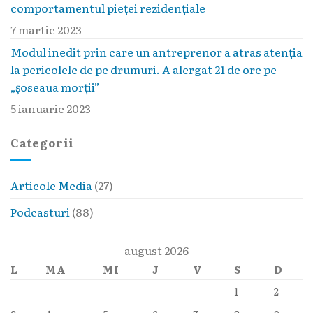
comportamentul pieţei rezidenţiale
7 martie 2023
Modul inedit prin care un antreprenor a atras atenția
la pericolele de pe drumuri. A alergat 21 de ore pe
„șoseaua morții”
5 ianuarie 2023
Categorii
Articole Media
(27)
Podcasturi
(88)
august 2026
L
MA
MI
J
V
S
D
1
2