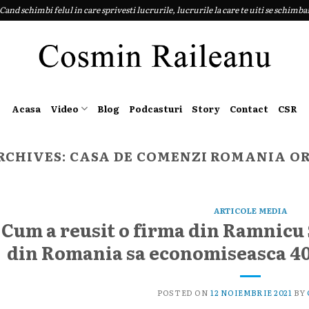
Cand schimbi felul in care sprivesti lucrurile, lucrurile la care te uiti se schimba
Acasa
Video
Blog
Podcasturi
Story
Contact
CSR
RCHIVES:
CASA DE COMENZI ROMANIA O
ARTICOLE MEDIA
Cum a reusit o firma din Ramnicu S
din Romania sa economiseasca 40
POSTED ON
12 NOIEMBRIE 2021
BY