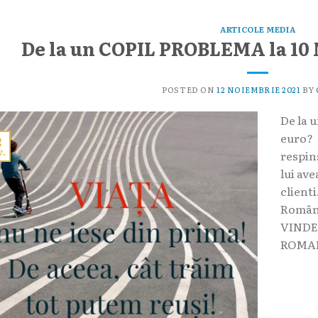
ARTICOLE MEDIA
De la un COPIL PROBLEMA la 10
POSTED ON
12 NOIEMBRIE 2021
BY
De la 
euro? 
2
v.
respin
lui av
clienti
Român
VINDE
ROMANI