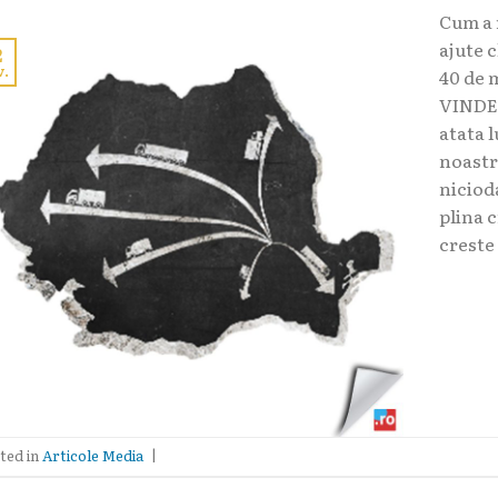
Cum a 
ajute 
2
v.
40 de 
VINDEM
atata 
noastr
niciod
plina 
creste
ted in
Articole Media
|