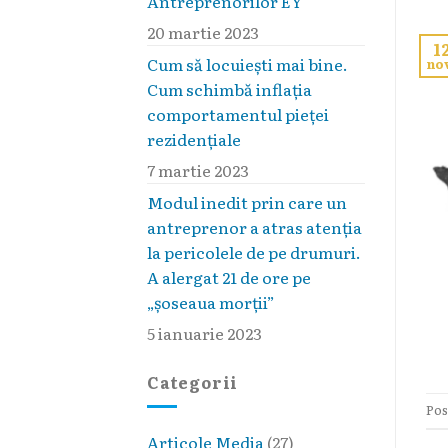
Antreprenorilor EY
20 martie 2023
1
Cum să locuieşti mai bine.
no
Cum schimbă inflaţia
comportamentul pieţei
rezidenţiale
7 martie 2023
Modul inedit prin care un
antreprenor a atras atenția
la pericolele de pe drumuri.
A alergat 21 de ore pe
„șoseaua morții”
5 ianuarie 2023
Categorii
Pos
Articole Media
(27)