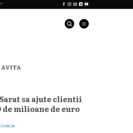
!"
RAVITA
arat sa ajute clientii
 de milioane de euro
COSMIN