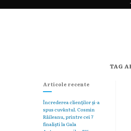
Skip
"
to
content
TAG A
Articole recente
Încrederea clienților și-a
spus cuvântul. Cosmin
Răileanu, printre cei 7
finaliști la Gala