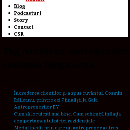
Blog
Podcasturi
Story
Contact
CSR
Tag Archives:
antreprenor
romania targu ocna
Articole recente
Încrederea clienților și-a spus cuvântul. Cosmin
Răileanu, printre cei 7 finaliști la Gala
Antreprenorilor EY
20 martie 2023
Cum să locuieşti mai bine. Cum schimbă inflaţia
comportamentul pieţei rezidenţiale
7 martie 2023
Modul inedit prin care un antreprenor a atras