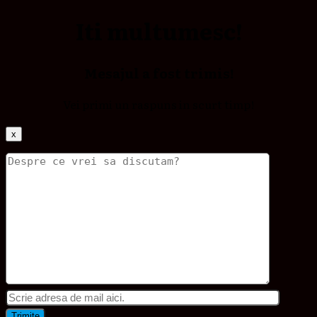
Iti multumesc!
Mesajul a fost trimis!
Vei primi un raspuns in scurt timp!
x