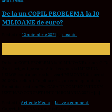
Articole Media
De la un COPIL PROBLEMA la 10
MILIOANE de euro?
Posted on
12 noiembrie 2021
by
cosmin
12
nov.
De la un COPIL PROBLEMA la 10 MILIOANE de euro? De
2 ori corigent pe vara A fost respins la IMPERIUL
LEILOR cand afacerea lui avea 4 MILIOANE de euro si
20.000 de clienti. In plina criza, un concept unic in
România creste cu 75% CASA DE COMENZI VINDEM-
IEFTIN.RO CONCEPT UNIC IN ROMANIA 2021 = […]
Posted in
Articole Media
|
Leave a comment
Copyright 2026
Vindem-ieftin.ro®