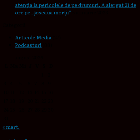
atenția la pericolele de pe drumuri. A alergat 21 de
ore pe „șoseaua morții”
5 ianuarie 2023
Categorii
Articole Media
(27)
Podcasturi
(88)
august 2026
L
Ma
Mi
J
V
S
D
1
2
3
4
5
6
7
8
9
10
11
12
13
14
15
16
17
18
19
20
21
22
23
24
25
26
27
28
29
30
31
« mart.