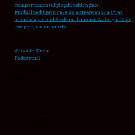
comportamentul pieţei rezidenţiale
7 martie 2023
Modul inedit prin care un antreprenor a atras
atenția la pericolele de pe drumuri. A alergat 21 de
ore pe „șoseaua morții”
5 ianuarie 2023
Categorii
Articole Media
(27)
Podcasturi
(88)
august 2026
L
Ma
Mi
J
V
S
D
1
2
3
4
5
6
7
8
9
10
11
12
13
14
15
16
17
18
19
20
21
22
23
24
25
26
27
28
29
30
31