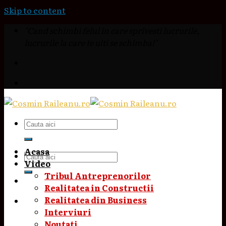
Skip to content
"Cand schimbi felul in care sprivesti lucrurile,
lucrurile la care te uiti se schimba!"
Acasa
Video
Tribul Antreprenorilor
Realitatea in Constructii
Realitatea din Business
Interviuri
Noutati