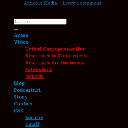
Posted in
Articole Media
|
Leave a comment
Copyright 2026
Vindem-ieftin.ro®
Acasa
Video
Tribul Antreprenorilor
Realitatea in Constructii
Realitatea din Business
Interviuri
Noutati
Blog
Podcasturi
Story
Contact
CSR
Locatie
Email