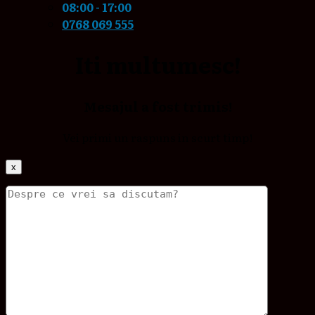
08:00 - 17:00
0768 069 555
Iti multumesc!
Mesajul a fost trimis!
Vei primi un raspuns in scurt timp!
x