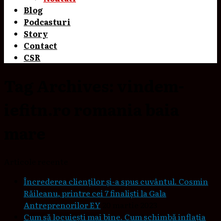
Blog
Podcasturi
Story
Contact
CSR
Tag Archives:
vindem-
iefitn.ro romania baia
mare
Articole recente
Încrederea clienților și-a spus cuvântul. Cosmin
Răileanu, printre cei 7 finaliști la Gala
Antreprenorilor EY
20 martie 2023
Cum să locuieşti mai bine. Cum schimbă inflaţia