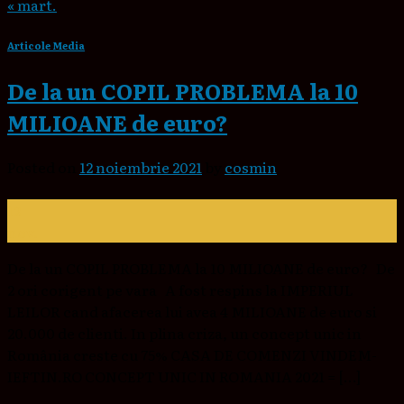
« mart.
Articole Media
De la un COPIL PROBLEMA la 10
MILIOANE de euro?
Posted on
12 noiembrie 2021
by
cosmin
12
nov.
De la un COPIL PROBLEMA la 10 MILIOANE de euro? De
2 ori corigent pe vara A fost respins la IMPERIUL
LEILOR cand afacerea lui avea 4 MILIOANE de euro si
20.000 de clienti. In plina criza, un concept unic in
România creste cu 75% CASA DE COMENZI VINDEM-
IEFTIN.RO CONCEPT UNIC IN ROMANIA 2021 = […]