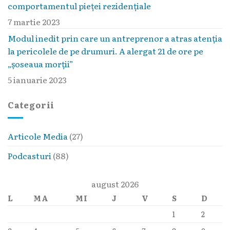
comportamentul pieţei rezidenţiale
7 martie 2023
Modul inedit prin care un antreprenor a atras atenția
la pericolele de pe drumuri. A alergat 21 de ore pe
„șoseaua morții”
5 ianuarie 2023
Categorii
Articole Media
(27)
Podcasturi
(88)
august 2026
L
MA
MI
J
V
S
D
1
2